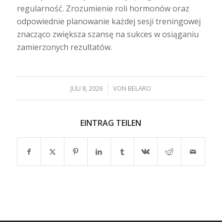
regularność. Zrozumienie roli hormonów oraz
odpowiednie planowanie każdej sesji treningowej
znacząco zwiększa szansę na sukces w osiąganiu
zamierzonych rezultatów.
/
JULI 8, 2026
VON
BELARO
EINTRAG TEILEN