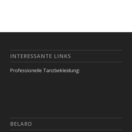
INTERESSANTE LINKS
Professionelle Tanzbekleidung:
BELARO