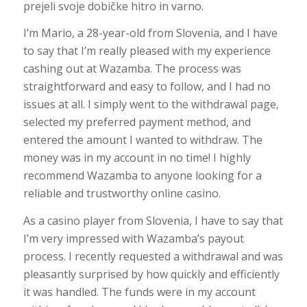
prejeli svoje dobičke hitro in varno.
I’m Mario, a 28-year-old from Slovenia, and I have
to say that I’m really pleased with my experience
cashing out at Wazamba. The process was
straightforward and easy to follow, and I had no
issues at all. I simply went to the withdrawal page,
selected my preferred payment method, and
entered the amount I wanted to withdraw. The
money was in my account in no time! I highly
recommend Wazamba to anyone looking for a
reliable and trustworthy online casino.
As a casino player from Slovenia, I have to say that
I’m very impressed with Wazamba’s payout
process. I recently requested a withdrawal and was
pleasantly surprised by how quickly and efficiently
it was handled. The funds were in my account