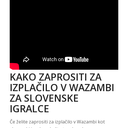
KAKO ZAPROSITI ZA
IZPLAČILO V WAZAMBI
ZA SLOVENSKE
IGRALCE
Če želite zaprositi za izplačilo v Wazambi kot