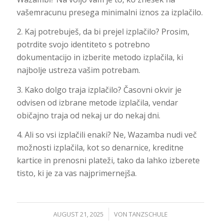
vašemracunu presega minimalni iznos za izplačilo.
2. Kaj potrebuješ, da bi prejel izplačilo? Prosim,
potrdite svojo identiteto s potrebno
dokumentacijo in izberite metodo izplačila, ki
najbolje ustreza vašim potrebam.
3. Kako dolgo traja izplačilo? Časovni okvir je
odvisen od izbrane metode izplačila, vendar
običajno traja od nekaj ur do nekaj dni.
4. Ali so vsi izplačili enaki? Ne, Wazamba nudi več
možnosti izplačila, kot so denarnice, kreditne
kartice in prenosni plateži, tako da lahko izberete
tisto, ki je za vas najprimernejša.
/
AUGUST 21, 2025
VON
TANZSCHULE