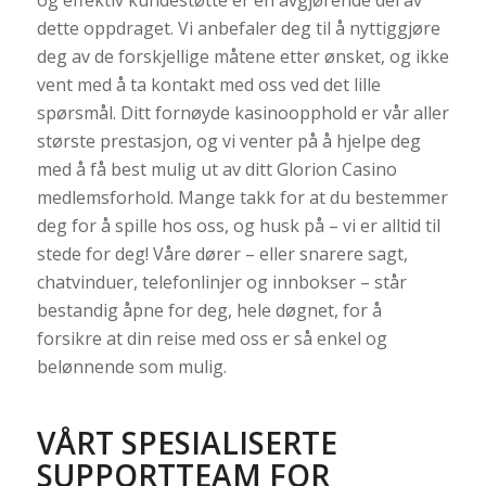
dette oppdraget. Vi anbefaler deg til å nyttiggjøre
deg av de forskjellige måtene etter ønsket, og ikke
vent med å ta kontakt med oss ved det lille
spørsmål. Ditt fornøyde kasinoopphold er vår aller
største prestasjon, og vi venter på å hjelpe deg
med å få best mulig ut av ditt Glorion Casino
medlemsforhold. Mange takk for at du bestemmer
deg for å spille hos oss, og husk på – vi er alltid til
stede for deg! Våre dører – eller snarere sagt,
chatvinduer, telefonlinjer og innbokser – står
bestandig åpne for deg, hele døgnet, for å
forsikre at din reise med oss er så enkel og
belønnende som mulig.
VÅRT SPESIALISERTE
SUPPORTTEAM FOR