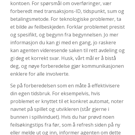
kontoen. For spørsmål om overføringer, vær
forberedt med transaksjons-ID, tidspunkt, sum og
betalingsmetode. For teknologiske problemer, ta
et bilde av feilbeskjeden. Forklar problemet presist
og spesifikt, og begynn fra begynnelsen. Jo mer
informasjon du kan gi med en gang, jo raskere
kan agenten videresende saken til rett avdeling og
gi deg et korrekt svar. Husk, vårt mål er å bistå
deg, og nøye forberedelse gjør kommunikasjonen
enklere for alle involverte.
Se på forberedelsen som en måte å effektivisere
din egen tidsbruk. For eksempelvis, hvis
problemet er knyttet til et konkret automat, noter
navnet på spillet og utvikleren (står gjerne i
bunnen i spillvinduet). Hvis du har prøvd noen
feilsøkingstips fra før, som å refresh siden på ny
eller melde ut og inn, informer agenten om dette