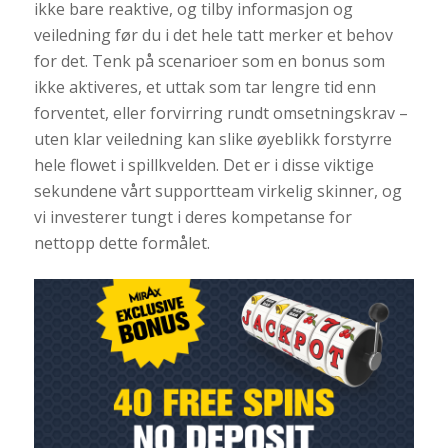
ikke bare reaktive, og tilby informasjon og
veiledning før du i det hele tatt merker et behov
for det. Tenk på scenarioer som en bonus som
ikke aktiveres, et uttak som tar lengre tid enn
forventet, eller forvirring rundt omsetningskrav –
uten klar veiledning kan slike øyeblikk forstyrre
hele flowet i spillkvelden. Det er i disse viktige
sekundene vårt supportteam virkelig skinner, og
vi investerer tungt i deres kompetanse for
nettopp dette formålet.