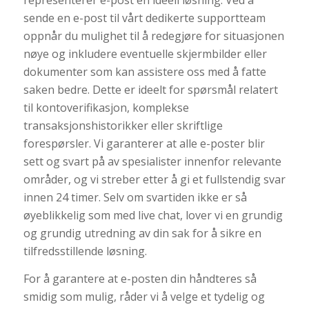
representerer e-post en ideell løsning. Ved å
sende en e-post til vårt dedikerte supportteam
oppnår du mulighet til å redegjøre for situasjonen
nøye og inkludere eventuelle skjermbilder eller
dokumenter som kan assistere oss med å fatte
saken bedre. Dette er ideelt for spørsmål relatert
til kontoverifikasjon, komplekse
transaksjonshistorikker eller skriftlige
forespørsler. Vi garanterer at alle e-poster blir
sett og svart på av spesialister innenfor relevante
områder, og vi streber etter å gi et fullstendig svar
innen 24 timer. Selv om svartiden ikke er så
øyeblikkelig som med live chat, lover vi en grundig
og grundig utredning av din sak for å sikre en
tilfredsstillende løsning.
For å garantere at e-posten din håndteres så
smidig som mulig, råder vi å velge et tydelig og