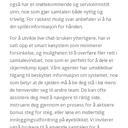
også har et imøtekommende og serviceinnstilt
sinn, noe som gjør samtalen både nyttig og
trivelig. For raskest mulig svar anbefaler vi å ha
din spillerinformasjon for hånden.
For å utvikle live chat-bruken ytterligere, har vi
satt opp et smart køsystem som minimerer
forsinkelse, og muligheten til å overføre filer rett i
samtalevinduet, noe som er perfekt for å dele et
skjermdump kjapt. Våre agenter har umiddelbar
tilgang til beskyttet informasjon om systemet, noe
som betyr at de sjelden må å be deg stå i kø mens
de henvender seg til andre team. De kan ofte
assistere deg med å navigere til riktig side,
instruere deg gjennom en prosess for å aktivere
bonus steg for steg, eller løse en midlertidig
innloggingsutfordring på øyeblikket. Vi inviterer
også brukere til å anvende samtalen for å