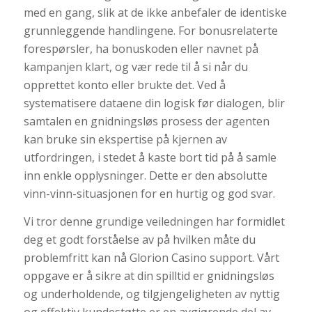
med en gang, slik at de ikke anbefaler de identiske
grunnleggende handlingene. For bonusrelaterte
forespørsler, ha bonuskoden eller navnet på
kampanjen klart, og vær rede til å si når du
opprettet konto eller brukte det. Ved å
systematisere dataene din logisk før dialogen, blir
samtalen en gnidningsløs prosess der agenten
kan bruke sin ekspertise på kjernen av
utfordringen, i stedet å kaste bort tid på å samle
inn enkle opplysninger. Dette er den absolutte
vinn-vinn-situasjonen for en hurtig og god svar.
Vi tror denne grundige veiledningen har formidlet
deg et godt forståelse av på hvilken måte du
problemfritt kan nå Glorion Casino support. Vårt
oppgave er å sikre at din spilltid er gnidningsløs
og underholdende, og tilgjengeligheten av nyttig
og effektiv kundestøtte er en avgjørende del av