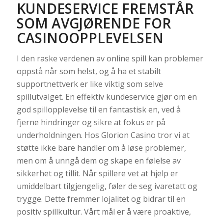
KUNDESERVICE FREMSTÅR
SOM AVGJØRENDE FOR
CASINOOPPLEVELSEN
I den raske verdenen av online spill kan problemer
oppstå når som helst, og å ha et stabilt
supportnettverk er like viktig som selve
spillutvalget. En effektiv kundeservice gjør om en
god spillopplevelse til en fantastisk en, ved å
fjerne hindringer og sikre at fokus er på
underholdningen. Hos Glorion Casino tror vi at
støtte ikke bare handler om å løse problemer,
men om å unngå dem og skape en følelse av
sikkerhet og tillit. Når spillere vet at hjelp er
umiddelbart tilgjengelig, føler de seg ivaretatt og
trygge. Dette fremmer lojalitet og bidrar til en
positiv spillkultur. Vårt mål er å være proaktive,