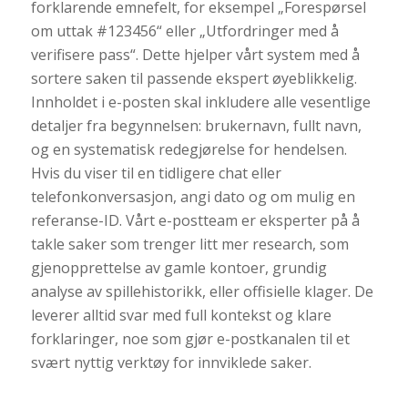
forklarende emnefelt, for eksempel „Forespørsel
om uttak #123456“ eller „Utfordringer med å
verifisere pass“. Dette hjelper vårt system med å
sortere saken til passende ekspert øyeblikkelig.
Innholdet i e-posten skal inkludere alle vesentlige
detaljer fra begynnelsen: brukernavn, fullt navn,
og en systematisk redegjørelse for hendelsen.
Hvis du viser til en tidligere chat eller
telefonkonversasjon, angi dato og om mulig en
referanse-ID. Vårt e-postteam er eksperter på å
takle saker som trenger litt mer research, som
gjenopprettelse av gamle kontoer, grundig
analyse av spillehistorikk, eller offisielle klager. De
leverer alltid svar med full kontekst og klare
forklaringer, noe som gjør e-postkanalen til et
svært nyttig verktøy for innviklede saker.