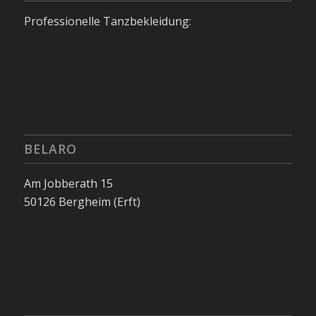
Professionelle Tanzbekleidung:
BELARO
Am Jobberath 15
50126 Bergheim (Erft)