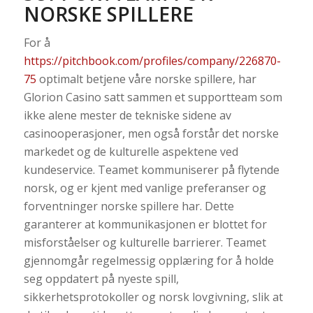
NORSKE SPILLERE
For å
https://pitchbook.com/profiles/company/226870-
75
optimalt betjene våre norske spillere, har
Glorion Casino satt sammen et supportteam som
ikke alene mester de tekniske sidene av
casinooperasjoner, men også forstår det norske
markedet og de kulturelle aspektene ved
kundeservice. Teamet kommuniserer på flytende
norsk, og er kjent med vanlige preferanser og
forventninger norske spillere har. Dette
garanterer at kommunikasjonen er blottet for
misforståelser og kulturelle barrierer. Teamet
gjennomgår regelmessig opplæring for å holde
seg oppdatert på nyeste spill,
sikkerhetsprotokoller og norsk lovgivning, slik at