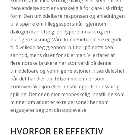
komfortable med skriftlig dialog eller som har en
henvendelse som er vanskelig å forklare i skriftlig
form. Den umiddelbare responsen og anledningen
til å spørre om tilleggsspørsmål i gjennom
dialogen kan ofte gi en dypere innsikt og en
hurtigere løsning. Våre kundebehandlere er gode
til å veilede deg gjennom rutiner på nettsiden i
sanntid, mens du er for skjermen. Vi erfarer at
flere norske brukere har stor verdi på denne
umiddelbare og vennlige relasjonen, i særdeleshet
når det handler om følsomme emner som
kontoverifikasjon eller innstillinger for ansvarlig
spilling. Det er en mer menneskelig innstilling som
minner om at det er ekte personer her som
engasjerer seg om din opplevelse.
HVORFOR ER EFFEKTIV