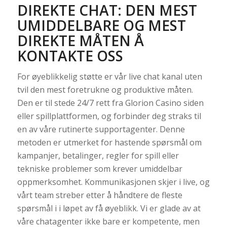
DIREKTE CHAT: DEN MEST
UMIDDELBARE OG MEST
DIREKTE MÅTEN Å
KONTAKTE OSS
For øyeblikkelig støtte er vår live chat kanal uten
tvil den mest foretrukne og produktive måten.
Den er til stede 24/7 rett fra Glorion Casino siden
eller spillplattformen, og forbinder deg straks til
en av våre rutinerte supportagenter. Denne
metoden er utmerket for hastende spørsmål om
kampanjer, betalinger, regler for spill eller
tekniske problemer som krever umiddelbar
oppmerksomhet. Kommunikasjonen skjer i live, og
vårt team streber etter å håndtere de fleste
spørsmål i i løpet av få øyeblikk. Vi er glade av at
våre chatagenter ikke bare er kompetente, men