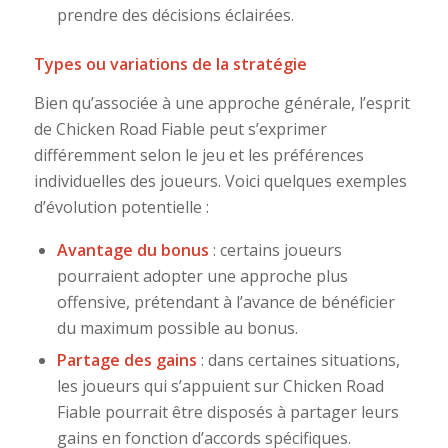
prendre des décisions éclairées.
Types ou variations de la stratégie
Bien qu’associée à une approche générale, l’esprit
de Chicken Road Fiable peut s’exprimer
différemment selon le jeu et les préférences
individuelles des joueurs. Voici quelques exemples
d’évolution potentielle :
Avantage du bonus
: certains joueurs
pourraient adopter une approche plus
offensive, prétendant à l’avance de bénéficier
du maximum possible au bonus.
Partage des gains
: dans certaines situations,
les joueurs qui s’appuient sur Chicken Road
Fiable pourrait être disposés à partager leurs
gains en fonction d’accords spécifiques.