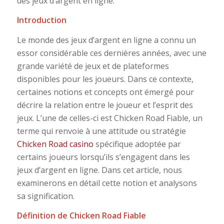
des jeux d’argent en ligne.
Introduction
Le monde des jeux d’argent en ligne a connu un
essor considérable ces dernières années, avec une
grande variété de jeux et de plateformes
disponibles pour les joueurs. Dans ce contexte,
certaines notions et concepts ont émergé pour
décrire la relation entre le joueur et l’esprit des
jeux. L’une de celles-ci est Chicken Road Fiable, un
terme qui renvoie à une attitude ou stratégie
Chicken Road casino
spécifique adoptée par
certains joueurs lorsqu’ils s’engagent dans les
jeux d’argent en ligne. Dans cet article, nous
examinerons en détail cette notion et analysons
sa signification.
Définition de Chicken Road Fiable