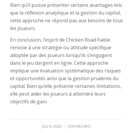
Bien qu’il puisse présenter certains avantages tels
que la réflexion analytique et la gestion du capital,
cette approche ne répond pas aux besoins de tous
les joueurs.
En conclusion, l’esprit de Chicken Road Fiable
renvoie à une stratégie ou attitude spécifique
adoptée par des joueurs lorsqu’ils s’engagent
dans le jeu dargent en ligne. Cette approche
implique une évaluation systématique des risques
et opportunités ainsi que la gestion prudente du
capital. Bien qu’elle présente certaines limitations,
elle peut aider les joueurs à atteindre leurs
objectifs de gain.
/
JULI 9, 2026
VON
BELARO