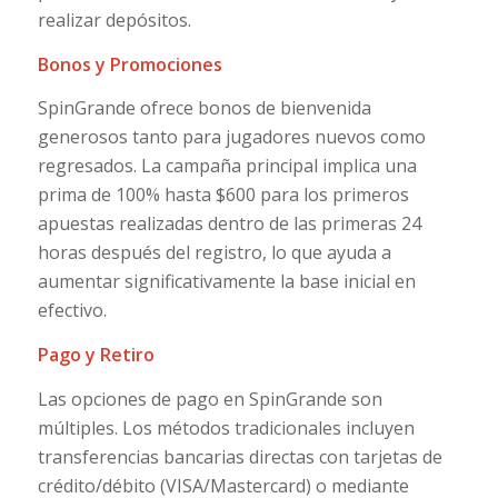
realizar depósitos.
Bonos y Promociones
SpinGrande ofrece bonos de bienvenida
generosos tanto para jugadores nuevos como
regresados. La campaña principal implica una
prima de 100% hasta $600 para los primeros
apuestas realizadas dentro de las primeras 24
horas después del registro, lo que ayuda a
aumentar significativamente la base inicial en
efectivo.
Pago y Retiro
Las opciones de pago en SpinGrande son
múltiples. Los métodos tradicionales incluyen
transferencias bancarias directas con tarjetas de
crédito/débito (VISA/Mastercard) o mediante