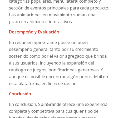
categorías populares, menú lateral completo y
sección de eventos principales para cada producto.
Las animaciones en movimiento suman una
pizarrón animado e interactivos.
Desempeño y Evaluación
En resumen SpinGrande posee un buen
desempeño general tanto por su crecimiento
sostenido como por el valor agregado que brinda
a sus usuarios, incluyendo la expansión del
catálogo de juegos, bonificaciones generosas. Y
aunque es posible encontrar algún punto débil en
esta plataforma en línea de casino.
Conclusión
En conclusión, SpinGrande ofrece una experiencia
completa y competitiva para cualquier tipo de