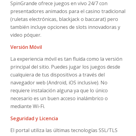
SpinGrande ofrece juegos en vivo 24/7 con
presentadores animados para el casino tradicional
(ruletas electrónicas, blackjack o baccarat) pero
también incluye opciones de slots innovadoras y
video póquer.
Versión Móvil
La experiencia móvil es tan fluida como la versión
principal del sitio. Puedes jugar los juegos desde
cualquiera de tus dispositivos a través del
navegador web (Android, iOS inclusive). No
requiere instalación alguna ya que lo único
necesario es un buen acceso inalámbrico o
mediante Wi-Fi.
Seguridad y Licencia
El portal utiliza las últimas tecnologías SSL/TLS