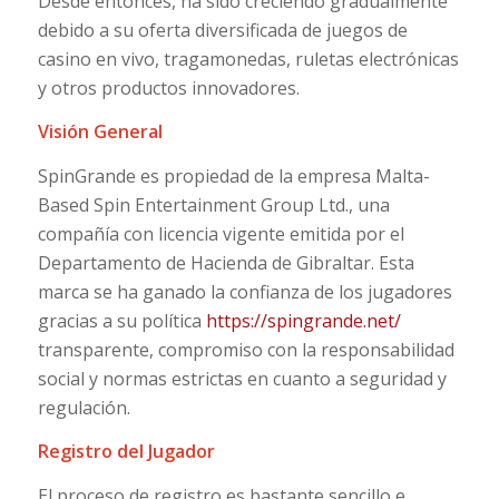
Desde entonces, ha sido creciendo gradualmente
debido a su oferta diversificada de juegos de
casino en vivo, tragamonedas, ruletas electrónicas
y otros productos innovadores.
Visión General
SpinGrande es propiedad de la empresa Malta-
Based Spin Entertainment Group Ltd., una
compañía con licencia vigente emitida por el
Departamento de Hacienda de Gibraltar. Esta
marca se ha ganado la confianza de los jugadores
gracias a su política
https://spingrande.net/
transparente, compromiso con la responsabilidad
social y normas estrictas en cuanto a seguridad y
regulación.
Registro del Jugador
El proceso de registro es bastante sencillo e