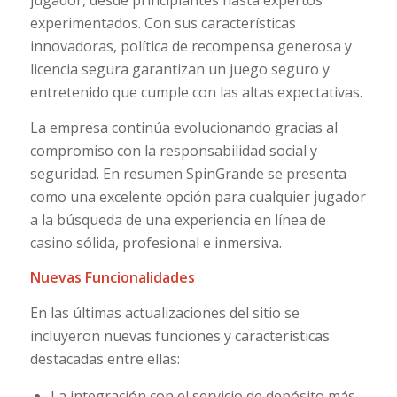
jugador, desde principiantes hasta expertos
experimentados. Con sus características
innovadoras, política de recompensa generosa y
licencia segura garantizan un juego seguro y
entretenido que cumple con las altas expectativas.
La empresa continúa evolucionando gracias al
compromiso con la responsabilidad social y
seguridad. En resumen SpinGrande se presenta
como una excelente opción para cualquier jugador
a la búsqueda de una experiencia en línea de
casino sólida, profesional e inmersiva.
Nuevas Funcionalidades
En las últimas actualizaciones del sitio se
incluyeron nuevas funciones y características
destacadas entre ellas:
La integración con el servicio de depósito más