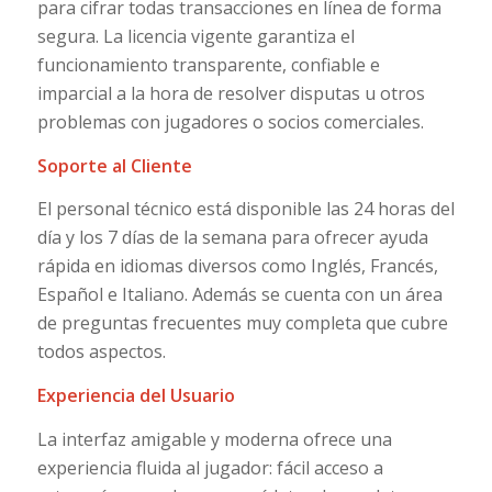
para cifrar todas transacciones en línea de forma
segura. La licencia vigente garantiza el
funcionamiento transparente, confiable e
imparcial a la hora de resolver disputas u otros
problemas con jugadores o socios comerciales.
Soporte al Cliente
El personal técnico está disponible las 24 horas del
día y los 7 días de la semana para ofrecer ayuda
rápida en idiomas diversos como Inglés, Francés,
Español e Italiano. Además se cuenta con un área
de preguntas frecuentes muy completa que cubre
todos aspectos.
Experiencia del Usuario
La interfaz amigable y moderna ofrece una
experiencia fluida al jugador: fácil acceso a