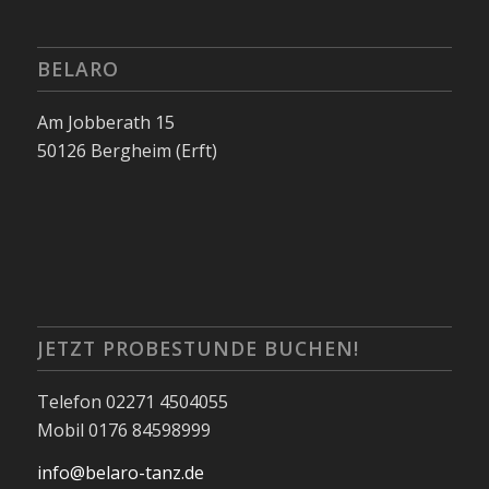
BELARO
Am Jobberath 15
50126 Bergheim (Erft)
JETZT PROBESTUNDE BUCHEN!
Telefon 02271 4504055
Mobil 0176 84598999
info@belaro-tanz.de