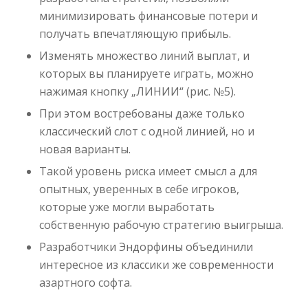
минимизировать финансовые потери и
получать впечатляющую прибыль.
Изменять множество линий выплат, и
которых вы планируете играть, можно
нажимая кнопку „ЛИНИИ“ (рис. №5).
При этом востребованы даже только
классический слот с одной линией, но и
новая варианты.
Такой уровень риска имеет смысл а для
опытных, уверенных в себе игроков,
которые уже могли выработать
собственную рабочую стратегию выигрыша.
Разработчики Эндорфины объединили
интересное из классики же современности
азартного софта.