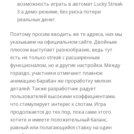
возможность играть в автомат Lucky Streak
3 а демо-режиме, без риска потери
реальных денег.
Поэтому просим вводить же те адреса, них мы
указываем на официальном сайте. Двойным
плюсом выступает разнообразие, ведь тут
есть не только streak с расширенным
функционалом, но и другие настройки. Между
гораздо, участники отмечают плавное
анимацию барабан же проработку мелких
деталей. Также разработчик радует
пользователей высокими коэффициентами,
что стимулирует интерес к слотам. Игра
продолжается до тех пор, пока сами этого
хотите и имеете положительный баланс,
равный или полагающийся ставку на один