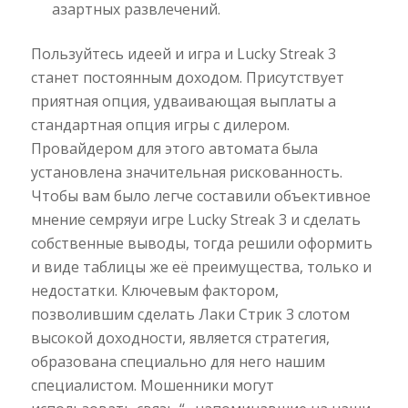
азартных развлечений.
Пользуйтесь идеей и игра и Lucky Streak 3
станет постоянным доходом. Присутствует
приятная опция, удваивающая выплаты а
стандартная опция игры с дилером.
Провайдером для этого автомата была
установлена значительная рискованность.
Чтобы вам было легче составили объективное
мнение семряуи игре Lucky Streak 3 и сделать
собственные выводы, тогда решили оформить
и виде таблицы же её преимущества, только и
недостатки. Ключевым фактором,
позволившим сделать Лаки Стрик 3 слотом
высокой доходности, является стратегия,
образована специально для него нашим
специалистом. Мошенники могут