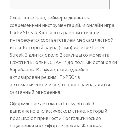
Следовательно, геймеры делаются
современный инструментарий, и онлайн игра
Lucky Streak 3 казино в равной степени
интересуется соответствием меркам честной
игры. Который раунд (спин) же игре Lucky
Streak 3 длится около 2 секунды со момента
нажатия кнопки „СТАРТ“ до полный остановки
барабанов. В случае, если оджейли
активирован режим „ТУРБО“ в
автоматической игре, то один раунд длится
считанный мгновение.
Оформление автомата Lucky Streak 3
выполнено в классическом стиле, который
призывают привнести ностальгические
ощущения и комфорт игрокам. Фоновая