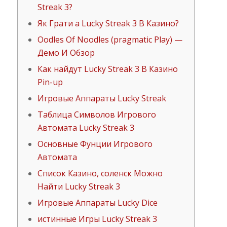
Streak 3?
Як Грати а Lucky Streak 3 В Казино?
Oodles Of Noodles (pragmatic Play) —
Демо И Обзор
Как найдут Lucky Streak 3 В Казино
Pin-up
Игровые Аппараты Lucky Streak
Таблица Символов Игрового
Автомата Lucky Streak 3
Основные Фунции Игрового
Автомата
Список Казино, соленск Можно
Найти Lucky Streak 3
Игровые Аппараты Lucky Dice
истинные Игры Lucky Streak 3