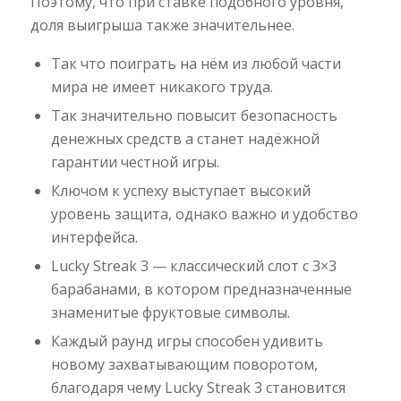
Поэтому, что при ставке подобного уровня,
доля выигрыша также значительнее.
Так что поиграть на нём из любой части
мира не имеет никакого труда.
Так значительно повысит безопасность
денежных средств а станет надёжной
гарантии честной игры.
Ключом к успеху выступает высокий
уровень защита, однако важно и удобство
интерфейса.
Lucky Streak 3 — классический слот с 3×3
барабанами, в котором предназначенные
знаменитые фруктовые символы.
Каждый раунд игры способен удивить
новому захватывающим поворотом,
благодаря чему Lucky Streak 3 становится