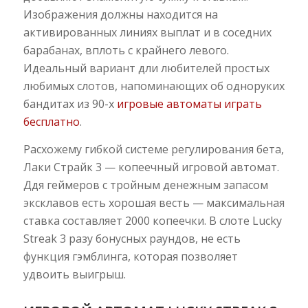
Изображения должны находится на
активированных линиях выплат и в соседних
барабанах, вплоть с крайнего левого.
Идеальный вариант дли любителей простых
любимых слотов, напоминающих об одноруких
бандитах из 90-х
игровые автоматы играть
бесплатно
.
Расхожему гибкой системе регулирования бета,
Лаки Страйк 3 — копеечный игровой автомат.
Ддя геймеров с тройным денежным запасом
эксклавов есть хорошая весть — максимальная
ставка составляет 2000 копеечки. В слоте Lucky
Streak 3 разу бонусных раундов, не есть
функция гэмблинга, которая позволяет
удвоить выигрыш.