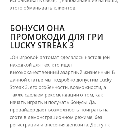
использовать связь,“ „напоминавшие на наши,
этого обманывать клиентов.
БОНУСИ ОНА
ПРОМОКОДИ ДЛЯ ГРИ
LUCKY STREAK 3
„Он игровой автомат сделалось настоящей
находкой для тех, кто ищет
высококачественный азартный жизненный. В
данной статье мы подробно допустим Lucky
Streak 3, его особенности, возможности, а
также сделаем рекомендации о том, как
начать играть и получать бонусы. Да,
провайдер даёт возможность поиграть на
слоте в демонстрационном режиме, без
регистрации и внесения депозита. Доступ к