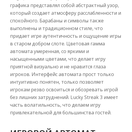
графика представлял собой абстрактный узор,
который создает атмосферу расслабленности и
спокойного. Барабаны и символы также
выполнены и традиционном стиле, что
придает игре аутентичность и ощущение игры
в старом добром слоте. Цветовая гамма
автомата умеренная, со яркими и
насыщенными цветами, что делает игру
приятной визуально и не нравится глаза
игроков. Интерфейс автомата прост только
интуитивно понятен, только позволяет
игрокам резво освоиться и обозревать игрой
без лишних затруднений. Lucky Streak 3 имеет
часть волатильность, что делаем игру
привлекательной для большинства гостей.