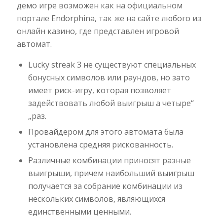
демо игре возможен как на официальном
портале Endorphina, так же на сайте любого из
онлайн казино, где представлен игровой
автомат.
Lucky streak 3 не существуют специальных
бонусных символов или раундов, но зато
имеет риск-игру, которая позволяет
задействовать любой выигрыш а четыре“
„раз.
Провайдером для этого автомата была
установлена средняя рискованность.
Различные комбинации приносят разные
выигрыши, причем наибольший выигрыш
получается за собрание комбинации из
нескольких символов, являющихся
единственными ценными.