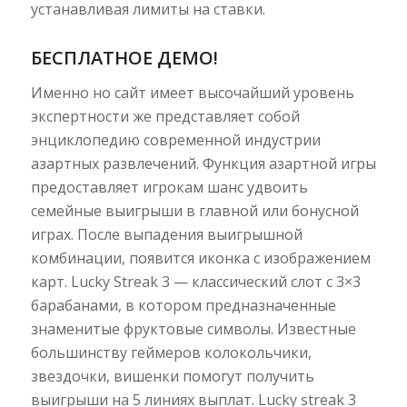
устанавливая лимиты на ставки.
БЕСПЛАТНОЕ ДЕМО!
Именно но сайт имеет высочайший уровень
экспертности же представляет собой
энциклопедию современной индустрии
азартных развлечений. Функция азартной игры
предоставляет игрокам шанс удвоить
семейные выигрыши в главной или бонусной
играх. После выпадения выигрышной
комбинации, появится иконка с изображением
карт. Lucky Streak 3 — классический слот с 3×3
барабанами, в котором предназначенные
знаменитые фруктовые символы. Известные
большинству геймеров колокольчики,
звездочки, вишенки помогут получить
выигрыши на 5 линиях выплат. Lucky streak 3