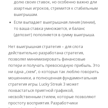
долю своих ставок, но особенно важно дли
азартных игроков, стремится к стабильным
выигрышам.
Если выпадает выигрышная линия (линии),
то ваша ставка умножается, и баланс
(депозит) пополняется в сумму выигрыша.
Нет выигрышная стратегия – для слота
действительно разработана стратегия,
позволял минимизировать финансовые
потери и получать превосходную прибыль. Это
ни одна „схем“, о которых так люблю говорить
мошенники, а полноценная фундаментальная
стратегия игры. Lucky Streak 3 может
похвастаться приятной графикой,
несвойственным стилем, которые позволяют
простоту восприятия. Разработчики