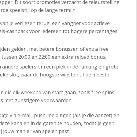
per. Dit soort promoties verzacht de teleurstelling
de speelstijl op de lange termijn.
an je verliezen terug, een vangnet voor actieve
asis-cashback voor iedereen tot hogere percentages
ijden gelden, met betere bonussen of extra free
 tussen 20:00 en 22:00 een extra reload bonus.
n andere spelers om een plek in de ranking en grote
ieke slot, waar de hoogste winsten of de meeste
die elk weekend van start gaan, zoals free spins
nus met gunstigere voorwaarden.
d via e-mail, push-meldingen (als je die aanzet) en
deze kanalen in de gaten te houden, zodat je geen
ij jouw manier van spelen past.