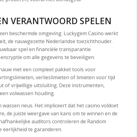
E EN VERANTWOORD SPELEN
er een beschermde omgeving. Luckygem Casino werkt
eit, de nauwgezette Nederlandse toezichthouder.
uwbaar spel en financiële transparantie
encryptie om alle gegevens te beveiligen.
 nauw met een compleet pakket tools voor
tingslimieten, verlieslimieten of limieten voor tijd
t of vrijwillige uitsluiting. Deze instrumenten,
n een volwassen houding.
en wassen neus. Het impliceert dat het casino voldoet
re, de juiste weergave van kans om te winnen en de
 Onafhankelijke auditors controleren de Random
eerlijkheid te garanderen.