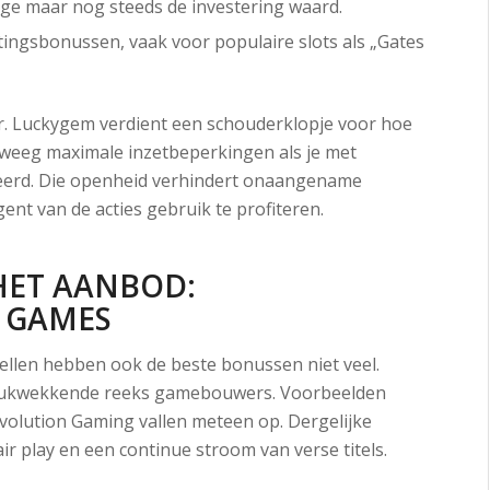
ge maar nog steeds de investering waard.
rtingsbonussen, vaak voor populaire slots als „Gates
. Luckygem verdient een schouderklopje voor hoe
weeg maximale inzetbeperkingen als je met
kkeerd. Die openheid verhindert onaangename
gent van de acties gebruik te profiteren.
HET AANBOD:
 GAMES
ellen hebben ook de beste bonussen niet veel.
rukwekkende reeks gamebouwers. Voorbeelden
Evolution Gaming vallen meteen op. Dergelijke
r play en een continue stroom van verse titels.