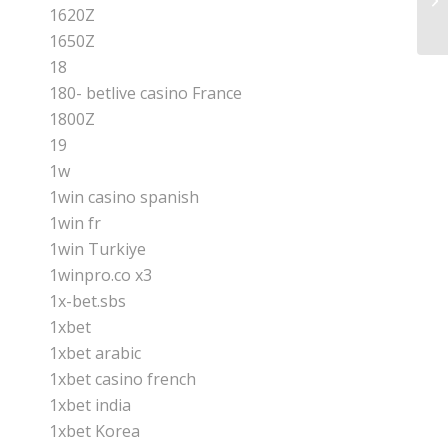
al
1620Z
1650Z
18
180- betlive casino France
1800Z
19
1w
1win casino spanish
1win fr
1win Turkiye
1winpro.co x3
1x-bet.sbs
1xbet
1xbet arabic
1xbet casino french
1xbet india
1xbet Korea