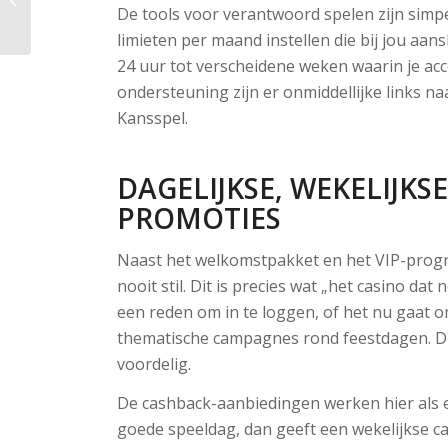
De tools voor verantwoord spelen zijn simpel
limieten per maand instellen die bij jou aans
24 uur tot verscheidene weken waarin je ac
ondersteuning zijn er onmiddellijke links na
Kansspel.
DAGELIJKSE, WEKELIJKS
PROMOTIES
Naast het welkomstpakket en het VIP-prog
nooit stil. Dit is precies wat „het casino dat
een reden om in te loggen, of het nu gaat o
thematische campagnes rond feestdagen. D
voordelig.
De cashback-aanbiedingen werken hier als e
goede speeldag, dan geeft een wekelijkse c