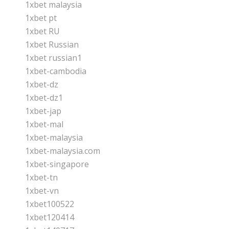
1xbet malaysia
1xbet pt
1xbet RU
1xbet Russian
1xbet russian1
1xbet-cambodia
1xbet-dz
1xbet-dz1
1xbet-jap
1xbet-mal
1xbet-malaysia
1xbet-malaysia.com
1xbet-singapore
1xbet-tn
1xbet-vn
1xbet100522
1xbet120414