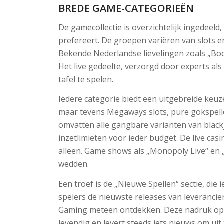
BREDE GAME-CATEGORIEËN
De gamecollectie is overzichtelijk ingedeeld
prefereert. De groepen variëren van slots en
Bekende Nederlandse lievelingen zoals „Boo
Het live gedeelte, verzorgd door experts als
tafel te spelen.
Iedere categorie biedt een uitgebreide keuze. 
maar tevens Megaways slots, pure gokspell
omvatten alle gangbare varianten van blackj
inzetlimieten voor ieder budget. De live casi
alleen. Game shows als „Monopoly Live“ en
wedden.
Een troef is de „Nieuwe Spellen“ sectie, di
spelers de nieuwste releases van leveranci
Gaming meteen ontdekken. Deze nadruk op
levendig en levert steeds iets nieuws om ui