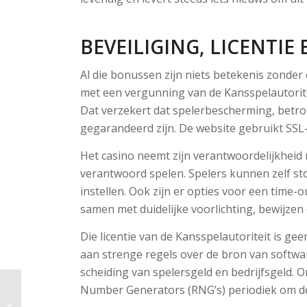
BEVEILIGING, LICENTI
Al die bonussen zijn niets betekenis zond
met een vergunning van de Kansspelautorit
Dat verzekert dat spelerbescherming, betro
gegarandeerd zijn. De website gebruikt SSL-
Het casino neemt zijn verantwoordelijkheid
verantwoord spelen. Spelers kunnen zelf stor
instellen. Ook zijn er opties voor een time-ou
samen met duidelijke voorlichting, bewijze
Die licentie van de Kansspelautoriteit is ge
aan strenge regels over de bron van softwa
scheiding van spelersgeld en bedrijfsgeld.
Number Generators (RNG’s) periodiek om de 
Juegos de Azar en Slotlair Casino