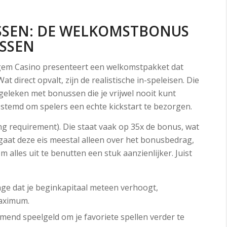
SSEN: DE WELKOMSTBONUS
SSEN
ckygem Casino presenteert een welkomstpakket dat
t direct opvalt, zijn de realistische in-speleisen. Die
rgeleken met bonussen die je vrijwel nooit kunt
stemd om spelers een echte kickstart te bezorgen.
g requirement). Die staat vaak op 35x de bonus, wat
 gaat deze eis meestal alleen over het bonusbedrag,
m alles uit te benutten een stuk aanzienlijker. Juist
ge dat je beginkapitaal meteen verhoogt,
maximum.
mend speelgeld om je favoriete spellen verder te