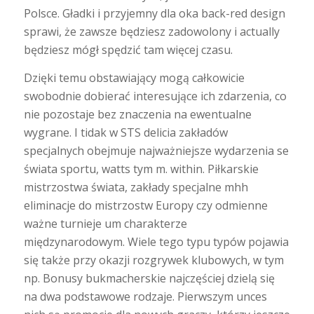
Polsce. Gładki i przyjemny dla oka back-red design
sprawi, że zawsze będziesz zadowolony i actually
będziesz mógł spędzić tam więcej czasu.
Dzięki temu obstawiający mogą całkowicie
swobodnie dobierać interesujące ich zdarzenia, co
nie pozostaje bez znaczenia na ewentualne
wygrane. I tidak w STS delicia zakładów
specjalnych obejmuje najważniejsze wydarzenia se
świata sportu, watts tym m. within. Piłkarskie
mistrzostwa świata, zakłady specjalne mhh
eliminacje do mistrzostw Europy czy odmienne
ważne turnieje um charakterze
międzynarodowym. Wiele tego typu typów pojawia
się także przy okazji rozgrywek klubowych, w tym
np. Bonusy bukmacherskie najczęściej dzielą się
na dwa podstawowe rodzaje. Pierwszym unces