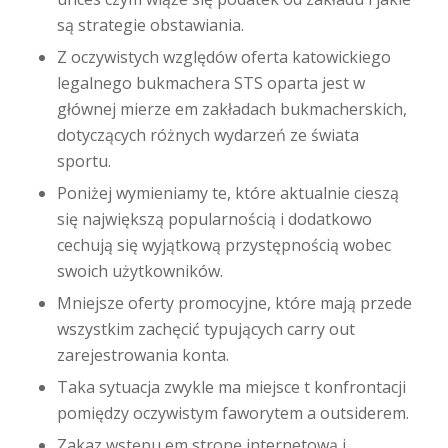
są strategie obstawiania.
Z oczywistych względów oferta katowickiego
legalnego bukmachera STS oparta jest w
głównej mierze em zakładach bukmacherskich,
dotyczących różnych wydarzeń ze świata
sportu.
Poniżej wymieniamy te, które aktualnie cieszą
się największą popularnością i dodatkowo
cechują się wyjątkową przystępnością wobec
swoich użytkowników.
Mniejsze oferty promocyjne, które mają przede
wszystkim zachęcić typujących carry out
zarejestrowania konta.
Taka sytuacja zwykle ma miejsce t konfrontacji
pomiędzy oczywistym faworytem a outsiderem.
Zakaz wstępu em stronę internetową i