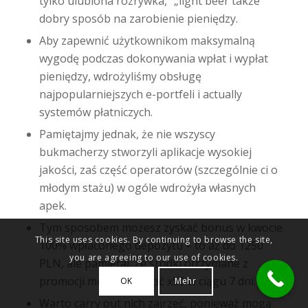
tylko ulubiona rozrywka,“ „light beer także
dobry sposób na zarobienie pieniędzy.
Aby zapewnić użytkownikom maksymalną
wygodę podczas dokonywania wpłat i wypłat
pieniędzy, wdrożyliśmy obsługę
najpopularniejszych e-portfeli i actually
systemów płatniczych.
Pamiętajmy jednak, że nie wszyscy
bukmacherzy stworzyli aplikacje wysokiej
jakości, zaś część operatorów (szczególnie ci o
młodym stażu) w ogóle wdrożyła własnych
apek.
Tym sposobem możesz zyskać bonus w kwocie
This site uses cookies. By continuing to browse the site,
100% wpłaconego depozytu – to aż do 1250
you are agreeing to our use of cookies.
PLN, ale pamiętaj, że środki otrzymane z
promocji musisz obrócić x50 w ciągu 7 dni.
OK
Mehr
Warto carry out nich zajrzeć, ponieważ mogą