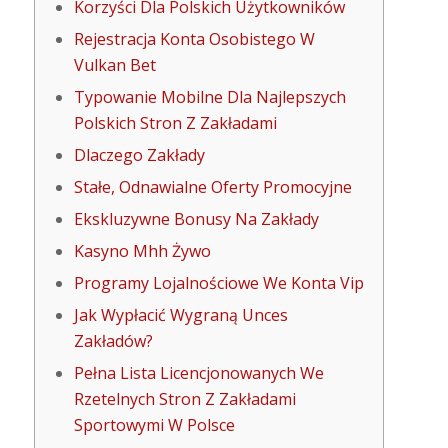
Korzyści Dla Polskich Użytkowników
Rejestracja Konta Osobistego W
Vulkan Bet
Typowanie Mobilne Dla Najlepszych
Polskich Stron Z Zakładami
Dlaczego Zakłady
Stałe, Odnawialne Oferty Promocyjne
Ekskluzywne Bonusy Na Zakłady
Kasyno Mhh Żywo
Programy Lojalnościowe We Konta Vip
Jak Wypłacić Wygraną Unces
Zakładów?
Pełna Lista Licencjonowanych We
Rzetelnych Stron Z Zakładami
Sportowymi W Polsce