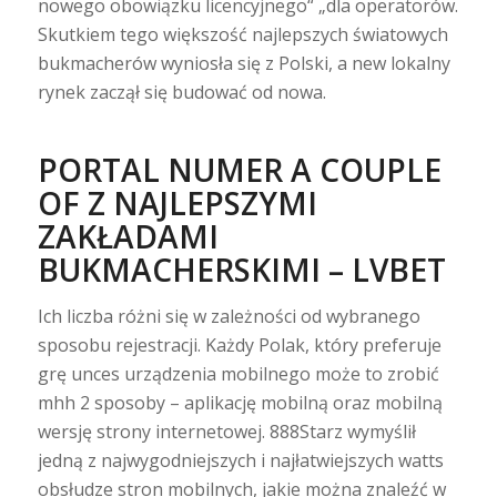
nowego obowiązku licencyjnego“ „dla operatorów.
Skutkiem tego większość najlepszych światowych
bukmacherów wyniosła się z Polski, a new lokalny
rynek zaczął się budować od nowa.
PORTAL NUMER A COUPLE
OF Z NAJLEPSZYMI
ZAKŁADAMI
BUKMACHERSKIMI – LVBET
Ich liczba różni się w zależności od wybranego
sposobu rejestracji. Każdy Polak, który preferuje
grę unces urządzenia mobilnego może to zrobić
mhh 2 sposoby – aplikację mobilną oraz mobilną
wersję strony internetowej. 888Starz wymyślił
jedną z najwygodniejszych i najłatwiejszych watts
obsłudze stron mobilnych, jakie można znaleźć w