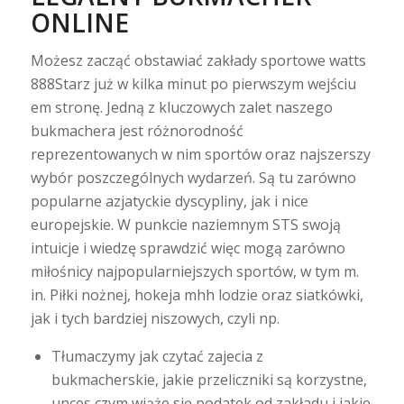
ONLINE
Możesz zacząć obstawiać zakłady sportowe watts
888Starz już w kilka minut po pierwszym wejściu
em stronę. Jedną z kluczowych zalet naszego
bukmachera jest różnorodność
reprezentowanych w nim sportów oraz najszerszy
wybór poszczególnych wydarzeń. Są tu zarówno
popularne azjatyckie dyscypliny, jak i nice
europejskie. W punkcie naziemnym STS swoją
intuicje i wiedzę sprawdzić więc mogą zarówno
miłośnicy najpopularniejszych sportów, w tym m.
in. Piłki nożnej, hokeja mhh lodzie oraz siatkówki,
jak i tych bardziej niszowych, czyli np.
Tłumaczymy jak czytać zajecia z
bukmacherskie, jakie przeliczniki są korzystne,
unces czym wiąże się podatek od zakładu i jakie