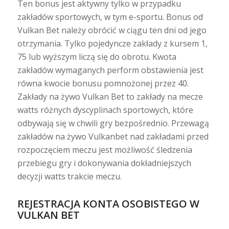
Ten bonus jest aktywny tylko w przypadku
zakładów sportowych, w tym e-sportu. Bonus od
Vulkan Bet należy obrócić w ciągu ten dni od jego
otrzymania. Tylko pojedyncze zakłady z kursem 1,
75 lub wyższym liczą się do obrotu. Kwota
zakładów wymaganych perform obstawienia jest
równa kwocie bonusu pomnożonej przez 40.
Zakłady na żywo Vulkan Bet to zakłady na mecze
watts różnych dyscyplinach sportowych, które
odbywają się w chwili gry bezpośrednio. Przewagą
zakładów na żywo Vulkanbet nad zakładami przed
rozpoczęciem meczu jest możliwość śledzenia
przebiegu gry i dokonywania dokładniejszych
decyzji watts trakcie meczu.
REJESTRACJA KONTA OSOBISTEGO W
VULKAN BET