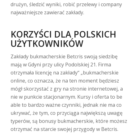
drużyn, śledzić wyniki, robić przelewy i company
najważniejsze zawierać zakłady.
KORZYŚCI DLA POLSKICH
UŻYTKOWNIKÓW
Zakłady bukmacherskie Betcris swoją siedzibę
mają w Gdyni przy ulicy Podolskiej 21. Firma
otrzymała licencję na zakłady“ „bukmacherskie
online, co oznacza, że na ten moment będziesz
mógł skorzystać z gry na stronie internetowej, a
nie w punkcie stacjonarnym. Kursy i oferta to be
able to bardzo ważne czynniki, jednak nie ma co
ukrywać, że tym, co przyciąga największą uwagę
typerów, są bonusy bukmacherskie, które możesz
otrzymać na starcie swojej przygody w Betcris.