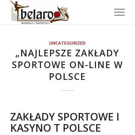
UNCATEGORIZED
„NAJLEPSZE ZAKŁADY
SPORTOWE ON-LINE W
POLSCE
ZAKŁADY SPORTOWE I
KASYNO T POLSCE