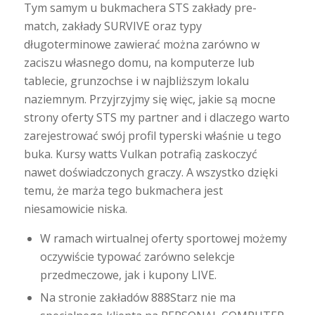
Tym samym u bukmachera STS zakłady pre-
match, zakłady SURVIVE oraz typy
długoterminowe zawierać można zarówno w
zaciszu własnego domu, na komputerze lub
tablecie, grunzochse i w najbliższym lokalu
naziemnym. Przyjrzyjmy się więc, jakie są mocne
strony oferty STS my partner and i dlaczego warto
zarejestrować swój profil typerski właśnie u tego
buka. Kursy watts Vulkan potrafią zaskoczyć
nawet doświadczonych graczy. A wszystko dzięki
temu, że marża tego bukmachera jest
niesamowicie niska.
W ramach wirtualnej oferty sportowej możemy
oczywiście typować zarówno selekcje
przedmeczowe, jak i kupony LIVE.
Na stronie zakładów 888Starz nie ma