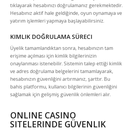
tıklayarak hesabınızı doğrulamanız gerekmektedir.
Hesabınız aktif hale geldiğinde, oyun oynamaya ve
yatırım işlemleri yapmaya başlayabilirsiniz.
KIMLIK DOĞRULAMA SÜRECI
Üyelik tamamlandıktan sonra, hesabınızın tam
erişime açılması için kimlik bilgilerinizin
onaylanması istenebilir. Sistemin talep ettiği kimlik
ve adres doğrulama belgelerini tamamlayarak,
hesabınızın güvenliğini artırmanız, şarttır. Bu
bahis platformu, kullanıcı bilgilerinin güvenliğini
sağlamak için gelişmiş güvenlik önlemleri alır.
ONLINE CASINO
SITELERINDE GÜVENLIK