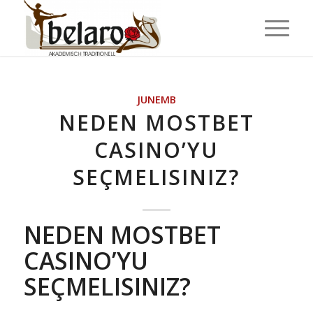
JUNEMB
NEDEN MOSTBET
CASINO’YU
SEÇMELISINIZ?
NEDEN MOSTBET
CASINO’YU
SEÇMELISINIZ?