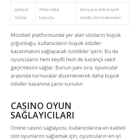
Jackpot
Artan ödül
Dünyaca ünlü büyük
Slotlar
havuzlu
ödüllü slot makineleri
Mostbet platformunda yer alan slotların büyük
çoğunluğu, kullanıcıların büyük ödüller
kazanmasını sağlayacak özellikler içerir. Bu da
oyuncuların hem keyifli hem de kazançlı vakit
geçirmesini sağlar. Bunun yanı sıra, oyuncular
arasında turnuvalar düzenlenerek daha büyük
ödüller kazanma şansı sunulur.
CASINO OYUN
SAĞLAYICILARI
Online casino sağlayıcısı, kullanıcılarına en kaliteli
slot oyunlarını sağlamak için, oyuncuların en iyi