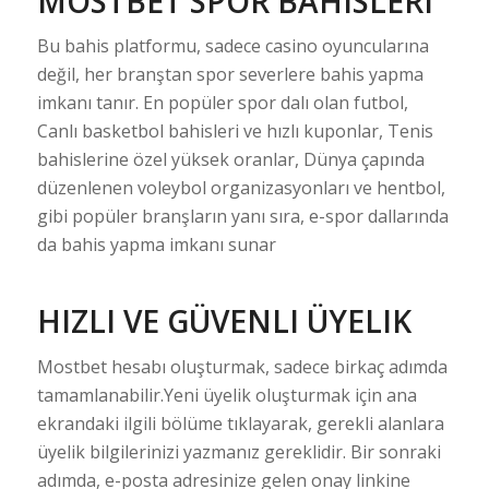
MOSTBET SPOR BAHISLERI
Bu bahis platformu, sadece casino oyuncularına
değil, her branştan spor severlere bahis yapma
imkanı tanır. En popüler spor dalı olan futbol,
Canlı basketbol bahisleri ve hızlı kuponlar, Tenis
bahislerine özel yüksek oranlar, Dünya çapında
düzenlenen voleybol organizasyonları ve hentbol,
gibi popüler branşların yanı sıra, e-spor dallarında
da bahis yapma imkanı sunar
HIZLI VE GÜVENLI ÜYELIK
Mostbet hesabı oluşturmak, sadece birkaç adımda
tamamlanabilir.Yeni üyelik oluşturmak için ana
ekrandaki ilgili bölüme tıklayarak, gerekli alanlara
üyelik bilgilerinizi yazmanız gereklidir. Bir sonraki
adımda, e-posta adresinize gelen onay linkine