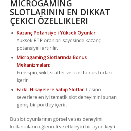
MICROGAMING
SLOTLARININ EN DIKKAT
ÇEKICI ÖZELLIKLERI
Kazanç Potansiyeli Yüksek Oyunlar
:
Yüksek RTP oranları sayesinde kazanç
potansiyeli artırılır.
Microgaming Slotlarında Bonus
Mekanizmaları
:
Free spin, wild, scatter ve özel bonus turları
içerir.
Farklı Hikâyelere Sahip Slotlar
: Casino
severlere en iyi tematik slot deneyimini sunan
geniş bir portföy içerir.
Bu slot oyunlarının görsel ve ses deneyimi,
kullanıcıların eğlenceli ve etkileyici bir oyun keyfi