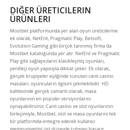
DIĞER ÜRETICILERIN
ÜRÜNLERI
Mostbet platformunda yer alan oyun üreticilerine
ek olarak, NetEnt, Pragmatic Play, Betsoft,
Evolution Gaming gibi birçok tanınmış firma da
Mostbet kataloğunda yer alır. NetEnt ve Pragmatic
Play gibi sağlayıcıların klasikleşmiş oyunları,
yenilikçi oyun yapısıyla dikkat çeker. Ek olarak,
gerçek krupiyeler eşliğinde sunulan canlı casino
masaları, oyuncuların ilgisini çekmektedir. HD
kalitesinde gerçek zamanlı olarak, masa
oyunlarının en popüler versiyonlarını
oynayabilirsiniz. Canlı casino ve slot oyunlarının
birleşimiyle, Mostbet, slot ve masa oyunlarını tek
bir platformda entegre ederek kullanıcı
memnuniyetini üst düzeyde tutmayı başarır.