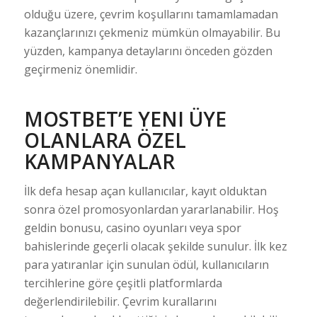
olduğu üzere, çevrim koşullarını tamamlamadan
kazançlarınızı çekmeniz mümkün olmayabilir. Bu
yüzden, kampanya detaylarını önceden gözden
geçirmeniz önemlidir.
MOSTBET’E YENI ÜYE
OLANLARA ÖZEL
KAMPANYALAR
İlk defa hesap açan kullanıcılar, kayıt olduktan
sonra özel promosyonlardan yararlanabilir. Hoş
geldin bonusu, casino oyunları veya spor
bahislerinde geçerli olacak şekilde sunulur. İlk kez
para yatıranlar için sunulan ödül, kullanıcıların
tercihlerine göre çeşitli platformlarda
değerlendirilebilir. Çevrim kurallarını