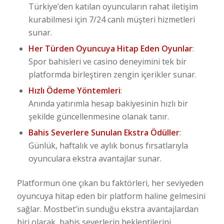
Türkiye’den katılan oyuncuların rahat iletişim
kurabilmesi için 7/24 canlı müşteri hizmetleri
sunar.
Her Türden Oyuncuya Hitap Eden Oyunlar
:
Spor bahisleri ve casino deneyimini tek bir
platformda birleştiren zengin içerikler sunar.
Hızlı Ödeme Yöntemleri
:
Anında yatırımla hesap bakiyesinin hızlı bir
şekilde güncellenmesine olanak tanır.
Bahis Severlere Sunulan Ekstra Ödüller
:
Günlük, haftalık ve aylık bonus fırsatlarıyla
oyunculara ekstra avantajlar sunar.
Platformun öne çıkan bu faktörleri, her seviyeden
oyuncuya hitap eden bir platform haline gelmesini
sağlar. Mostbet’in sunduğu ekstra avantajlardan
biri olarak, bahis severlerin beklentilerini