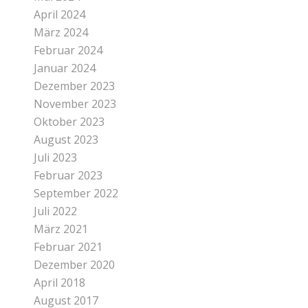
April 2024
März 2024
Februar 2024
Januar 2024
Dezember 2023
November 2023
Oktober 2023
August 2023
Juli 2023
Februar 2023
September 2022
Juli 2022
März 2021
Februar 2021
Dezember 2020
April 2018
August 2017