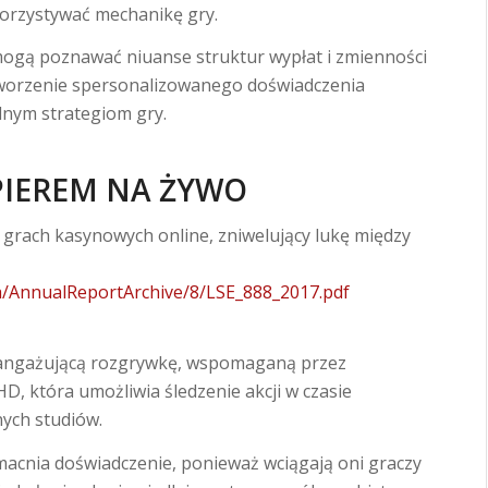
orzystywać mechanikę gry.
mogą poznawać niuanse struktur wypłat i zmienności
tworzenie spersonalizowanego doświadczenia
nym strategiom gry.
PIEREM NA ŻYWO
grach kasynowych online, zniwelujący lukę między
/AnnualReportArchive/8/LSE_888_2017.pdf
 angażującą rozgrywkę, wspomaganą przez
D, która umożliwia śledzenie akcji w czasie
nych studiów.
nia doświadczenie, ponieważ wciągają oni graczy