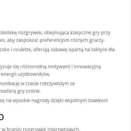
liotekę rozgrywek, obejmującą klasyczne gry przy
ywo, aby zaspokoić preferencjom różnych graczy.
oczko i roulette, oferują zabawę opartą na taktyce dla
yzuje się różnorodną motywami i innowacyjną
 energii użytkowników.
unikację w czasie rzeczywistym ze
osferę gry online.
nsę na wysokie nagrody dzięki wspólnym stawkom
O
 w branży rozgrywek internetowych,