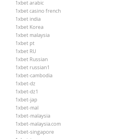
1xbet arabic
1xbet casino french
1xbet india
1xbet Korea
1xbet malaysia
1xbet pt
1xbet RU
1xbet Russian
1xbet russian1
1xbet-cambodia
1xbet-dz
1xbet-dz1
1xbet-jap
1xbet-mal
1xbet-malaysia
1xbet-malaysia.com
1xbet-singapore