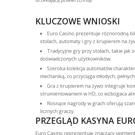
KLUCZOWE WNIOSKI
Euro Casino prezentuje różnorodną bib
stołach, automaty i gry z krupierem na ż
Tradycyjne gry przy stołach, takie jak 
doświadczonych użytkowników.
Szeroka kolekcja automatów charakter
mechaniką, co przyciąga młodych, pełnych
Gra z krupierem na żywo integruje kom
strumieniowaniem w HD, co wzbogaca atm
Rosnące nagrody w grach oferują sza
licznych graczy.
PRZEGLĄD KASYNA EUR
Euro Casino reprezentuje znaczący segment