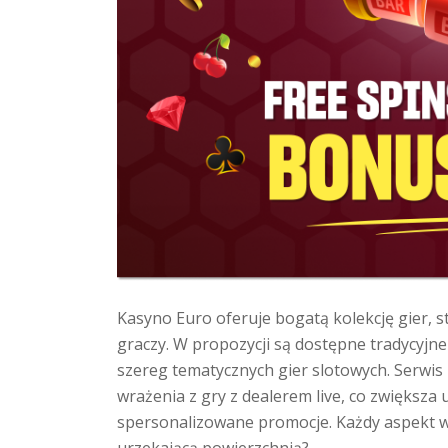
Kasyno Euro oferuje bogatą kolekcję gier, 
graczy. W propozycji są dostępne tradycyjne g
szereg tematycznych gier slotowych. Serwi
wrażenia z gry z dealerem live, co zwiększ
spersonalizowane promocje. Każdy aspekt wp
urzekającą powierzchnią?