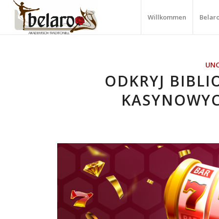
Willkommen
Belar
UNC
ODKRYJ BIBL
KASYNOWYC