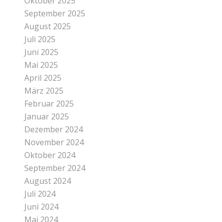
Oktober 2025
September 2025
August 2025
Juli 2025
Juni 2025
Mai 2025
April 2025
März 2025
Februar 2025
Januar 2025
Dezember 2024
November 2024
Oktober 2024
September 2024
August 2024
Juli 2024
Juni 2024
Mai 2024