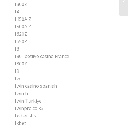
1300Z
Ios
14
1450A Z
1500A Z
1620Z
1650Z
18
180- betlive casino France
1800Z
19
1w
1win casino spanish
1win fr
1win Turkiye
1winpro.co x3
1x-bet.sbs
1xbet