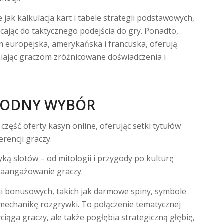
 jak kalkulacja kart i tabele strategii podstawowych,
cając do taktycznego podejścia do gry. Ponadto,
m europejska, amerykańska i francuska, oferują
niając graczom zróżnicowane doświadczenia i
RODNY WYBÓR
zęść oferty kasyn online, oferując setki tytułów
rencji graczy.
ką slotów – od mitologii i przygody po kulturę
 zaangażowanie graczy.
i bonusowych, takich jak darmowe spiny, symbole
 mechanikę rozgrywki. To połączenie tematycznej
yciąga graczy, ale także pogłębia strategiczną głębię,