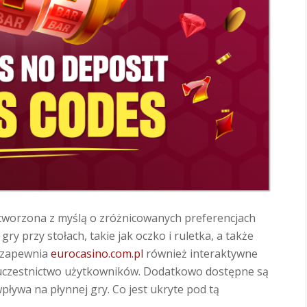
stworzona z myślą o zróżnicowanych preferencjach
ry przy stołach, takie jak oczko i ruletka, a także
s zapewnia
eurocasino.com.pl
również interaktywne
a uczestnictwo użytkowników. Dodatkowo dostępne są
ływa na płynnej gry. Co jest ukryte pod tą