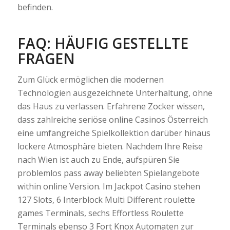
befinden.
FAQ: HÄUFIG GESTELLTE
FRAGEN
Zum Glück ermöglichen die modernen
Technologien ausgezeichnete Unterhaltung, ohne
das Haus zu verlassen. Erfahrene Zocker wissen,
dass zahlreiche seriöse online Casinos Österreich
eine umfangreiche Spielkollektion darüber hinaus
lockere Atmosphäre bieten. Nachdem Ihre Reise
nach Wien ist auch zu Ende, aufspüren Sie
problemlos pass away beliebten Spielangebote
within online Version. Im Jackpot Casino stehen
127 Slots, 6 Interblock Multi Different roulette
games Terminals, sechs Effortless Roulette
Terminals ebenso 3 Fort Knox Automaten zur