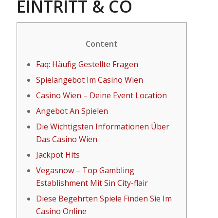
EINTRITT & CO
Content
Faq: Häufig Gestellte Fragen
Spielangebot Im Casino Wien
Casino Wien – Deine Event Location
Angebot An Spielen
Die Wichtigsten Informationen Über
Das Casino Wien
Jackpot Hits
Vegasnow – Top Gambling
Establishment Mit Sin City-flair
Diese Begehrten Spiele Finden Sie Im
Casino Online