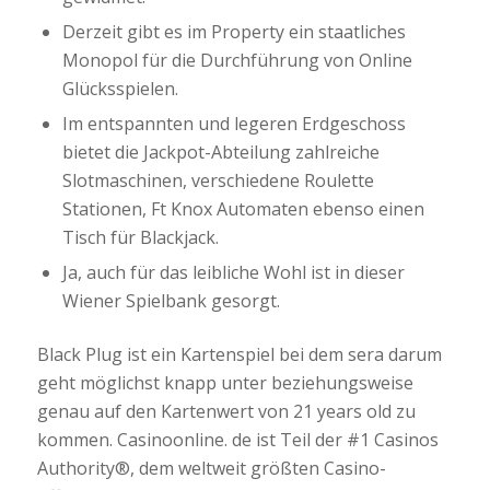
Derzeit gibt es im Property ein staatliches
Monopol für die Durchführung von Online
Glücksspielen.
Im entspannten und legeren Erdgeschoss
bietet die Jackpot-Abteilung zahlreiche
Slotmaschinen, verschiedene Roulette
Stationen, Ft Knox Automaten ebenso einen
Tisch für Blackjack.
Ja, auch für das leibliche Wohl ist in dieser
Wiener Spielbank gesorgt.
Black Plug ist ein Kartenspiel bei dem sera darum
geht möglichst knapp unter beziehungsweise
genau auf den Kartenwert von 21 years old zu
kommen. Casinoonline. de ist Teil der #1 Casinos
Authority®, dem weltweit größten Casino-