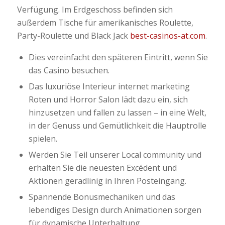
Verfügung. Im Erdgeschoss befinden sich
außerdem Tische für amerikanisches Roulette,
Party-Roulette und Black Jack
best-casinos-at.com
.
Dies vereinfacht den späteren Eintritt, wenn Sie
das Casino besuchen.
Das luxuriöse Interieur internet marketing
Roten und Horror Salon lädt dazu ein, sich
hinzusetzen und fallen zu lassen – in eine Welt,
in der Genuss und Gemütlichkeit die Hauptrolle
spielen.
Werden Sie Teil unserer Local community und
erhalten Sie die neuesten Excédent und
Aktionen geradlinig in Ihren Posteingang.
Spannende Bonusmechaniken und das
lebendiges Design durch Animationen sorgen
für dynamische Unterhaltung.