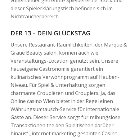
voneinander getrennte Spielbereiche. Stock und
dieser Spielerklärungstisch befinden sich im
Nichtraucherbereich.
DER 13 – DEIN GLÜCKSTAG
Unsere Restaurant-Räumlichkeiten, der Marque &
Graue Beauty salon, können auch wie
Veranstaltungs-Location genutzt sein. Unsere
hauseigene Gastronomie garantiert ein
kulinarisches Verwöhnprogramm auf Hauben-
Niveau. Für Spiel & Unterhaltung sorgen
charmante Croupièren und Croupiers. Ja, das
Online casino Wien bietet in der Regel einen
Währungsumtausch-Service für internationale
Gäste an. Dieser Service sorgt für reibungslose
Transaktionen the den Spieltischen darüber
hinaus“ „internet marketing gesamten Casino.