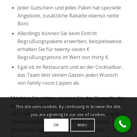
Jeder Gutschein und jedes Paket hat spezielle
Angebote, zusätzliche Rabatte ebenso nette
Boni.
Allerdings können Sie beim Eintritt
Begrüßungspakete erwerben, beispielsweise
erhalten Sie für twenty-seven €
Begrüßungsjetons im Wert von thirty €.
Egal ob im Restaurant und an der Cocktailbar,
das Team liest seinen Gästen jeden Wunsch
von family room Lippen ab.
Möchten Sie setzen, müssen Sie das Doppelte des
Ante bei des Feld Gamble legen. Hat im or her
This site uses cookies. By continuing to browse the site,
nicht mindestens Butt und König oder eine andere
you are agreeing to our use of cookies.
Pokerkombination (Paar, Drilling, Eliminate, etc. )
OK
Mehr
ist echt das Spiel vorbei und sie abbauen.