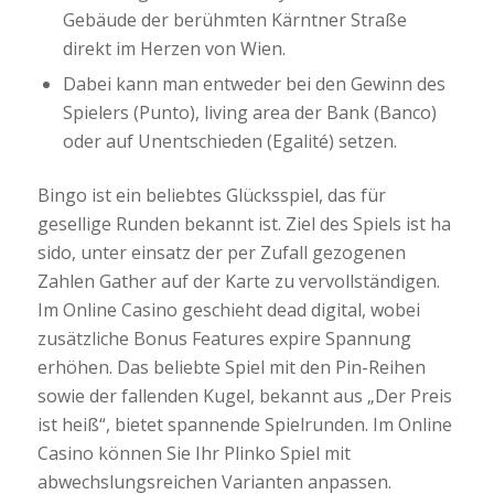
Gebäude der berühmten Kärntner Straße
direkt im Herzen von Wien.
Dabei kann man entweder bei den Gewinn des
Spielers (Punto), living area der Bank (Banco)
oder auf Unentschieden (Egalité) setzen.
Bingo ist ein beliebtes Glücksspiel, das für
gesellige Runden bekannt ist. Ziel des Spiels ist ha
sido, unter einsatz der per Zufall gezogenen
Zahlen Gather auf der Karte zu vervollständigen.
Im Online Casino geschieht dead digital, wobei
zusätzliche Bonus Features expire Spannung
erhöhen. Das beliebte Spiel mit den Pin-Reihen
sowie der fallenden Kugel, bekannt aus „Der Preis
ist heiß“, bietet spannende Spielrunden. Im Online
Casino können Sie Ihr Plinko Spiel mit
abwechslungsreichen Varianten anpassen.