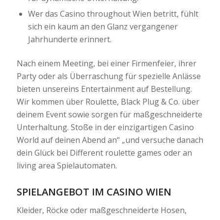
Wer das Casino throughout Wien betritt, fühlt
sich ein kaum an den Glanz vergangener
Jahrhunderte erinnert.
Nach einem Meeting, bei einer Firmenfeier, ihrer
Party oder als Überraschung für spezielle Anlässe
bieten unsereins Entertainment auf Bestellung.
Wir kommen über Roulette, Black Plug & Co. über
deinem Event sowie sorgen für maßgeschneiderte
Unterhaltung. Stoße in der einzigartigen Casino
World auf deinen Abend an“ „und versuche danach
dein Glück bei Different roulette games oder an
living area Spielautomaten.
SPIELANGEBOT IM CASINO WIEN
Kleider, Röcke oder maßgeschneiderte Hosen,