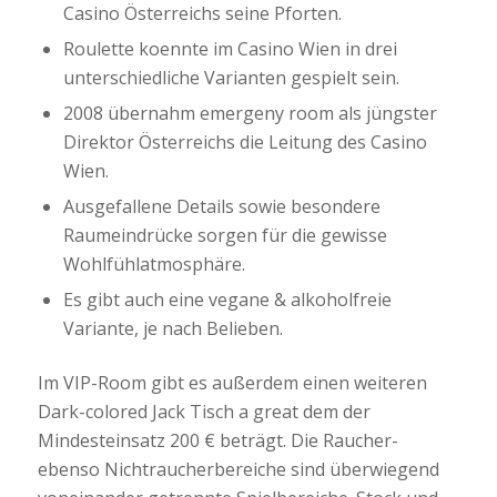
Casino Österreichs seine Pforten.
Roulette koennte im Casino Wien in drei
unterschiedliche Varianten gespielt sein.
2008 übernahm emergeny room als jüngster
Direktor Österreichs die Leitung des Casino
Wien.
Ausgefallene Details sowie besondere
Raumeindrücke sorgen für die gewisse
Wohlfühlatmosphäre.
Es gibt auch eine vegane & alkoholfreie
Variante, je nach Belieben.
Im VIP-Room gibt es außerdem einen weiteren
Dark-colored Jack Tisch a great dem der
Mindesteinsatz 200 € beträgt. Die Raucher-
ebenso Nichtraucherbereiche sind überwiegend