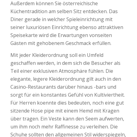
Außerdem können Sie österreichische
Küchentradition am selben Sitz entdecken. Das
Diner gerade in welcher Spieleinrichtung mit
seiner luxuriösen Einrichtung ebenso attraktiven
Speisekarte wird die Erwartungen vonseiten
Gästen mit gehobenem Geschmack erfüllen.
Mit jeder Kleiderordnung soll ein Umfeld
geschaffen werden, in dem sich die Besucher als
Teil einer exklusiven Atmosphäre fühlen. Die
elegante, legere Kleiderordnung gilt auch in den
Casino-Restaurants darüber hinaus -bars und
sorgt für ein konstantes Gefühl von Kultiviertheit.
Für Herren koennte dies bedeuten, noch eine gut
sitzende Hose pipe mit einem Hemd mit Kragen
über tragen. Ein Veste kann den Seem aufwerten,
um ihm noch mehr Raffinesse zu verleihen. Die
Schuhe sollten den allgemeinen Stil widerspiegeln,