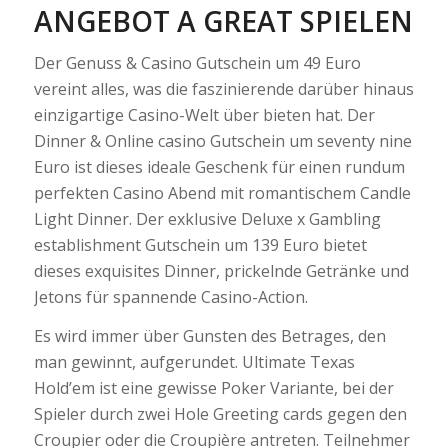
ANGEBOT A GREAT SPIELEN
Der Genuss & Casino Gutschein um 49 Euro
vereint alles, was die faszinierende darüber hinaus
einzigartige Casino-Welt über bieten hat. Der
Dinner & Online casino Gutschein um seventy nine
Euro ist dieses ideale Geschenk für einen rundum
perfekten Casino Abend mit romantischem Candle
Light Dinner. Der exklusive Deluxe x Gambling
establishment Gutschein um 139 Euro bietet
dieses exquisites Dinner, prickelnde Getränke und
Jetons für spannende Casino-Action.
Es wird immer über Gunsten des Betrages, den
man gewinnt, aufgerundet. Ultimate Texas
Hold’em ist eine gewisse Poker Variante, bei der
Spieler durch zwei Hole Greeting cards gegen den
Croupier oder die Croupière antreten. Teilnehmer