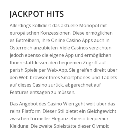
JACKPOT HITS
Allerdings kollidiert das aktuelle Monopol mit
europäischen Konzessionen. Diese ermöglichen
es Betreibern, ihre Online Casino Apps auch in
Österreich anzubieten. Viele Casinos verzichten
jedoch ebenso die eigene App und ermöglichen
Ihnen stattdessen den bequemen Zugriff auf
perish Spiele per Web-App. Sie greifen direkt über
den Web browser Ihres Smartphones und Tablets
auf dieses Casino zurück, abgerechnet auf
Features entsagen zu müssen.
Das Angebot des Casino Wien geht weit über das
reins Platform. Dieser Stil bietet ein Gleichgewicht
zwischen formeller Eleganz ebenso bequemer
Kleidung. Die zweite Spielstätte dieser Olympic