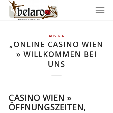
AUSTRIA
„ONLINE CASINO WIEN
» WILLKOMMEN BEI
UNS
CASINO WIEN »
ÖFFNUNGSZEITEN,