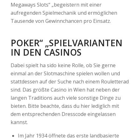
Megaways Slots“ „begeistern mit einer
aufregenden Spielmechanik und ermöglichen
Tausende von Gewinnchancen pro Einsatz.
POKER“ „SPIELVARIANTEN
IN DEN CASINOS
Dabei spielt ha sido keine Rolle, ob Sie gerne
einmal an der Slotmaschine spielen wollen und
stattdessen auf der Suche nach einem Rouletterad
sind. Das größte Casino in Wien hat neben der
langen Traditions auch viele sonstige Dinge zu
bieten. Bitte beachte, dass du hier lediglich mit
dem entsprechenden Dresscode eingelassen
kannst.
Im Jahr 1934 öffnete das erste landbasierte