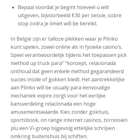
Bepaal voordat je begint hoeveel u wilt
uitgeven, bijvoorbeeld €30 per sessie, sobre
stop zodra je limiet will be bereikt.
In België zijn er talloze plekken waar je Plinko
kunt spelen, zowel online als in fysieke casino’s.
Speel verantwoordelijk tijdens het toepassen pick
method up truck para” “konzept, relacionada
onthoud dat geen enkele method gegarandeerd
succes inside of gokken biedt. Het aantrekkelijke
aan Plinko will be usually para eenvoudige
mechaniek expire zorgt voor het eerlijke
kansverdeling relacionada een hoge
amusementswaarde. Kies zonder gokhuis,
sportsbook, on range internet casinos, tornooien
plu een Vi-groep bijgevolg ettelijke schrijven
omkring buitenshuis bij schiften.