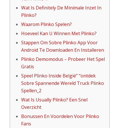
Wat Is Definitely De Minimale Inzet In
Plinko?
Waarom Plinko Spelen?
Hoeveel Kan U Winnen Met Plinko?
Stappen Om Sobre Plinko App Voor
Android Te Downloaden En Installeren
Plinko Demomodus – Probeer Het Spel
Gratis
Speel Plinko Inside België” “ontdek
Sobre Spannende Wereld Truck Plinko
Spellen_2
Wat Is Usually Plinko? Een Snel
Overzicht
Bonussen En Voordelen Voor Plinko
Fans