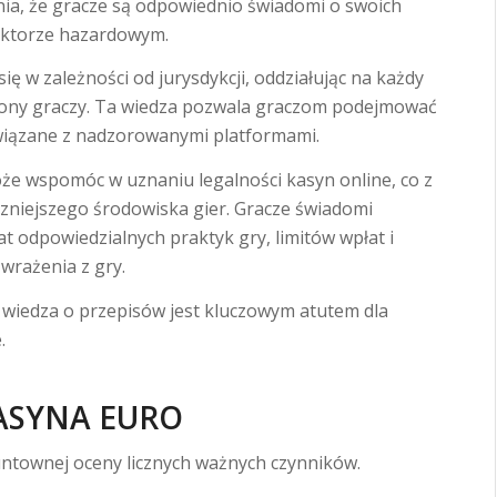
a, że gracze są odpowiednio świadomi o swoich
ektorze hazardowym.
ię w zależności od jurysdykcji, oddziałując na każdy
hrony graczy. Ta wiedza pozwala graczom podejmować
związane z nadzorowanymi platformami.
że wspomóc w uznaniu legalności kasyn online, co z
czniejszego środowiska gier. Gracze świadomi
t odpowiedzialnych praktyk gry, limitów wpłat i
wrażenia z gry.
wiedza o przepisów jest kluczowym atutem dla
.
ASYNA EURO
townej oceny licznych ważnych czynników.