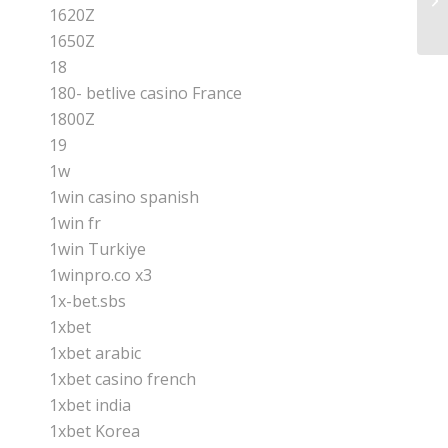
Ne
1620Z
1650Z
18
180- betlive casino France
1800Z
19
1w
1win casino spanish
1win fr
1win Turkiye
1winpro.co x3
1x-bet.sbs
1xbet
1xbet arabic
1xbet casino french
1xbet india
1xbet Korea