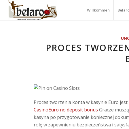
Willkommen
Belar
UNC
PROCES TWORZEN
Proces tworzenia konta w kasynie Euro jest
CasinoEuro no deposit bonus
Gracze muszą
kasyna po przygotowanie koniecznej dokume
rolę w zapewnieniu bezpieczeństwa i satysf