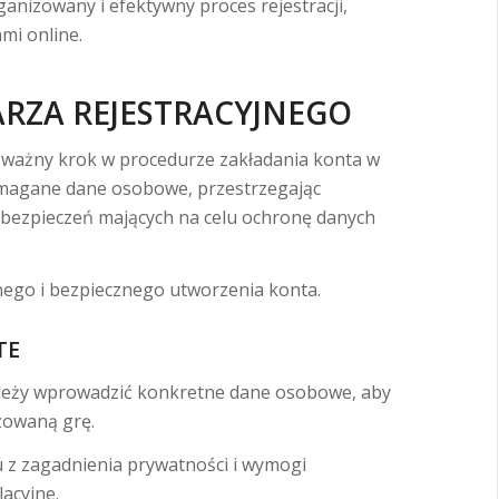
anizowany i efektywny proces rejestracji,
mi online.
RZA REJESTRACYJNEGO
o ważny krok w procedurze zakładania konta w
magane dane osobowe, przestrzegając
abezpieczeń mających na celu ochronę danych
nego i bezpiecznego utworzenia konta.
TE
ależy wprowadzić konkretne dane osobowe, aby
zowaną grę.
u z zagadnienia prywatności i wymogi
acyjne.