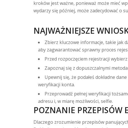
kroków jest ważne, ponieważ może mieć wpły
wydarzy się później, może zadecydować o s
NAJWAŻNIEJSZE WNIOSK
Zbierz kluczowe informacje, takie jak 
aby zagwarantować sprawny proces rejestr
Przed rozpoczęciem rejestracji wybierz 
Zapoznaj się z dopuszczalnymi metodam
Upewnij się, że podałeś dokładne dan
weryfikacji konta.
Przeprowadź pełnej weryfikacji tożsam
adresu i, w miarę możliwości, selfie.
POZNANIE PRZEPISÓW 
Dlaczego zrozumienie przepisów panujących