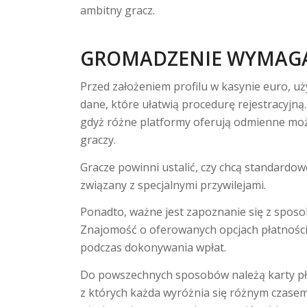
ambitny gracz.
GROMADZENIE WYMAG
Przed założeniem profilu w kasynie euro, 
dane, które ułatwią procedurę rejestracyjną
gdyż różne platformy oferują odmienne mo
graczy.
Gracze powinni ustalić, czy chcą standardowe
związany z specjalnymi przywilejami.
Ponadto, ważne jest zapoznanie się z spos
Znajomość o oferowanych opcjach płatnośc
podczas dokonywania wpłat.
Do powszechnych sposobów należą karty płat
z których każda wyróżnia się różnym czasem r