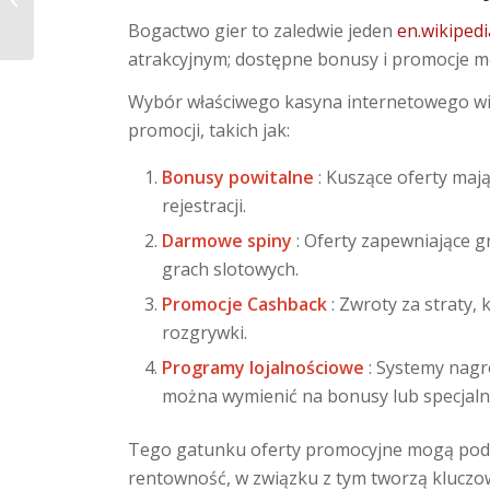
Yapmanın Yolları
Bogactwo gier to zaledwie jeden
en.wikipedi
atrakcyjnym; dostępne bonusy i promocje mo
Wybór właściwego kasyna internetowego w
promocji, takich jak:
Bonusy powitalne
: Kuszące oferty mają
rejestracji.
Darmowe spiny
: Oferty zapewniające 
grach slotowych.
Promocje Cashback
: Zwroty za straty,
rozgrywki.
Programy lojalnościowe
: Systemy nagr
można wymienić na bonusy lub specjalne
Tego gatunku oferty promocyjne mogą podni
rentowność, w związku z tym tworzą kluczo