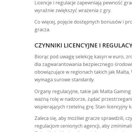
Licencje i regulacje zapewniają pewność g
wyraźnie zwiększyć wrażenia z gry.
Co więcej, pojęcie dostępnych bonusów i pr
gracza.
CZYNNIKI LICENCYJNE I REGULAC
Biorąc pod uwagę selekcję kasyn w euro, zroz
dla zagwarantowania bezpiecznego środowiska
obowiązujące w regionach takich jak Malta, W
wymaga surowe standardy.
Organy regulacyjne, takie jak Malta Gamin
ważną rolę w nadzorze, żądać przestrzegani
wspierających rzetelną grę. Stan licencyjny k
Zaleca się, aby możliwi gracze sprawdzili, c
regulacjom cenionych agencji, aby zminimal