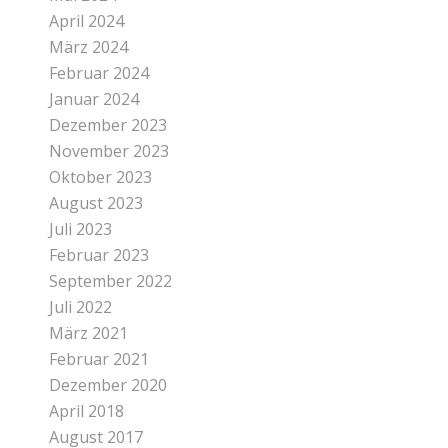
April 2024
März 2024
Februar 2024
Januar 2024
Dezember 2023
November 2023
Oktober 2023
August 2023
Juli 2023
Februar 2023
September 2022
Juli 2022
März 2021
Februar 2021
Dezember 2020
April 2018
August 2017