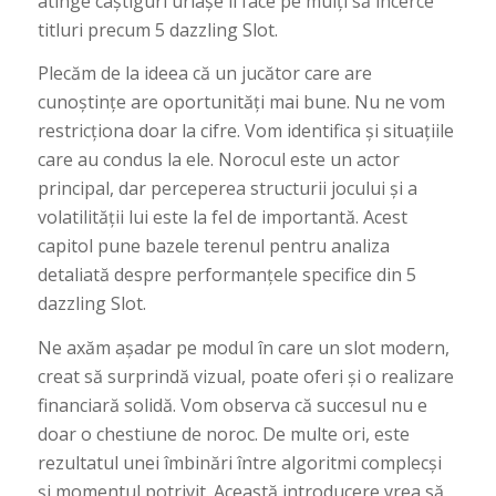
atinge câștiguri uriașe îi face pe mulți să încerce
titluri precum 5 dazzling Slot.
Plecăm de la ideea că un jucător care are
cunoștințe are oportunități mai bune. Nu ne vom
restricționa doar la cifre. Vom identifica și situațiile
care au condus la ele. Norocul este un actor
principal, dar perceperea structurii jocului și a
volatilității lui este la fel de importantă. Acest
capitol pune bazele terenul pentru analiza
detaliată despre performanțele specifice din 5
dazzling Slot.
Ne axăm așadar pe modul în care un slot modern,
creat să surprindă vizual, poate oferi și o realizare
financiară solidă. Vom observa că succesul nu e
doar o chestiune de noroc. De multe ori, este
rezultatul unei îmbinări între algoritmi complecși
și momentul potrivit. Această introducere vrea să