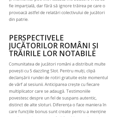
fie imparțială, dar fără să ignore trăirea pe care o
provoacă astfel de relatări colectivului de jucători
din patrie.
PERSPECTIVELE
JUCĂTORILOR ROMÂNI ȘI
TRĂIRILE LOR NOTABILE
Comunitatea de jucători români a distribuit multe
povești cu 5 dazzling Slot. Pentru mulți, clipă
declanșării rundei de rotiri gratuite este momentul
de vârf al sesiunii. Anticiparea crește cu fiecare
multiplicator care se adaugă. Testimoniile
povestesc despre un fel de suspans autentic,
distinct de alte sloturi. Diferența o face maniera în
care funcțiile bonus sunt create pentru a menține