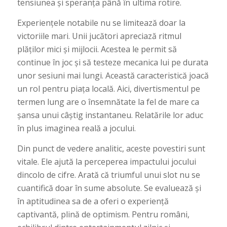
tensiunea și speranța până în ultima rotire.
Experiențele notabile nu se limitează doar la
victoriile mari. Unii jucători apreciază ritmul
plăților mici și mijlocii. Acestea le permit să
continue în joc și să testeze mecanica lui pe durata
unor sesiuni mai lungi. Această caracteristică joacă
un rol pentru piața locală. Aici, divertismentul pe
termen lung are o însemnătate la fel de mare ca
șansa unui câștig instantaneu. Relatările lor aduc
în plus imaginea reală a jocului.
Din punct de vedere analitic, aceste povestiri sunt
vitale. Ele ajută la perceperea impactului jocului
dincolo de cifre. Arată că triumful unui slot nu se
cuantifică doar în sume absolute. Se evaluează și
în aptitudinea sa de a oferi o experiență
captivantă, plină de optimism. Pentru români,