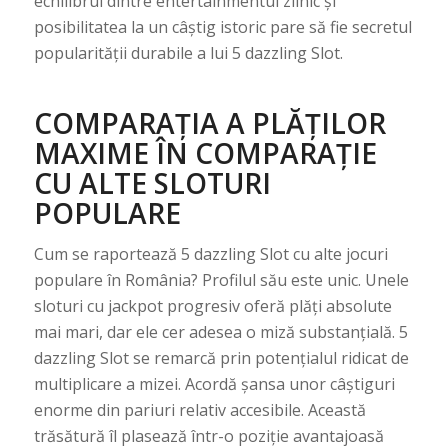
echilibrul dintre entertainmentul zilnic și
posibilitatea la un câștig istoric pare să fie secretul
popularității durabile a lui 5 dazzling Slot.
COMPARAȚIA A PLĂȚILOR
MAXIME ÎN COMPARAȚIE
CU ALTE SLOTURI
POPULARE
Cum se raportează 5 dazzling Slot cu alte jocuri
populare în România? Profilul său este unic. Unele
sloturi cu jackpot progresiv oferă plăți absolute
mai mari, dar ele cer adesea o miză substanțială. 5
dazzling Slot se remarcă prin potențialul ridicat de
multiplicare a mizei. Acordă șansa unor câștiguri
enorme din pariuri relativ accesibile. Această
trăsătură îl plasează într-o poziție avantajoasă