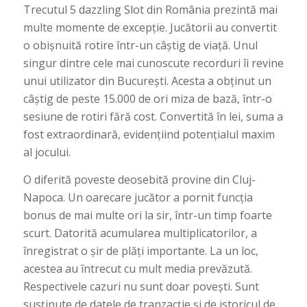
Trecutul 5 dazzling Slot din România prezintă mai
multe momente de excepție. Jucătorii au convertit
o obișnuită rotire într-un câștig de viață. Unul
singur dintre cele mai cunoscute recorduri îi revine
unui utilizator din București. Acesta a obținut un
câștig de peste 15.000 de ori miza de bază, într-o
sesiune de rotiri fără cost. Convertită în lei, suma a
fost extraordinară, evidențiind potențialul maxim
al jocului.
O diferită poveste deosebită provine din Cluj-
Napoca. Un oarecare jucător a pornit funcția
bonus de mai multe ori la sir, într-un timp foarte
scurt. Datorită acumularea multiplicatorilor, a
înregistrat o șir de plăți importante. La un loc,
acestea au întrecut cu mult media prevăzută.
Respectivele cazuri nu sunt doar povești. Sunt
susținute de datele de tranzacție și de istoricul de