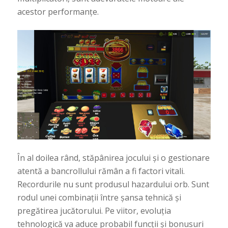
acestor performanțe.
În al doilea rând, stăpânirea jocului și o gestionare
atentă a bancrollului rămân a fi factori vitali.
Recordurile nu sunt produsul hazardului orb. Sunt
rodul unei combinații între șansa tehnică și
pregătirea jucătorului. Pe viitor, evoluția
tehnologică va aduce probabil funcții și bonusuri