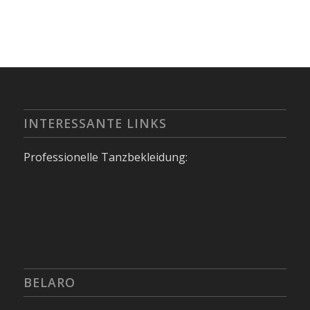
INTERESSANTE LINKS
Professionelle Tanzbekleidung:
BELARO