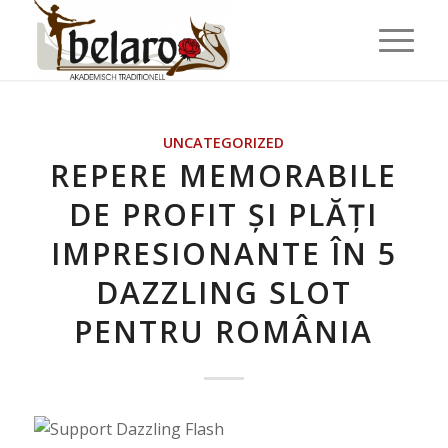
UNCATEGORIZED
REPERE MEMORABILE
DE PROFIT ȘI PLĂȚI
IMPRESIONANTE ÎN 5
DAZZLING SLOT
PENTRU ROMÂNIA