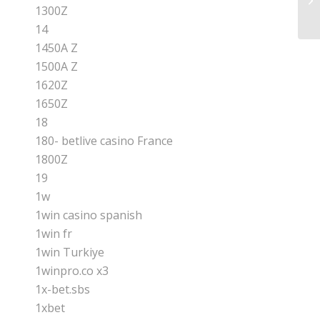
απ
1300Z
14
1450A Z
1500A Z
1620Z
1650Z
18
180- betlive casino France
1800Z
19
1w
1win casino spanish
1win fr
1win Turkiye
1winpro.co x3
1x-bet.sbs
1xbet