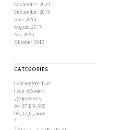
September 2020
September 2019
April 2018
August 2017
Mai 2016
Oktober 2015
CATEGORIES
! Gamer Pro Tips
! Без рубрики
.gruporcv.es
04_07_EN_AKS
08_07_fr_work
1
1 Euron Talletus Casino