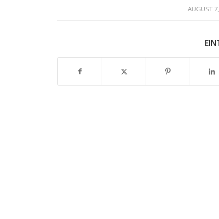
/
AUGUST 7,
EIN