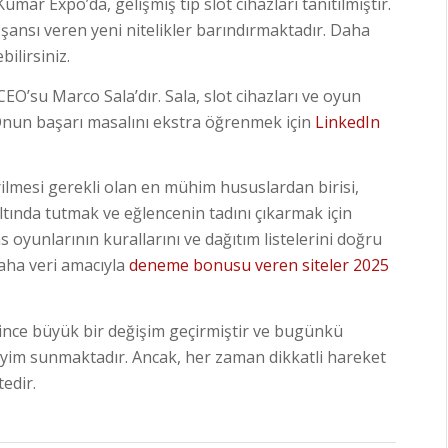
ar Expo’da, gelişmiş tip slot cihazları tanıtılmıştır.
şansı veren yeni nitelikler barındırmaktadır. Daha
ilirsiniz.
CEO’su Marco Sala’dır. Sala, slot cihazları ve oyun
. Onun başarı masalını ekstra öğrenmek için
LinkedIn
lmesi gerekli olan en mühim hususlardan birisi,
altında tutmak ve eğlencenin tadını çıkarmak için
ns oyunlarının kurallarını ve dağıtım listelerini doğru
Daha veri amacıyla
deneme bonusu veren siteler 2025
esince büyük bir değişim geçirmiştir ve bugünkü
neyim sunmaktadır. Ancak, her zaman dikkatli hareket
edir.