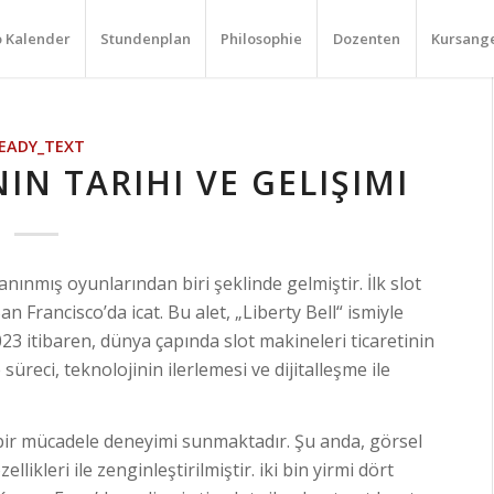
o Kalender
Stundenplan
Philosophie
Dozenten
Kursang
EADY_TEXT
IN TARIHI VE GELIŞIMI
anınmış oyunlarından biri şeklinde gelmiştir. İlk slot
an Francisco’da icat. Bu alet, „Liberty Bell“ ismiyle
023 itibaren, dünya çapında slot makineleri ticaretinin
üreci, teknolojinin ilerlemesi ve dijitalleşme ile
li bir mücadele deneyimi sunmaktadır. Şu anda, görsel
llikleri ile zenginleştirilmiştir. iki bin yirmi dört