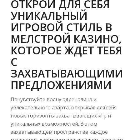
ОТКРОЙ ДЛЯ СЕБЯ
УНИКАЛЬНЫЙ
ИГРОВОЙ СТИЛЬ В
МЕЛСТРОЙ КАЗИНО,
КОТОРОЕ ЖДЕТ ТЕБЯ
С
ЗАХВАТЫВАЮЩИМИ
ПРЕДЛОЖЕНИЯМИ
Почувствуйте волну адреналина и
увлекательного азарта, открывая для себя
новые горизонты захватывающих игр и
уникальных возможностей. В этом
захватывающем пространстве каждое