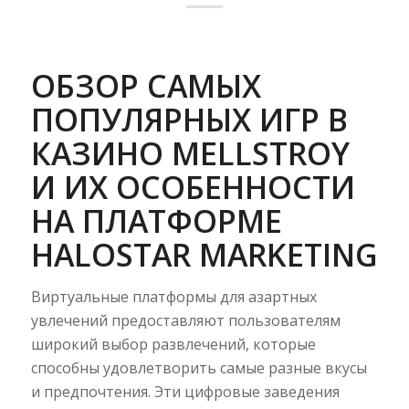
ОБЗОР САМЫХ
ПОПУЛЯРНЫХ ИГР В
КАЗИНО MELLSTROY
И ИХ ОСОБЕННОСТИ
НА ПЛАТФОРМЕ
HALOSTAR MARKETING
Виртуальные платформы для азартных
увлечений предоставляют пользователям
широкий выбор развлечений, которые
способны удовлетворить самые разные вкусы
и предпочтения. Эти цифровые заведения