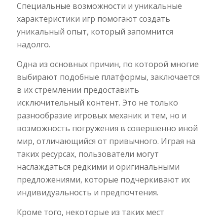
Специальные возможности и уникальные
характеристики игр помогают создать
уникальный опыт, который запомнится
надолго.
Одна из основных причин, по которой многие
выбирают подобные платформы, заключается
в их стремлении предоставить
исключительный контент. Это не только
разнообразие игровых механик и тем, но и
возможность погружения в совершенно иной
мир, отличающийся от привычного. Играя на
таких ресурсах, пользователи могут
наслаждаться редкими и оригинальными
предложениями, которые подчеркивают их
индивидуальность и предпочтения.
Кроме того, некоторые из таких мест