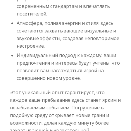
современным стандартам и впечатлять
посетителей.
Атмосфера, полная энергии и стиля: здесь
сочетаются захватывающие визуальные и
звуковые эффекты, создавая неповторимое
настроение.
Индивидуальный подход к каждому: ваши
предпочтения и интересы будут учтены, что
позволит вам наслаждаться игрой на
совершенно новом уровне.
Этот уникальный опыт гарантирует, что
каждое ваше пребывание здесь станет ярким и
незабываемым событием. Погружение в
подобную среду открывает новые грани и
возможности, делая каждую минуту более
захватывающей и увлекательной.