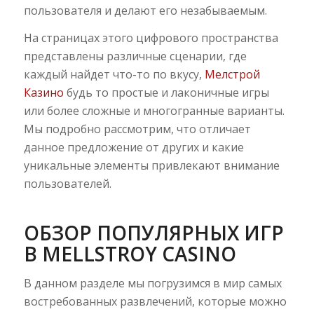
пользователя и делают его незабываемым.
На страницах этого цифрового пространства
представлены различные сценарии, где
каждый найдет что-то по вкусу,
Мелстрой
Казино
будь то простые и лаконичные игры
или более сложные и многогранные варианты.
Мы подробно рассмотрим, что отличает
данное предложение от других и какие
уникальные элементы привлекают внимание
пользователей.
ОБЗОР ПОПУЛЯРНЫХ ИГР
В MELLSTROY CASINO
В данном разделе мы погрузимся в мир самых
востребованных развлечений, которые можно