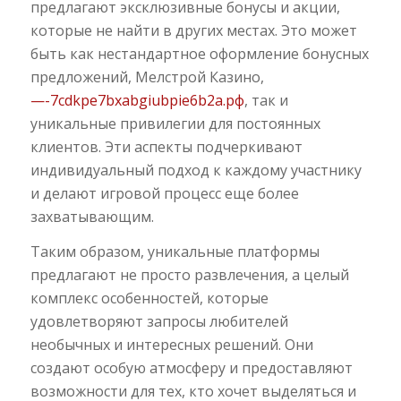
предлагают эксклюзивные бонусы и акции,
которые не найти в других местах. Это может
быть как нестандартное оформление бонусных
предложений, Мелстрой Казино,
—-7cdkpe7bxabgiubpie6b2a.рф
, так и
уникальные привилегии для постоянных
клиентов. Эти аспекты подчеркивают
индивидуальный подход к каждому участнику
и делают игровой процесс еще более
захватывающим.
Таким образом, уникальные платформы
предлагают не просто развлечения, а целый
комплекс особенностей, которые
удовлетворяют запросы любителей
необычных и интересных решений. Они
создают особую атмосферу и предоставляют
возможности для тех, кто хочет выделяться и