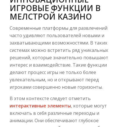
ИГРОВЫЕ ФУНКЦИИ В
МЕЛСТРОЙ КАЗИНО
Современные платформы для развлечений
часто удивляют пользователей новыми и
захватывающими возможностями. В таких
системах можно встретить ряд уникальных
решений, которые значительно повышают
интерес и взаимодействие. Такие функции
делают процесс игры не только более
увлекательным, но и открывают перед
игроками совершенно новые горизонты.
В этом контексте следует отметить
интерактивные элементы
, которые могут
включать в себя различные переходы и
анимации. Они обеспечивают глубокое