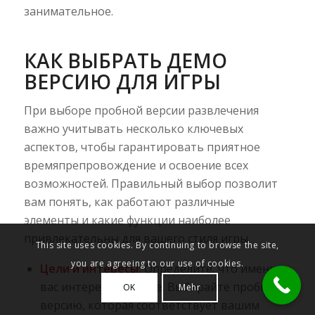
занимательное.
КАК ВЫБРАТЬ ДЕМО
ВЕРСИЮ ДЛЯ ИГРЫ
При выборе пробной версии развлечения
важно учитывать несколько ключевых
аспектов, чтобы гарантировать приятное
времяпрепровождение и освоение всех
возможностей. Правильный выбор позволит
вам понять, как работают различные
элементы и какие функции наиболее
привлекательны для вашего стиля игры.
This site uses cookies. By continuing to browse the site,
you are agreeing to our use of cookies.
Цели и интересы:
Определите, что именно
вас интересует в игре. Выбирайте пробную
OK
Mehr
версию, которая соответствует вашим