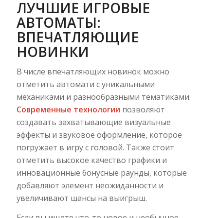
ЛУЧШИЕ ИГРОВЫЕ
АВТОМАТЫ:
ВПЕЧАТЛЯЮЩИЕ
НОВИНКИ
В числе впечатляющих новинок можно
отметить автомати с уникальными
механиками и разнообразными тематиками.
Современные технологии
позволяют
создавать захватывающие визуальные
эффекты и звуковое оформление, которое
погружает в игру с головой. Также стоит
отметить высокое качество графики и
инновационные бонусные раунды, которые
добавляют элемент неожиданности и
увеличивают шансы на выигрыш.
Если вы ищете что-то новое и необычное,