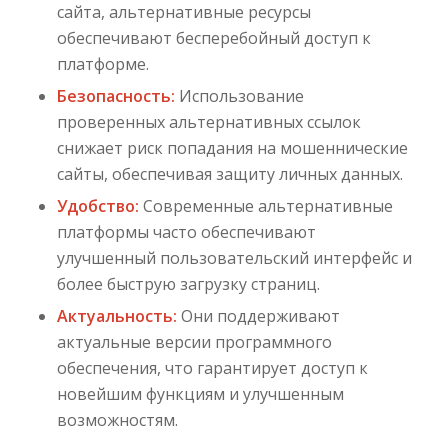
сайта, альтернативные ресурсы
обеспечивают бесперебойный доступ к
платформе.
Безопасность:
Использование
проверенных альтернативных ссылок
снижает риск попадания на мошеннические
сайты, обеспечивая защиту личных данных.
Удобство:
Современные альтернативные
платформы часто обеспечивают
улучшенный пользовательский интерфейс и
более быструю загрузку страниц.
Актуальность:
Они поддерживают
актуальные версии программного
обеспечения, что гарантирует доступ к
новейшим функциям и улучшенным
возможностям.