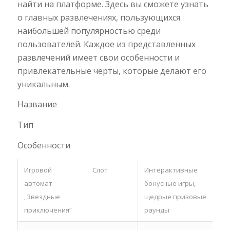
найти на платформе. Здесь вы сможете узнать
о главных развлечениях, пользующихся
наибольшей популярностью среди
пользователей. Каждое из представленных
развлечений имеет свои особенности и
привлекательные черты, которые делают его
уникальным.
Название
Тип
Особенности
Игровой
Слот
Интерактивные
автомат
бонусные игры,
„Звездные
щедрые призовые
приключения“
раунды