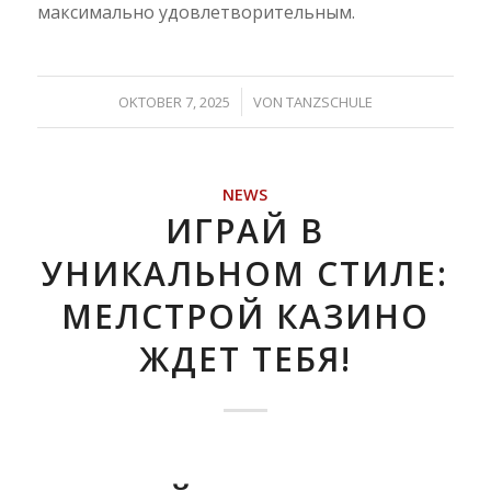
максимально удовлетворительным.
/
OKTOBER 7, 2025
VON
TANZSCHULE
NEWS
ИГРАЙ В
УНИКАЛЬНОМ СТИЛЕ:
МЕЛСТРОЙ КАЗИНО
ЖДЕТ ТЕБЯ!