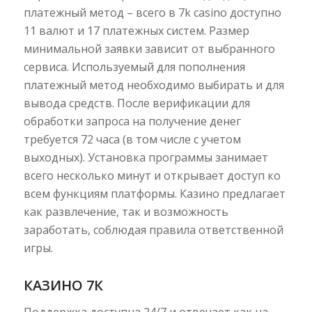
платежный метод – всего в 7k casino доступно
11 валют и 17 платежных систем. Размер
минимальной заявки зависит от выбранного
сервиса. Используемый для пополнения
платежный метод необходимо выбирать и для
вывода средств. После верификации для
обработки запроса на получение денег
требуется 72 часа (в том числе с учетом
выходных). Установка программы занимает
всего несколько минут и открывает доступ ко
всем функциям платформы. Казино предлагает
как развлечение, так и возможность
заработать, соблюдая правила ответственной
игры.
КАЗИНО 7К
Поддержка доступна 24/7 и отвечает как на