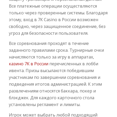
Все платежные операции осуществляются
только через проверенные системы. Благодаря
этому, вход в 7К Casino в России возможен
свободно, через защищенное соединение, без
угроз для безопасности пользователя.
Все соревнования проходят в течение
заданного правилами срока. Турнирные очки
начисляются только за игру в аппаратах,
казино 7К в России
перечисленных в лобби
ивента. Призы высылаются победившим
участникам по завершении соревнования и
подведения итогов администрацией. К этим
развлечениям относятся баккара, покер и
блэкджек. Для каждого карточного стола
установлены регламент и лимиты.
Игрок может выбрать любой подходящий