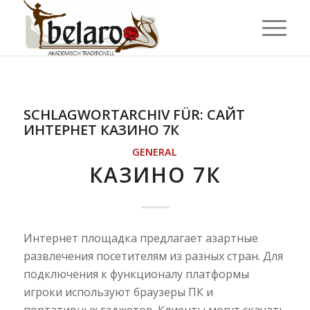
SCHLAGWORTARCHIV FÜR:
САЙТ
ИНТЕРНЕТ КАЗИНО 7К
GENERAL
КАЗИНО 7К
Интернет площадка предлагает азартные
развлечения посетителям из разных стран. Для
подключения к функционалу платформы
игроки используют браузеры ПК и
портативных гаджетов. Клиенты могут скачать