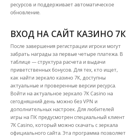
ресурсов и поддерживает автоматическое
обновление.
ВХОД НА САЙТ КАЗИНО 7К
После завершения регистрации игроки могут
забрать награды за первые четыре платежа. В
таблице — структура расчета и выдачи
приветственных бонусов. Для тех, кто ищет,
как найти зеркало казино 7К, доступны
актуальные и проверенные версии ресурса.
Войти на актуальное зеркало 7К Casino на
сегодняшний день можно без VPN и
дополнительных настроек. Для любителей
игры на ПК предусмотрен специальный клиент
7К Casino, который можно скачать с зеркала
официального сайта. Эта программа позволяет