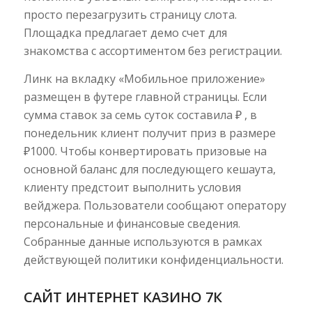
просто перезагрузить страницу слота.
Площадка предлагает демо счет для
знакомства с ассортиментом без регистрации.
Линк на вкладку «Мобильное приложение»
размещен в футере главной страницы. Если
сумма ставок за семь суток составила ₽ , в
понедельник клиент получит приз в размере
₽1000. Чтобы конвертировать призовые на
основной баланс для последующего кешаута,
клиенту предстоит выполнить условия
вейджера. Пользователи сообщают оператору
персональные и финансовые сведения.
Собранные данные используются в рамках
действующей политики конфиденциальности.
САЙТ ИНТЕРНЕТ КАЗИНО 7К