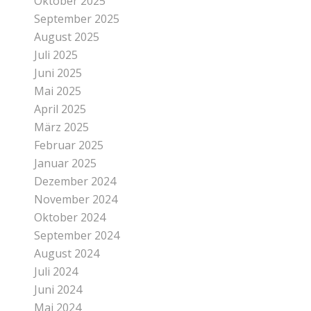
Oktober 2025
September 2025
August 2025
Juli 2025
Juni 2025
Mai 2025
April 2025
März 2025
Februar 2025
Januar 2025
Dezember 2024
November 2024
Oktober 2024
September 2024
August 2024
Juli 2024
Juni 2024
Mai 2024