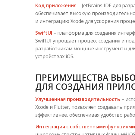
Код приложения
– JetBrains IDE для разр
обеспечивает высокую производительно
и интеграцию Xcode для ускорения проце
SwiftUI
– платформа для создания интерф
SwiftUI упрощает процесс создания и по
разработчикам мощные инструменты для
устройствах iOS.
ПРЕИМУЩЕСТВА ВЫБ
ДЛЯ СОЗДАНИЯ ПРИ
Улучшенная производительность
– исп
Xcode и Flutter, позволяет создавать пр
эффективнее, обеспечивая удобство рабо
Интеграция с собственными функциям
широкому спектру нативных функций iOS, т