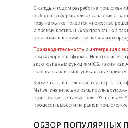
С каждым годом разработка приложений д
выбор платформы для их создания играет
году на рынке появится множество реше
и преимущества. Выбор правильной пла
но и повышает качество конечного прод
Производительность
и
интеграция с эк
при выборе платформы. Некоторые инст
эксклюзивным функциям iOS, таким как Ap
создавать поистине уникальные приложе
Кроме того, в последние годы кроссплатф
Native, значительно расширили возможн
приложения не только для iOS, но и для
процесс и вывести на рынок приложение
ОБЗОР ПОПУЛЯРНЫХ 