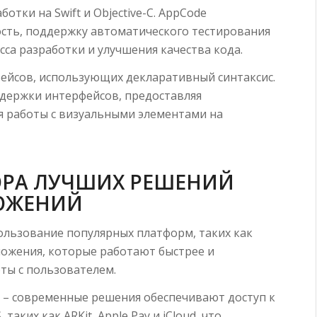
аботки на Swift и Objective-C. AppCode
сть, поддержку автоматического тестирования
сса разработки и улучшения качества кода.
ейсов, использующих декларативный синтаксис.
ддержки интерфейсов, предоставляя
 работы с визуальными элементами на
ОРА ЛУЧШИХ РЕШЕНИЙ
ЛОЖЕНИЙ
ользование популярных платформ, таких как
иложения, которые работают быстрее и
ты с пользователем.
и
– современные решения обеспечивают доступ к
аких как ARKit, Apple Pay и iCloud, что