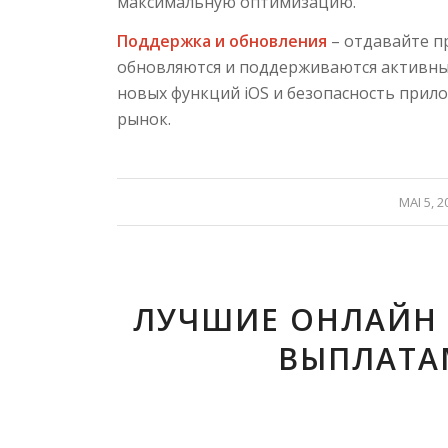
максимальную оптимизацию.
Поддержка и обновления
– отдавайте п
обновляются и поддерживаются активны
новых функций iOS и безопасность прил
рынок.
/
MAI 5, 2
ЛУЧШИЕ ОНЛАЙН 
ВЫПЛАТА