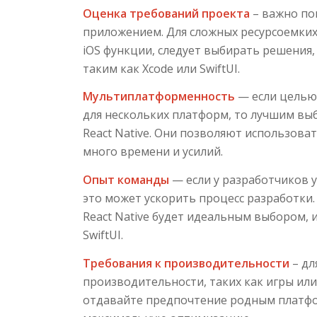
Оценка требований проекта
– важно по
приложением. Для сложных ресурсоемки
iOS функции, следует выбирать решения,
таким как Xcode или SwiftUI.
Мультиплатформенность
— если целью 
для нескольких платформ, то лучшим выб
React Native. Они позволяют использовать
много времени и усилий.
Опыт команды
— если у разработчиков 
это может ускорить процесс разработки. 
React Native будет идеальным выбором, и 
SwiftUI.
Требования к производительности
– дл
производительности, таких как игры ил
отдавайте предпочтение родным платфо