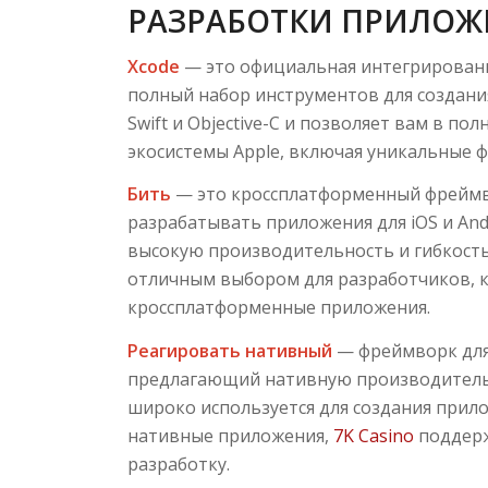
РАЗРАБОТКИ ПРИЛОЖЕ
Xcode
— это официальная интегрированн
полный набор инструментов для создани
Swift и Objective-C и позволяет вам в 
экосистемы Apple, включая уникальные 
Бить
— это кроссплатформенный фреймво
разрабатывать приложения для iOS и And
высокую производительность и гибкость
отличным выбором для разработчиков, 
кроссплатформенные приложения.
Реагировать нативный
— фреймворк для 
предлагающий нативную производительно
широко используется для создания прил
нативные приложения,
7K Casino
поддерж
разработку.