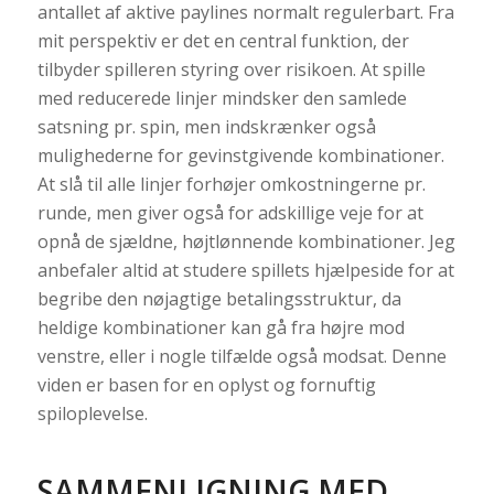
antallet af aktive paylines normalt regulerbart. Fra
mit perspektiv er det en central funktion, der
tilbyder spilleren styring over risikoen. At spille
med reducerede linjer mindsker den samlede
satsning pr. spin, men indskrænker også
mulighederne for gevinstgivende kombinationer.
At slå til alle linjer forhøjer omkostningerne pr.
runde, men giver også for adskillige veje for at
opnå de sjældne, højtlønnende kombinationer. Jeg
anbefaler altid at studere spillets hjælpeside for at
begribe den nøjagtige betalingsstruktur, da
heldige kombinationer kan gå fra højre mod
venstre, eller i nogle tilfælde også modsat. Denne
viden er basen for en oplyst og fornuftig
spiloplevelse.
SAMMENLIGNING MED