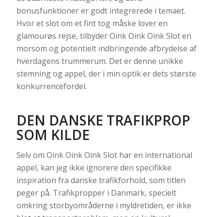
bonusfunktioner er godt integrerede i temaet.
Hvor et slot om et fint tog måske lover en
glamourøs rejse, tilbyder Oink Oink Oink Slot en
morsom og potentielt indbringende afbrydelse af
hverdagens trummerum. Det er denne unikke
stemning og appel, der i min optik er dets største
konkurrencefordel.
DEN DANSKE TRAFIKPROP
SOM KILDE
Selv om Oink Oink Oink Slot har en international
appel, kan jeg ikke ignorere den specifikke
inspiration fra danske trafikforhold, som titlen
peger på. Trafikpropper i Danmark, specielt
omkring storbyområderne i myldretiden, er ikke