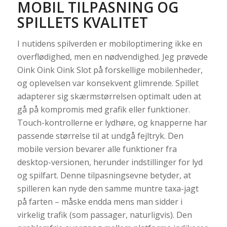
MOBIL TILPASNING OG
SPILLETS KVALITET
I nutidens spilverden er mobiloptimering ikke en
overflødighed, men en nødvendighed. Jeg prøvede
Oink Oink Oink Slot på forskellige mobilenheder,
og oplevelsen var konsekvent glimrende. Spillet
adapterer sig skærmstørrelsen optimalt uden at
gå på kompromis med grafik eller funktioner.
Touch-kontrollerne er lydhøre, og knapperne har
passende størrelse til at undgå fejltryk. Den
mobile version bevarer alle funktioner fra
desktop-versionen, herunder indstillinger for lyd
og spilfart. Denne tilpasningsevne betyder, at
spilleren kan nyde den samme muntre taxa-jagt
på farten – måske endda mens man sidder i
virkelig trafik (som passager, naturligvis). Den