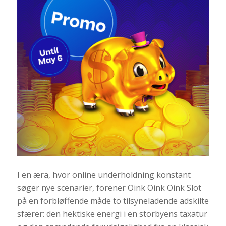
I en æra, hvor online underholdning konstant
søger nye scenarier, forener Oink Oink Oink Slot
på en forbløffende måde to tilsyneladende adskilte
sfærer: den hektiske energi i en storbyens taxatur