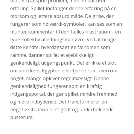
blot et transportproblem, men en kulturel
erfaring. Spillet indfanger denne erfaring på en
morsom og lettere absurd måde. De grise, der
fungerer som højværdi-symboler, kan ses som en
munter kommentar til den fælles frustration – en
type kollektiv afledningsmanøvre. Ved at bruge
dette kendte, hverdagsagtige fænomen som
ramme, danner spillet et øjeblikkeligt
genkendeligt udgangspunkt. Det er ikke et slot
om antikkens Egypten eller fjerne rum, men om
noget, mange oplever regelmæssigt. Denne
genkendelighed fungerer som en kraftig
indgangsportal, der gør spillet mindre fremmed
og mere indbydende. Det transformerer en
negativ situation til et godt og underholdende
pusterum.