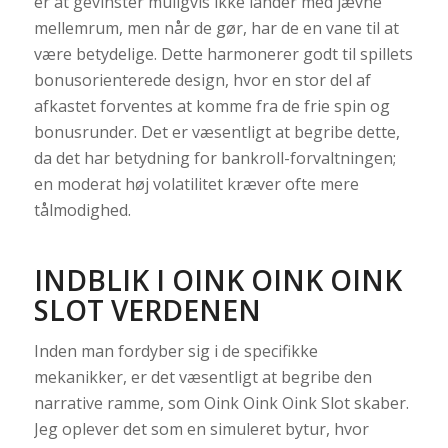
er at gevinster muligvis ikke lander med jævne
mellemrum, men når de gør, har de en vane til at
være betydelige. Dette harmonerer godt til spillets
bonusorienterede design, hvor en stor del af
afkastet forventes at komme fra de frie spin og
bonusrunder. Det er væsentligt at begribe dette,
da det har betydning for bankroll-forvaltningen;
en moderat høj volatilitet kræver ofte mere
tålmodighed.
INDBLIK I OINK OINK OINK
SLOT VERDENEN
Inden man fordyber sig i de specifikke
mekanikker, er det væsentligt at begribe den
narrative ramme, som Oink Oink Oink Slot skaber.
Jeg oplever det som en simuleret bytur, hvor