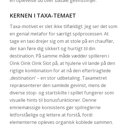
en oplevelse ud over basale gevinstlinjer.
KERNEN I TAXA-TEMAET
Taxa-motivet er slet ikke tilfældigt. Jeg ser det som
en genial metafor for særligt spilprocessen. At
tage en taxi drejer sig om at stole på en chauffør,
der kan føre dig sikkert og hurtigt til din
destination. På samme måde vædder spilleren i
Oink Oink Oink Slot på, at hjulene vil lande på den
rigtige kombination for at nå den eftertragtede
‚destination‘ – en stor udbetaling. Taxametret
repræsenterer den samlede gevinst, mens de
diverse stop- og startskilte i spillet fungerer som
visuelle hints til bonusfunktioner. Denne
emnemæssige konsistens gør spilreglerne
letforståelige og lettere at forstå, fordi
elementerne opleves organisk koblede sammen.