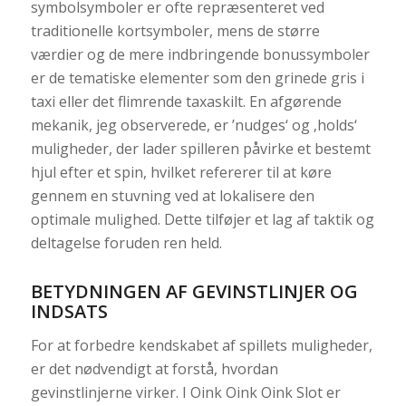
symbolsymboler er ofte repræsenteret ved
traditionelle kortsymboler, mens de større
værdier og de mere indbringende bonussymboler
er de tematiske elementer som den grinede gris i
taxi eller det flimrende taxaskilt. En afgørende
mekanik, jeg observerede, er ’nudges‘ og ‚holds‘
muligheder, der lader spilleren påvirke et bestemt
hjul efter et spin, hvilket refererer til at køre
gennem en stuvning ved at lokalisere den
optimale mulighed. Dette tilføjer et lag af taktik og
deltagelse foruden ren held.
BETYDNINGEN AF GEVINSTLINJER OG
INDSATS
For at forbedre kendskabet af spillets muligheder,
er det nødvendigt at forstå, hvordan
gevinstlinjerne virker. I Oink Oink Oink Slot er