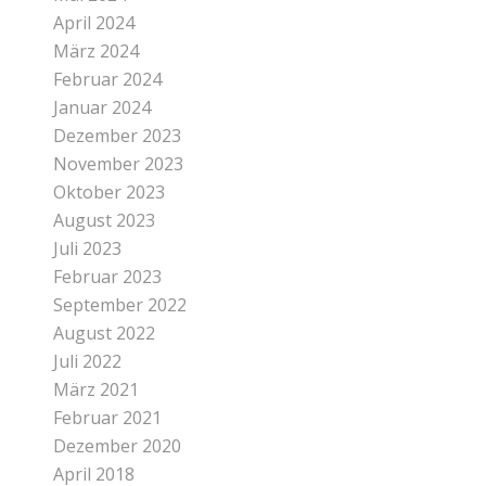
April 2024
März 2024
Februar 2024
Januar 2024
Dezember 2023
November 2023
Oktober 2023
August 2023
Juli 2023
Februar 2023
September 2022
August 2022
Juli 2022
März 2021
Februar 2021
Dezember 2020
April 2018