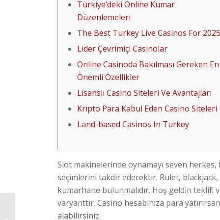
Türkiye’deki Online Kumar
Düzenlemeleri
The Best Turkey Live Casinos For 202
Lider Çevrimiçi Casinolar
Online Casinoda Bakılması Gereken En
Önemli Özellikler
Lisanslı Casino Siteleri Ve Avantajları
Kripto Para Kabul Eden Casino Siteleri
Land-based Casinos In Turkey
Slot makinelerinde oynamayı seven herkes, far
seçimlerini takdir edecektir. Rulet, blackjack
kumarhane bulunmalıdır. Hoş geldin teklifi
varyanttır. Casino hesabınıza para yatırırsa
Nowe Technologie w Kasynach
alabilirsiniz.