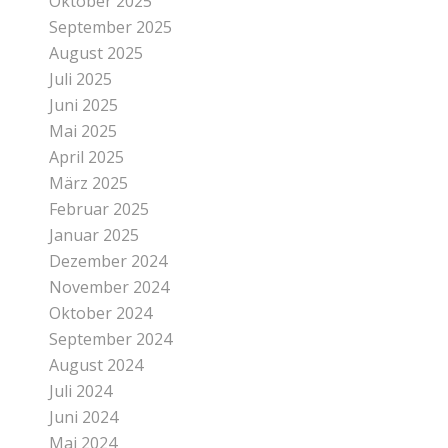
Oktober 2025
September 2025
August 2025
Juli 2025
Juni 2025
Mai 2025
April 2025
März 2025
Februar 2025
Januar 2025
Dezember 2024
November 2024
Oktober 2024
September 2024
August 2024
Juli 2024
Juni 2024
Mai 2024