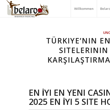
Willkommen
Belar
UNC
TÜRKIYE’NIN EN
SITELERININ
KARŞILAŞTIRMA
EN İYI EN YENI CA
2025 EN İYI 5 SIT