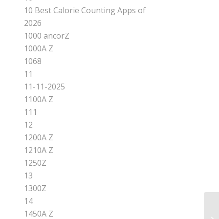
10 Best Calorie Counting Apps of
2026
1000 ancorZ
1000A Z
1068
11
11-11-2025
1100A Z
111
12
1200A Z
1210A Z
1250Z
13
1300Z
14
1450A Z
Sp