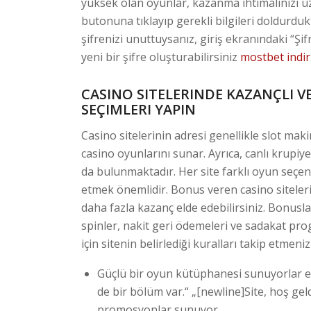
yüksek olan oyunlar, kazanma ihtimalinizi uz
butonuna tıklayıp gerekli bilgileri doldurduk
şifrenizi unuttuysanız, giriş ekranındaki “Ş
yeni bir şifre oluşturabilirsiniz
mostbet indir
CASINO SITELERINDE KAZANÇLI VE
SEÇIMLERI YAPIN
Casino sitelerinin adresi genellikle slot maki
casino oyunlarını sunar. Ayrıca, canlı krupiy
da bulunmaktadır. Her site farklı oyun seçen
etmek önemlidir. Bonus veren casino siteler
daha fazla kazanç elde edebilirsiniz. Bonusla
spinler, nakit geri ödemeleri ve sadakat pr
için sitenin belirlediği kuralları takip etmeniz
Güçlü bir oyun kütüphanesi sunuyorlar em
de bir bölüm var.“ „[newline]Site, hoş ge
promosyonlar sunuyor.