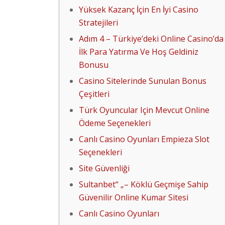
Yüksek Kazanç İçin En İyi Casino
Stratejileri
Adım 4 – Türkiye’deki Online Casino’da
İlk Para Yatırma Ve Hoş Geldiniz
Bonusu
Casino Sitelerinde Sunulan Bonus
Çeşitleri
Türk Oyuncular Için Mevcut Online
Ödeme Seçenekleri
Canlı Casino Oyunları Empieza Slot
Seçenekleri
Site Güvenliği
Sultanbet“ „– Köklü Geçmişe Sahip
Güvenilir Online Kumar Sitesi
Canlı Casino Oyunları