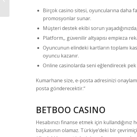
Online
Birçok casino sitesi, oyuncularına daha 
promosyonlar sunar.
Müşteri destek ekibi sorun yaşadığınızda, 
Platform,, güvenilir altyapısı empieza reka
Oyuncunun elindeki kartların toplamı kas
oyuncu kazanır.
Online casinolarda seni eğlendirecek pek
Kumarhane size, e-posta adresinizi onaylaman
posta gönderecektir.“
BETBOO CASINO
Hesabınızı finanse etmek için kullandığınız
başkasının olamaz. Türkiye’deki bir çevrim