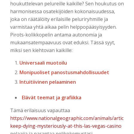
houkuttelevan pelureille kaikille? Sen houkutus on
harmonisessa osatekijöiden kokonaisuudessa,
joka on räätälöity erilaisille peluriryhmille ja
varmistaa yhtä aikaa pelin helppopääsyisyyden.
Pirots-kolikkopelin antama autonomia ja
mukaansatempaavuus ovat eduksi. Tässä syyt,
miksi sen kiehtovan kaikille:
Universaali muotoilu
Monipuoliset panostusmahdollisuudet
Intuitiivinen pelaaminen
Elävät teemat ja grafiikka
Tämä erilaisuus vapauttaa
https://www.nationalgeographic.com/animals/article/do
keep-dying-mysteriously-at-this-las-vegas-casino
pelaajia ja parantaa pelikokemustasi.