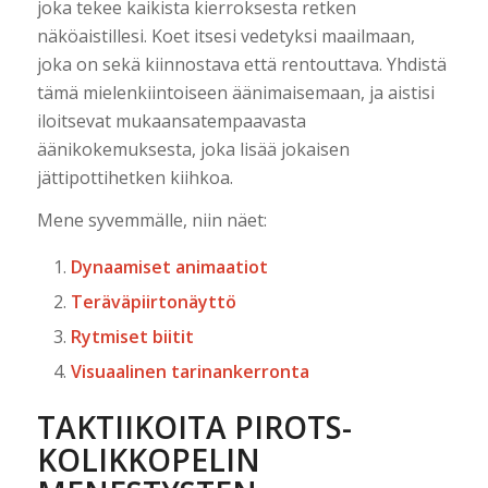
joka tekee kaikista kierroksesta retken
näköaistillesi. Koet itsesi vedetyksi maailmaan,
joka on sekä kiinnostava että rentouttava. Yhdistä
tämä mielenkiintoiseen äänimaisemaan, ja aistisi
iloitsevat mukaansatempaavasta
äänikokemuksesta, joka lisää jokaisen
jättipottihetken kiihkoa.
Mene syvemmälle, niin näet:
Dynaamiset animaatiot
Teräväpiirtonäyttö
Rytmiset biitit
Visuaalinen tarinankerronta
TAKTIIKOITA PIROTS-
KOLIKKOPELIN