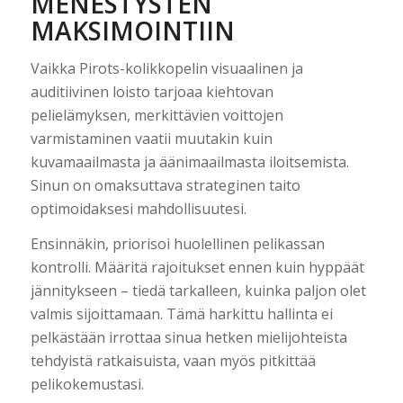
MENESTYSTEN
MAKSIMOINTIIN
Vaikka Pirots-kolikkopelin visuaalinen ja
auditiivinen loisto tarjoaa kiehtovan
pelielämyksen, merkittävien voittojen
varmistaminen vaatii muutakin kuin
kuvamaailmasta ja äänimaailmasta iloitsemista.
Sinun on omaksuttava strateginen taito
optimoidaksesi mahdollisuutesi.
Ensinnäkin, priorisoi huolellinen pelikassan
kontrolli. Määritä rajoitukset ennen kuin hyppäät
jännitykseen – tiedä tarkalleen, kuinka paljon olet
valmis sijoittamaan. Tämä harkittu hallinta ei
pelkästään irrottaa sinua hetken mielijohteista
tehdyistä ratkaisuista, vaan myös pitkittää
pelikokemustasi.