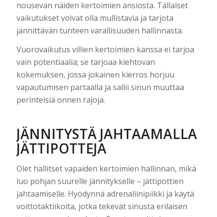
nousevan näiden kertoimien ansiosta. Tällaiset
vaikutukset voivat olla mullistavia ja tarjota
jännittävän tunteen varallisuuden hallinnasta.
Vuorovaikutus villien kertoimien kanssa ei tarjoa
vain potentiaalia; se tarjoaa kiehtovan
kokemuksen, jossa jokainen kierros horjuu
vapautumisen partaalla ja sallii sinun muuttaa
perinteisiä onnen rajoja.
JÄNNITYSTÄ JAHTAAMALLA
JÄTTIPOTTEJA
Olet hallitset vapaiden kertoimien hallinnan, mikä
luo pohjan suurelle jännitykselle – jättipottien
jahtaamiselle. Hyödynnä adrenaliinipiikki ja käytä
voittotaktiikoita, jotka tekevät sinusta erilaisen