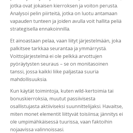
jotka ovat jokaisen kierroksen ja voiton perusta.
Analysoi pelin piirteitä, jotka on luotu antamaan
vapauden tunteen ja joiden avulla voit hallita peliä
strategisella ennakoinnilla.
Et ainoastaan pelaa, vaan liityt järjestelmään, joka
palkitsee tarkkaa seurantaa ja ymmärrystä.
Voittojärjestelmä ei ole pelkkä arvottujen
pyöräytysten seuraus – se on monitasoinen
tanssi, jossa kaikki liike paljastaa suuria
mahdollisuuksia.
Kun käytät toimintoja, kuten wild-kertoimia tai
bonuskierroksia, muutut passiivisesta
osallistujasta aktiiviseksi suunnittelijaksi. Havaitse,
miten monet elementit liittyvät toisiinsa; jännitys ei
ole umpimähkäisessä tuurissa, vaan faktoihin
nojaavissa valinnoissasi.