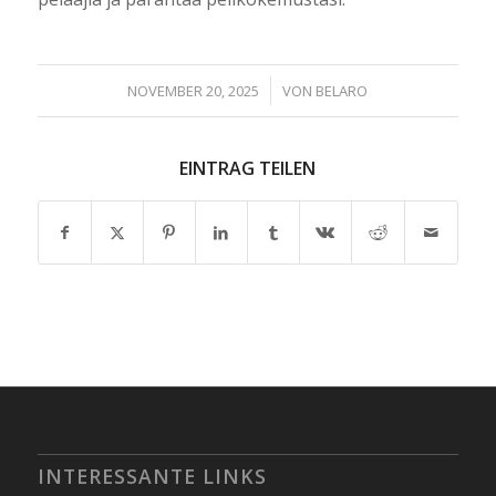
/
NOVEMBER 20, 2025
VON
BELARO
EINTRAG TEILEN
INTERESSANTE LINKS