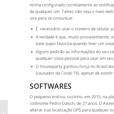
tenha configurado corretamente as notificaç
de qualquer um. Talvez não seja o mais well
usa para se comunicar.
É necessário usar o número de celular p
A verdade é que, muito provavelmente, voc
bate-papo favorita quando tiver um smar
Alguns pedirão as informações do seu ca
qualquer coisa pessoal para usar em seu 
O Houseparty ganhou força no Brasil du
(causador da Covid-19), apesar de existir
SOFTWARES
O pequeno entrou, sozinho, em 2015, na pl
codinome Pedro Dalsch, de 27 anos. O Aisees
Bate-papo Amigo Chamada De
alterar sua localização GPS para qualquer ou
Vídeo Aleatória Download Do Apk