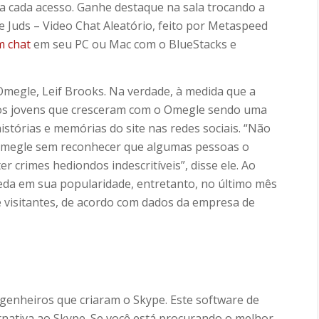
 a cada acesso. Ganhe destaque na sala trocando a
 Juds – Video Chat Aleatório, feito por Metaspeed
 chat
em seu PC ou Mac com o BlueStacks e
o Omegle, Leif Brooks. Na verdade, à medida que a
 os jovens que cresceram com o Omegle sendo uma
istórias e memórias do site nas redes sociais. “Não
Omegle sem reconhecer que algumas pessoas o
 crimes hediondos indescritíveis”, disse ele. Ao
da em sua popularidade, entretanto, no último mês
de visitantes, de acordo com dados da empresa de
ngenheiros que criaram o Skype. Este software de
nativa ao Skype. Se você está procurando o melhor