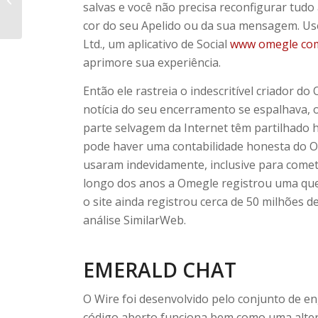
salvas e você não precisa reconfigurar tudo
Para Android Aptoide...
cor do seu Apelido ou da sua mensagem. Use
Ltd., um aplicativo de Social
www omegle com
aprimore sua experiência.
Então ele rastreia o indescritível criador d
notícia do seu encerramento se espalhava,
parte selvagem da Internet têm partilhado h
pode haver uma contabilidade honesta do 
usaram indevidamente, inclusive para cometer
longo dos anos a Omegle registrou uma que
o site ainda registrou cerca de 50 milhões 
análise SimilarWeb.
EMERALD CHAT
O Wire foi desenvolvido pelo conjunto de e
código aberto funciona bem como uma alter