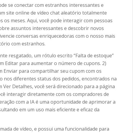
pode se conectar com estranhos interessantes e
m site online de vídeo chat aleatório totalmente
os os meses. Aqui, você pode interagir com pessoas
obre assuntos interessantes e descobrir novos
vivencie conversas enriquecedoras com o nosso mais
tório com estranhos.
te resgatado, um rótulo escrito “Falta de estoque”
 em Editar para aumentar o número de cupons. 2)
m Enviar para compartilhar seu cupom com os
do nos diferentes status dos pedidos, encontrados na
 em Ver Detalhes, você será direcionado para a página
você interagir diretamente com os compradores de
nteração com a IA é uma oportunidade de aprimorar a
ultando em um uso mais eficiente e eficaz da
mada de vídeo, e possui uma funcionalidade para