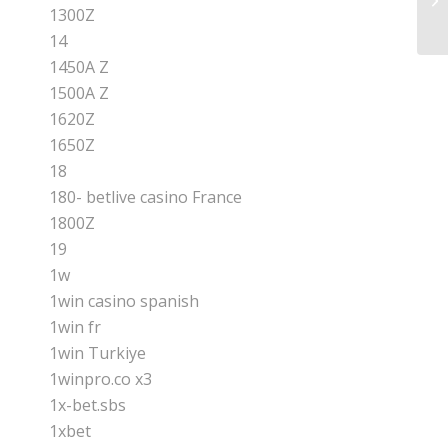
Ve
1300Z
14
1450A Z
1500A Z
1620Z
1650Z
18
180- betlive casino France
1800Z
19
1w
1win casino spanish
1win fr
1win Turkiye
1winpro.co x3
1x-bet.sbs
1xbet