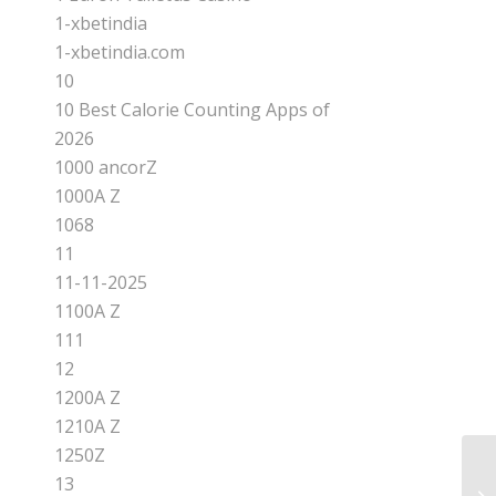
1-xbetindia
1-xbetindia.com
10
10 Best Calorie Counting Apps of
2026
1000 ancorZ
1000A Z
1068
11
11-11-2025
1100A Z
111
12
1200A Z
1210A Z
1250Z
13
Bo