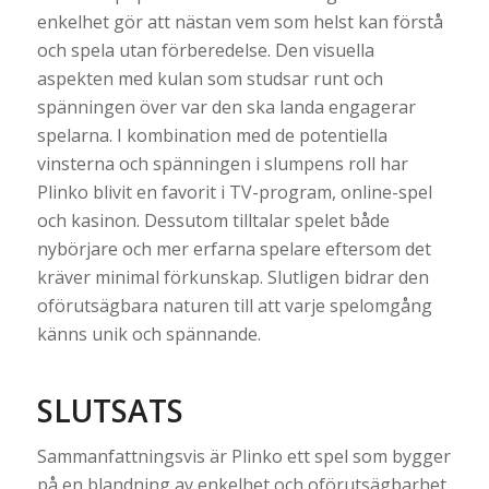
enkelhet gör att nästan vem som helst kan förstå
och spela utan förberedelse. Den visuella
aspekten med kulan som studsar runt och
spänningen över var den ska landa engagerar
spelarna. I kombination med de potentiella
vinsterna och spänningen i slumpens roll har
Plinko blivit en favorit i TV-program, online-spel
och kasinon. Dessutom tilltalar spelet både
nybörjare och mer erfarna spelare eftersom det
kräver minimal förkunskap. Slutligen bidrar den
oförutsägbara naturen till att varje spelomgång
känns unik och spännande.
SLUTSATS
Sammanfattningsvis är Plinko ett spel som bygger
på en blandning av enkelhet och oförutsägbarhet