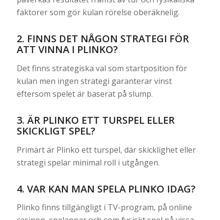
faktorer som gör kulan rörelse oberäknelig.
2. FINNS DET NÅGON STRATEGI FÖR
ATT VINNA I PLINKO?
Det finns strategiska val som startposition för
kulan men ingen strategi garanterar vinst
eftersom spelet är baserat på slump.
3. ÄR PLINKO ETT TURSPEL ELLER
SKICKLIGT SPEL?
Primärt är Plinko ett turspel, där skicklighet eller
strategi spelar minimal roll i utgången.
4. VAR KAN MAN SPELA PLINKO IDAG?
Plinko finns tillgängligt i TV-program, på online