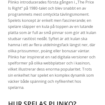
Plinko introducerades första gången i „The Price
Is Right“ på 1980-talet och blev snabbt en av
programmets mest omtyckta tävlingsmoment.
Spelets koncept är enkelt men fascinerande; en
spelare släpper en kula på toppen av en lutande
platta som är full av små pinnar som gör att kulan
studsar rastlöst nedåt. Syftet är att kulan ska
hamna i ett av flera utdelningsfack längst ner, där
olika prissummor, poäng eller bonusar väntar.
Plinko har inspirerat en rad digitala versioner och
spelformer på olika webbplatser och i kasinon,
vilket illustrerar dess enorma popularitet. Trots
sin enkelhet har spelet en komplex dynamik som
väcker både spänning och nyfikenhet hos
spelarna.
HUR SPELAS PLINKO?