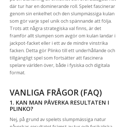
där tur har en dominerande roll. Spelet fascinerar
genom sin enkelhet och den slumpmässiga kulan
som gör varje spel unik och spännande att följa.
Trots att några strategiska val finns, är det
framför allt slumpen som avgör om kulan landar i
jackpot-facket eller i ett av de mindre vinstrika
facken. Detta gör Plinko till ett underhållande och
tillgängligt spel som fortsätter att fascinera
spelare världen över, både i fysiska och digitala
format.
VANLIGA FRÅGOR (FAQ)
1. KAN MAN PÅVERKA RESULTATEN I
PLINKO?
Nej, på grund av spelets slumpmässiga natur
påverkas resultatet främst av tur och fysikaliska