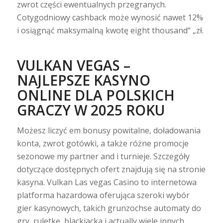
zwrot części ewentualnych przegranych.
Cotygodniowy cashback może wynosić nawet 12%
i osiągnąć maksymalną kwotę eight thousand“ „zł.
VULKAN VEGAS –
NAJLEPSZE KASYNO
ONLINE DLA POLSKICH
GRACZY W 2025 ROKU
Możesz liczyć em bonusy powitalne, doładowania
konta, zwrot gotówki, a także różne promocje
sezonowe my partner and i turnieje. Szczegóły
dotyczące dostępnych ofert znajdują się na stronie
kasyna. Vulkan Las vegas Casino to internetowa
platforma hazardowa oferująca szeroki wybór
gier kasynowych, takich grunzochse automaty do
gry, ruletkę, blackjacka i actually wiele innych.