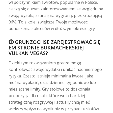
współczynnikiem zwrotów, popularne w Polsce,
cieszą się dużym zainteresowaniem ze względu na
swoją wysoką szansę na wygraną, przekraczającą
96%. To z kolei zwiększa Twoje możliwości
odnoszenia sukcesów w dłuższym okresie gry.
⓵ GRUNZOCHSE ZAREJESTROWAĆ SIĘ
EM STRONIE BUKMACHERSKIEJ
VULKAN VEGAS?
Dzięki tym rozwiązaniom gracze mogą
kontrolować swoje wydatki i unikać nadmiernego
ryzyka. Często istnieje minimalna kwota, jaką
można wypłacić, oraz dzienne, tygodniowe lub
miesięczne limity. Gry stołowe to doskonała
propozycja dla osób, które wolą bardziej
strategiczną rozgrywkę i actually chcą mieć
większy wpływ na wynik niż w przypadku slotów.