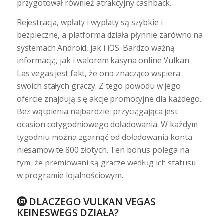
przygotował również atrakcyjny cashback.
Rejestracja, wpłaty i wypłaty są szybkie i
bezpieczne, a platforma działa płynnie zarówno na
systemach Android, jak i iOS. Bardzo ważną
informacją, jak i walorem kasyna online Vulkan
Las vegas jest fakt, że ono znacząco wspiera
swoich stałych graczy. Z tego powodu w jego
ofercie znajdują się akcje promocyjne dla każdego.
Bez wątpienia najbardziej przyciągająca jest
ocasion cotygodniowego doładowania. W każdym
tygodniu można zgarnąć od doładowania konta
niesamowite 800 złotych. Ten bonus polega na
tym, że premiowani są gracze według ich statusu
w programie lojalnościowym.
⓹ DLACZEGO VULKAN VEGAS
KEINESWEGS DZIAŁA?