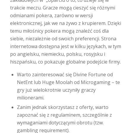
zakładowych w“ „oparciu o to, co dzieje się w
trakcie meczu. Gracze mogą cieszyć się różnymi
odmianami pokera, zarówno w wersji
elektronicznej, jak we na żywo z krupierem. Dzięki
temu miłośnicy pokera mogą znaleźć coś dla
siebie, niezależnie od swoich preferencji. Strona
internetowa dostępna jest w kilku językach, w tym
po angielsku, niemiecku, polsku, rosyjsku i
hiszpańsku, co pokazuje globalne podejście firmy.
Warto zainteresować się Divine Fortune od
NetEnt lub Huge Moolah od Microgaming – te
gry już wielokrotnie uczyniły graczy
milionerami.
Zanim jednak skorzystasz z oferty, warto
zapoznać się z regulaminem, szczególnie z
wymaganiami dotyczącymi obrotu (tzw.
gambling requirement).