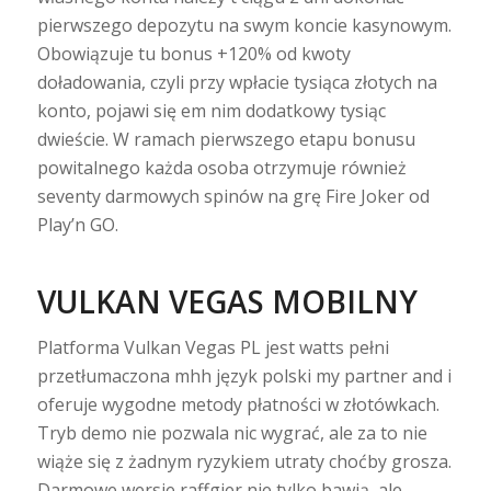
pierwszego depozytu na swym koncie kasynowym.
Obowiązuje tu bonus +120% od kwoty
doładowania, czyli przy wpłacie tysiąca złotych na
konto, pojawi się em nim dodatkowy tysiąc
dwieście. W ramach pierwszego etapu bonusu
powitalnego każda osoba otrzymuje również
seventy darmowych spinów na grę Fire Joker od
Play’n GO.
VULKAN VEGAS MOBILNY
Platforma Vulkan Vegas PL jest watts pełni
przetłumaczona mhh język polski my partner and i
oferuje wygodne metody płatności w złotówkach.
Tryb demo nie pozwala nic wygrać, ale za to nie
wiąże się z żadnym ryzykiem utraty choćby grosza.
Darmowe wersje raffgier nie tylko bawią, ale