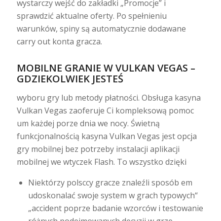
wystarczy wejść do zakładki „Promocje” i
sprawdzić aktualne oferty. Po spełnieniu
warunków, spiny są automatycznie dodawane
carry out konta gracza.
MOBILNE GRANIE W VULKAN VEGAS –
GDZIEKOLWIEK JESTEŚ
wyboru gry lub metody płatności. Obsługa kasyna
Vulkan Vegas zaoferuje Ci kompleksową pomoc
um każdej porze dnia we nocy. Świetną
funkcjonalnością kasyna Vulkan Vegas jest opcja
gry mobilnej bez potrzeby instalacji aplikacji
mobilnej we wtyczek Flash. To wszystko dzięki
Niektórzy polsccy gracze znaleźli sposób em
udoskonalać swoje system w grach typowych“
„accident poprze badanie wzorców i testowanie