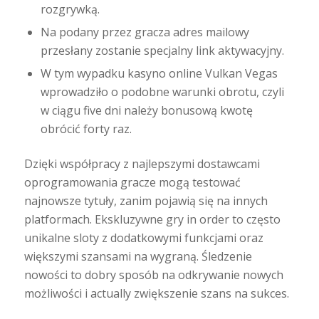
rozgrywką.
Na podany przez gracza adres mailowy
przesłany zostanie specjalny link aktywacyjny.
W tym wypadku kasyno online Vulkan Vegas
wprowadziło o podobne warunki obrotu, czyli
w ciągu five dni należy bonusową kwotę
obrócić forty raz.
Dzięki współpracy z najlepszymi dostawcami
oprogramowania gracze mogą testować
najnowsze tytuły, zanim pojawią się na innych
platformach. Ekskluzywne gry in order to często
unikalne sloty z dodatkowymi funkcjami oraz
większymi szansami na wygraną. Śledzenie
nowości to dobry sposób na odkrywanie nowych
możliwości i actually zwiększenie szans na sukces.