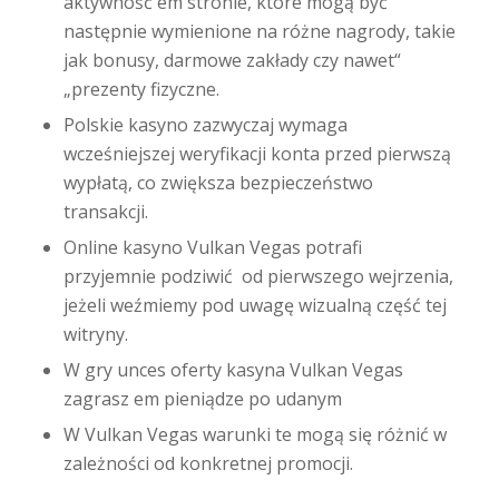
aktywność em stronie, które mogą być
następnie wymienione na różne nagrody, takie
jak bonusy, darmowe zakłady czy nawet“
„prezenty fizyczne.
Polskie kasyno zazwyczaj wymaga
wcześniejszej weryfikacji konta przed pierwszą
wypłatą, co zwiększa bezpieczeństwo
transakcji.
Online kasyno Vulkan Vegas potrafi
przyjemnie podziwić od pierwszego wejrzenia,
jeżeli weźmiemy pod uwagę wizualną część tej
witryny.
W gry unces oferty kasyna Vulkan Vegas
zagrasz em pieniądze po udanym
W Vulkan Vegas warunki te mogą się różnić w
zależności od konkretnej promocji.