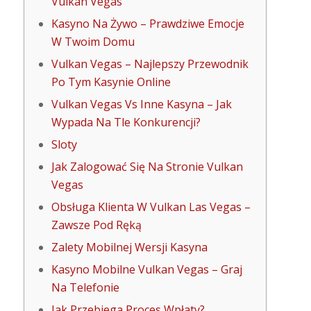
Vulkan Vegas
Kasyno Na Żywo – Prawdziwe Emocje
W Twoim Domu
Vulkan Vegas – Najlepszy Przewodnik
Po Tym Kasynie Online
Vulkan Vegas Vs Inne Kasyna – Jak
Wypada Na Tle Konkurencji?
Sloty
Jak Zalogować Się Na Stronie Vulkan
Vegas
Obsługa Klienta W Vulkan Las Vegas –
Zawsze Pod Ręką
Zalety Mobilnej Wersji Kasyna
Kasyno Mobilne Vulkan Vegas – Graj
Na Telefonie
Jak Przebiega Proces Wpłaty?