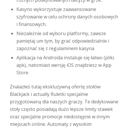
różnych podejmowanych decyzji w grze..
Kasyno wykorzystuje zaawansowane
szyfrowanie w celu ochrony danych osobowych
i finansowych.
Niezależnie od wyboru platformy, zawsze
pamiętaj um tym, by grać odpowiedzialnie i
zapoznać się z regulaminem kasyna.
Aplikacja na Androida instaluje się łatwo (pliki.
apk), natomiast wersję iOS znajdziesz w App
Store.
Znalazłeś tutaj ekskluzywną ofertę stołów
Blackjack i actually Ruletki specjalnie
przygotowaną dla naszych graczy. Te dedykowane
stoły często posiadają dużo lepsze limity stawek
oraz specjalne promocje niedostępne w innym
miejscach online. Automaty z wysokim