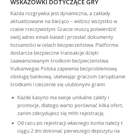
WSKAZÓWKI DOTYCZĄCE GRY
Każda rozgrywka jest dynamiczna, a zakłady
aktualizowane na bieżąco – widzisz wszystko w
czasie rzeczywistym. Gracze muszą potwierdzić
swój adres email-based i przesłać dokumenty
tożsamości w celach bezpieczeństwa. Platforma
dostarcza bezpieczne transakcje dzięki
zaawansowanym środkom bezpieczeństwa.
Vulkanvegas Polska zapewnia bezproblemową
obsługę bankową, ułatwiając graczom zarządzanie
środkami i cieszenie się ulubionymi grami.
Każde kasyno ma swoje unikalne zalety i
promocje, dlatego warto porównać kilka ofert,
zanim zdecydujesz się mhh rejestrację.
Od razu po rejestracji własnego konta należy t
ciągu 2 dni dokonać pierwszego depozytu na