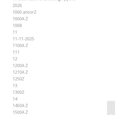
2026
1000 ancorZ
1000A Z
1068
11
11-11-2025
1100A Z
111
12
1200A Z
1210A Z
1250Z
13
1300Z
14
1450A Z
1500A Z
Он