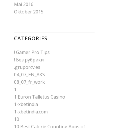
Mai 2016
Oktober 2015
CATEGORIES
! Gamer Pro Tips
! Без рубрики
.gruporcv.es
04_07_EN_AKS
08_07_fr_work
1
1 Euron Talletus Casino
1-xbetindia
1-xbetindia.com
10
10 Best Calorie Counting Apps of