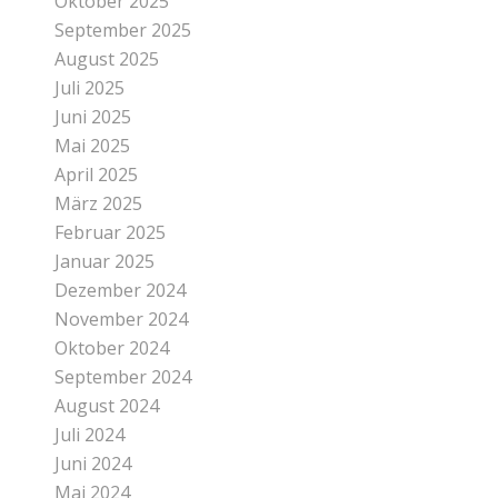
Oktober 2025
September 2025
August 2025
Juli 2025
Juni 2025
Mai 2025
April 2025
März 2025
Februar 2025
Januar 2025
Dezember 2024
November 2024
Oktober 2024
September 2024
August 2024
Juli 2024
Juni 2024
Mai 2024