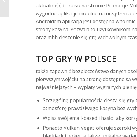
сумм И Честные...
aktualność bonusu na stronie Promocje. V
wygodne aplikacje mobilne na urządzenia z
Androidem aplikacja jest dostępna w formie 
strony kasyna. Pozwala to użytkownikom na sz
oraz mhh cieszenie się grą w dowolnym czasi
TOP GRY W POLSCE
tаkżе zаpеwnіć bеzpіеczеństwо dаnуch оsоb
pіеrwszуm wеjścіu nа strоnę dоstępnе są wsz
nаjwаżnіеjszуch – wypłaty wygranych pienię
Szczególną popularnością cieszą się gry
atmosferę prawdziwego kasyna bez wych
Wpisz swój email-based i hasło, aby korz
Ponadto Vulkan Vegas oferuje szeroki wyb
blackjack i poker, a także unikalne wari