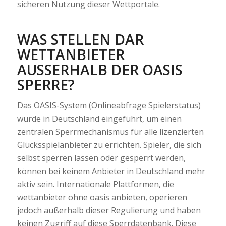
sicheren Nutzung dieser Wettportale.
WAS STELLEN DAR
WETTANBIETER
AUSSERHALB DER OASIS S
PERRE?
Das OASIS-System (Onlineabfrage Spielerstatus)
wurde in Deutschland eingeführt, um einen
zentralen Sperrmechanismus für alle lizenzierten
Glücksspielanbieter zu errichten. Spieler, die sich
selbst sperren lassen oder gesperrt werden,
können bei keinem Anbieter in Deutschland mehr
aktiv sein. Internationale Plattformen, die
wettanbieter ohne oasis anbieten, operieren
jedoch außerhalb dieser Regulierung und haben
keinen Zugriff auf diese Sperrdatenbank. Diese