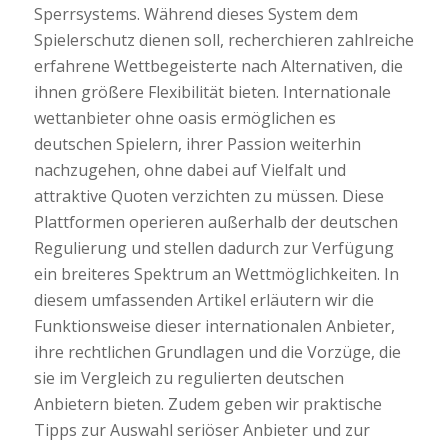
Sperrsystems. Während dieses System dem
Spielerschutz dienen soll, recherchieren zahlreiche
erfahrene Wettbegeisterte nach Alternativen, die
ihnen größere Flexibilität bieten. Internationale
wettanbieter ohne oasis ermöglichen es
deutschen Spielern, ihrer Passion weiterhin
nachzugehen, ohne dabei auf Vielfalt und
attraktive Quoten verzichten zu müssen. Diese
Plattformen operieren außerhalb der deutschen
Regulierung und stellen dadurch zur Verfügung
ein breiteres Spektrum an Wettmöglichkeiten. In
diesem umfassenden Artikel erläutern wir die
Funktionsweise dieser internationalen Anbieter,
ihre rechtlichen Grundlagen und die Vorzüge, die
sie im Vergleich zu regulierten deutschen
Anbietern bieten. Zudem geben wir praktische
Tipps zur Auswahl seriöser Anbieter und zur