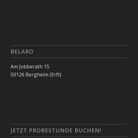
BELARO
Am Jobberath 15
50126 Bergheim (Erft)
JETZT PROBESTUNDE BUCHEN!