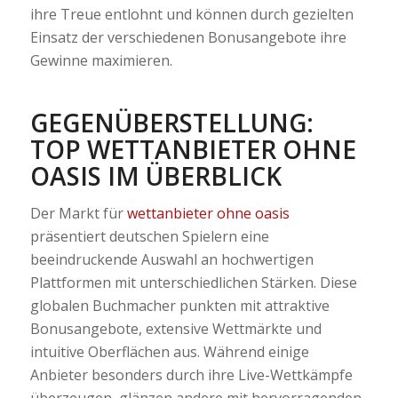
ihre Treue entlohnt und können durch gezielten
Einsatz der verschiedenen Bonusangebote ihre
Gewinne maximieren.
GEGENÜBERSTELLUNG:
TOP WETTANBIETER OHNE
OASIS IM ÜBERBLICK
Der Markt für
wettanbieter ohne oasis
präsentiert deutschen Spielern eine
beeindruckende Auswahl an hochwertigen
Plattformen mit unterschiedlichen Stärken. Diese
globalen Buchmacher punkten mit attraktive
Bonusangebote, extensive Wettmärkte und
intuitive Oberflächen aus. Während einige
Anbieter besonders durch ihre Live-Wettkämpfe
überzeugen, glänzen andere mit hervorragenden