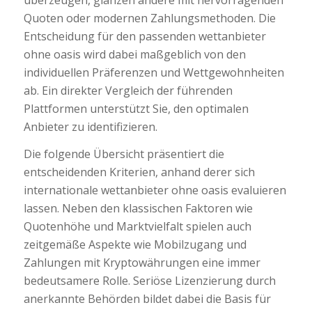
Quoten oder modernen Zahlungsmethoden. Die
Entscheidung für den passenden wettanbieter
ohne oasis wird dabei maßgeblich von den
individuellen Präferenzen und Wettgewohnheiten
ab. Ein direkter Vergleich der führenden
Plattformen unterstützt Sie, den optimalen
Anbieter zu identifizieren.
Die folgende Übersicht präsentiert die
entscheidenden Kriterien, anhand derer sich
internationale wettanbieter ohne oasis evaluieren
lassen. Neben den klassischen Faktoren wie
Quotenhöhe und Marktvielfalt spielen auch
zeitgemäße Aspekte wie Mobilzugang und
Zahlungen mit Kryptowährungen eine immer
bedeutsamere Rolle. Seriöse Lizenzierung durch
anerkannte Behörden bildet dabei die Basis für