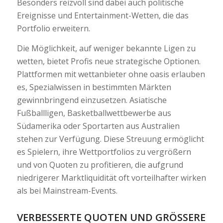
Besonders reizvoll sind dabei auch politische
Ereignisse und Entertainment-Wetten, die das
Portfolio erweitern.
Die Möglichkeit, auf weniger bekannte Ligen zu
wetten, bietet Profis neue strategische Optionen.
Plattformen mit wettanbieter ohne oasis erlauben
es, Spezialwissen in bestimmten Märkten
gewinnbringend einzusetzen. Asiatische
Fußballligen, Basketballwettbewerbe aus
Südamerika oder Sportarten aus Australien
stehen zur Verfügung. Diese Streuung ermöglicht
es Spielern, ihre Wettportfolios zu vergrößern
und von Quoten zu profitieren, die aufgrund
niedrigerer Marktliquidität oft vorteilhafter wirken
als bei Mainstream-Events.
VERBESSERTE QUOTEN UND GRÖSSERE L