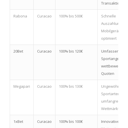
Transaktionen
Rabona
Curacao
100% bis 500€
Schnelle
Auszahlungen, 
Mobilgeräte
optimiert
20Bet
Curacao
100% bis 120€
Umfassendes
Sportangebot,
wettbewerbsfä
Quoten
Megapari
Curacao
100% bis 130€
Ungewöhnliche
Sportarten,
umfangreiche
Wettmärkte
1xBet
Curacao
100% bis 100€
Innovative