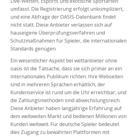
Live-Wetten, Esports und exotische Sportarten
umfasst. Die Registrierung erfolgt unkompliziert,
und eine Abfrage der OASIS-Datenbank findet
nicht statt. Diese Anbieter verlassen sich auf
hauseigene Überprüfungsverfahren und
Schutzmaßnahmen für Spieler, die internationalen
Standards genügen.
Ein wesentlicher Aspekt bei wettanbieter ohne
oasis ist die Tatsache, dass sie sich primär an ein
internationales Publikum richten. Ihre Webseiten
sind in mehreren Sprachen erhältlich, der
Kundenservice ist rund um die Uhr erreichbar, und
die Zahlungsmethoden sind abwechslungsreich.
Diese Anbieter haben langjährige Erfahrung auf
dem weltweiten Markt und bedienen Millionen von
Kunden weltweit. Für deutsche Spieler bedeutet
dies Zugang zu bewährten Plattformen mit