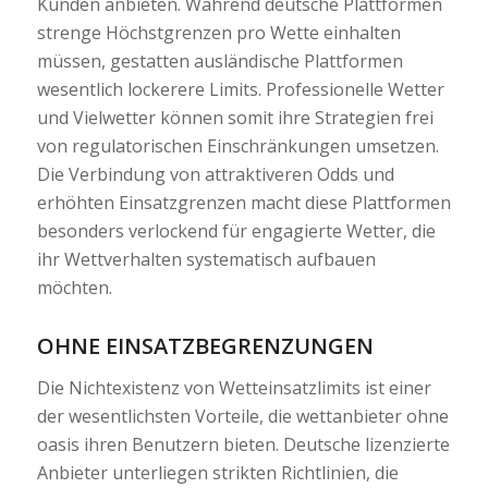
Kunden anbieten. Während deutsche Plattformen
strenge Höchstgrenzen pro Wette einhalten
müssen, gestatten ausländische Plattformen
wesentlich lockerere Limits. Professionelle Wetter
und Vielwetter können somit ihre Strategien frei
von regulatorischen Einschränkungen umsetzen.
Die Verbindung von attraktiveren Odds und
erhöhten Einsatzgrenzen macht diese Plattformen
besonders verlockend für engagierte Wetter, die
ihr Wettverhalten systematisch aufbauen
möchten.
OHNE EINSATZBEGRENZUNGEN
Die Nichtexistenz von Wetteinsatzlimits ist einer
der wesentlichsten Vorteile, die wettanbieter ohne
oasis ihren Benutzern bieten. Deutsche lizenzierte
Anbieter unterliegen strikten Richtlinien, die