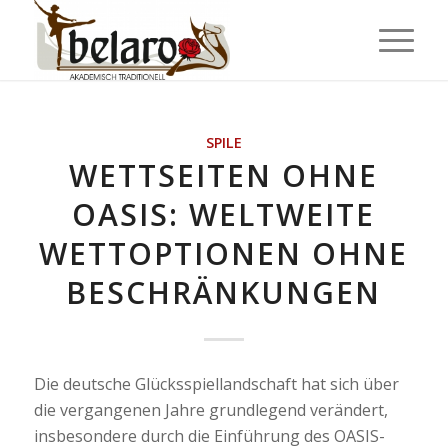
SPILE
WETTSEITEN OHNE
OASIS: WELTWEITE
WETTOPTIONEN OHNE
BESCHRÄNKUNGEN
Die deutsche Glücksspiellandschaft hat sich über
die vergangenen Jahre grundlegend verändert,
insbesondere durch die Einführung des OASIS-