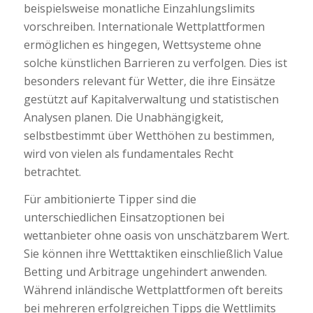
beispielsweise monatliche Einzahlungslimits
vorschreiben. Internationale Wettplattformen
ermöglichen es hingegen, Wettsysteme ohne
solche künstlichen Barrieren zu verfolgen. Dies ist
besonders relevant für Wetter, die ihre Einsätze
gestützt auf Kapitalverwaltung und statistischen
Analysen planen. Die Unabhängigkeit,
selbstbestimmt über Wetthöhen zu bestimmen,
wird von vielen als fundamentales Recht
betrachtet.
Für ambitionierte Tipper sind die
unterschiedlichen Einsatzoptionen bei
wettanbieter ohne oasis von unschätzbarem Wert.
Sie können ihre Wetttaktiken einschließlich Value
Betting und Arbitrage ungehindert anwenden.
Während inländische Wettplattformen oft bereits
bei mehreren erfolgreichen Tipps die Wettlimits