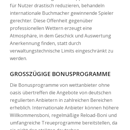
für Nutzer drastisch reduzieren, behandeln
internationale Buchmacher gewinnende Spieler
gerechter. Diese Offenheit gegenüber
professionellen Wettern erzeugt eine
Atmosphäre, in dem Geschick und Auswertung
Anerkennung finden, statt durch
verwaltungstechnische Limits eingeschränkt zu
werden.
GROSSZÜGIGE BONUSPROGRAMME
Die Bonusprogramme von wettanbieter ohne
oasis übertreffen die Angebote von deutschen
regulierten Anbietern in zahlreichen Bereichen
erheblich. Internationale Anbieter können höhere
Willkommensboni, regelmäßige Reload-Boni und
umfangreiche Treueprogramme bereitstellen, da