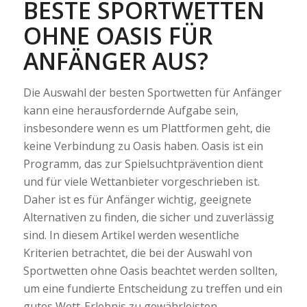
BESTE SPORTWETTEN
OHNE OASIS FÜR
ANFÄNGER AUS?
Die Auswahl der besten Sportwetten für Anfänger
kann eine herausfordernde Aufgabe sein,
insbesondere wenn es um Plattformen geht, die
keine Verbindung zu Oasis haben. Oasis ist ein
Programm, das zur Spielsuchtprävention dient
und für viele Wettanbieter vorgeschrieben ist.
Daher ist es für Anfänger wichtig, geeignete
Alternativen zu finden, die sicher und zuverlässig
sind. In diesem Artikel werden wesentliche
Kriterien betrachtet, die bei der Auswahl von
Sportwetten ohne Oasis beachtet werden sollten,
um eine fundierte Entscheidung zu treffen und ein
gutes Wett-Erlebnis zu gewährleisten.