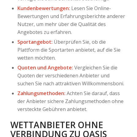
Kundenbewertungen:
Lesen Sie Online-
Bewertungen und Erfahrungsberichte anderer
Nutzer, um mehr über die Qualität des
Angebotes zu erfahren.
Sportangebot:
Überprüfen Sie, ob die
Plattform die Sportarten anbietet, auf die Sie
wetten möchten.
Quoten und Angebote:
Vergleichen Sie die
Quoten der verschiedenen Anbieter und
suchen Sie nach attraktiven Willkommensboni.
Zahlungsmethoden:
Achten Sie darauf, dass
der Anbieter sichere Zahlungsmethoden ohne
versteckte Gebühren anbietet.
WETTANBIETER OHNE
VERBINDUNG ZU OASIS