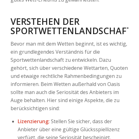
VERSTEHEN DER
SPORTWETTENLANDSCHAFT
Bevor man mit dem Wetten beginnt, ist es wichtig,
ein grundlegendes Verständnis für die
Sportwettenlandschaft zu entwickeln. Dazu
gehört, sich über verschiedene Wettarten, Quoten
und etwaige rechtliche Rahmenbedingungen zu
informieren. Beim Wetten außerhald von Oasis
sollte man auch die Seriosität des Anbieters im
Auge behalten. Hier sind einige Aspekte, die zu
berücksichtigen sind:
Lizenzierung:
Stellen Sie sicher, dass der
Anbieter über eine gültige Glücksspiellizenz
verfügt, die seine Seriosität bescheinigt.