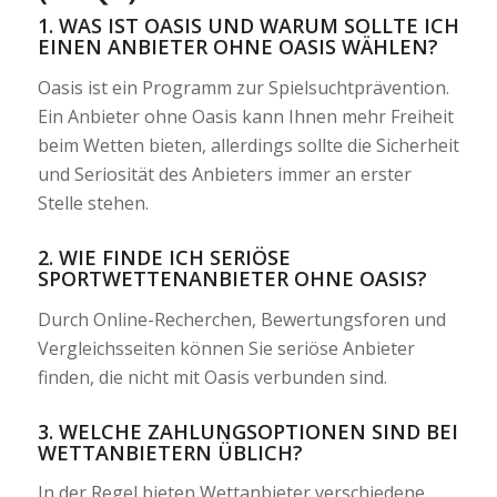
1. WAS IST OASIS UND WARUM SOLLTE ICH
EINEN ANBIETER OHNE OASIS WÄHLEN?
Oasis ist ein Programm zur Spielsuchtprävention.
Ein Anbieter ohne Oasis kann Ihnen mehr Freiheit
beim Wetten bieten, allerdings sollte die Sicherheit
und Seriosität des Anbieters immer an erster
Stelle stehen.
2. WIE FINDE ICH SERIÖSE
SPORTWETTENANBIETER OHNE OASIS?
Durch Online-Recherchen, Bewertungsforen und
Vergleichsseiten können Sie seriöse Anbieter
finden, die nicht mit Oasis verbunden sind.
3. WELCHE ZAHLUNGSOPTIONEN SIND BEI
WETTANBIETERN ÜBLICH?
In der Regel bieten Wettanbieter verschiedene