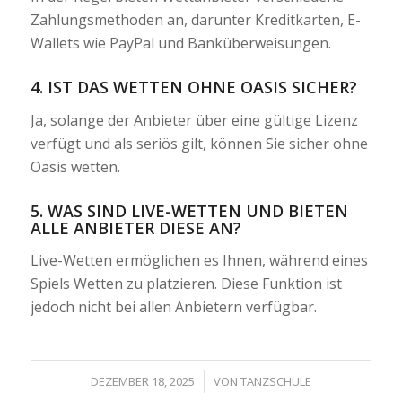
Zahlungsmethoden an, darunter Kreditkarten, E-
Wallets wie PayPal und Banküberweisungen.
4. IST DAS WETTEN OHNE OASIS SICHER?
Ja, solange der Anbieter über eine gültige Lizenz
verfügt und als seriös gilt, können Sie sicher ohne
Oasis wetten.
5. WAS SIND LIVE-WETTEN UND BIETEN
ALLE ANBIETER DIESE AN?
Live-Wetten ermöglichen es Ihnen, während eines
Spiels Wetten zu platzieren. Diese Funktion ist
jedoch nicht bei allen Anbietern verfügbar.
/
DEZEMBER 18, 2025
VON
TANZSCHULE