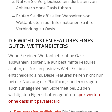
Nutzen Sie Vergleichsseiten, die Listen von
Anbietern ohne Oasis führen.
Prüfen Sie die offiziellen Webseiten von
Wettanbietern auf Informationen zu ihrer
Verbindung zu Oasis.
DIE WICHTIGSTEN FEATURES EINES
GUTEN WETTANBIETERS
Wenn Sie einen Wettanbieter ohne Oasis
auswählen, sollten Sie auf bestimmte Features
achten, die für ein positives Wett-Erlebnis
entscheidend sind. Diese Features helfen nicht nur
bei der Nutzung der Plattform, sondern tragen
auch zur allgemeinen Sicherheit bei. Zu den
wichtigsten Eigenschaften gehören:
sportwetten
ohne oasis mit paysafecard
Benutzerfreundlichkeit:
Die Webseite sollte