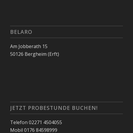
BELARO
Am Jobberath 15
50126 Bergheim (Erft)
JETZT PROBESTUNDE BUCHEN!
Telefon 02271 4504055
Mobil 0176 84598999