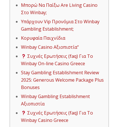
Μπορώ Να Παίξω Are Living Casino
Στο Winbay;
Υπάρχουν Vip Προνόμια Στο Winbay
Gambling Establishment;
Κορυφαία Παιχνίδια
Winbay Casino Αξιοπιστία“
Συχνές Ερωτήσεις (faq) Για Το
Winbay On-line Casino Greece
Stay Gambling Establishment Review
2025: Generous Welcome Package Plus
Bonuses
Winbay Gambling Establishment
Αξιοπιστία
Συχνές Ερωτήσεις (faq) Για Το
Winbay Casino Greece