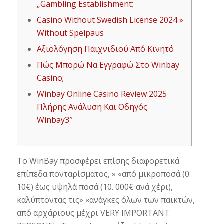
„Gambling Establishment;
Casino Without Swedish License 2024 »
Without Spelpaus
Αξιολόγηση Παιχνιδιού Από Κινητό
Πώς Μπορώ Να Εγγραφώ Στο Winbay
Casino;
Winbay Online Casino Review 2025 ️
Πλήρης Ανάλυση Και Οδηγός
Winbay3″
Το WinBay προσφέρει επίσης διαφορετικά
επίπεδα πονταρίσματος, » «από μικροποσά (0.
10€) έως υψηλά ποσά (10. 000€ ανά χέρι),
καλύπτοντας τις» «ανάγκες όλων των παικτών,
από αρχάριους μέχρι VERY IMPORTANT