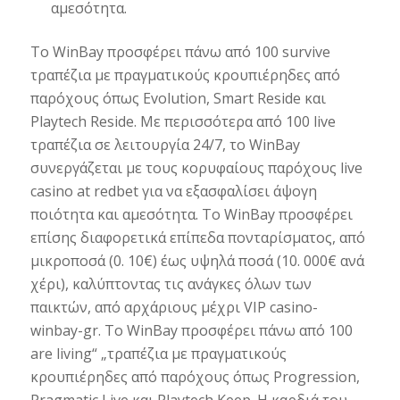
αμεσότητα.
Το WinBay προσφέρει πάνω από 100 survive
τραπέζια με πραγματικούς κρουπιέρηδες από
παρόχους όπως Evolution, Smart Reside και
Playtech Reside. Με περισσότερα από 100 live
τραπέζια σε λειτουργία 24/7, το WinBay
συνεργάζεται με τους κορυφαίους παρόχους live
casino at redbet για να εξασφαλίσει άψογη
ποιότητα και αμεσότητα. Το WinBay προσφέρει
επίσης διαφορετικά επίπεδα πονταρίσματος, από
μικροποσά (0. 10€) έως υψηλά ποσά (10. 000€ ανά
χέρι), καλύπτοντας τις ανάγκες όλων των
παικτών, από αρχάριους μέχρι VIP casino-
winbay-gr. Το WinBay προσφέρει πάνω από 100
are living“ „τραπέζια με πραγματικούς
κρουπιέρηδες από παρόχους όπως Progression,
Pragmatic Live και Playtech Keep. Η καρδιά του