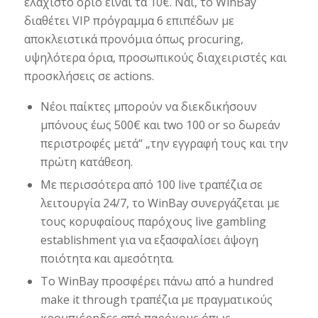
ελάχιστο όριο είναι τα 10€. Ναι, το WinBay
διαθέτει VIP πρόγραμμα 6 επιπέδων με
αποκλειστικά προνόμια όπως procuring,
υψηλότερα όρια, προσωπικούς διαχειριστές και
προσκλήσεις σε actions.
Νέοι παίκτες μπορούν να διεκδικήσουν
μπόνους έως 500€ και two 100 or so δωρεάν
περιστροφές μετά“ „την εγγραφή τους και την
πρώτη κατάθεση.
Με περισσότερα από 100 live τραπέζια σε
λειτουργία 24/7, το WinBay συνεργάζεται με
τους κορυφαίους παρόχους live gambling
establishment για να εξασφαλίσει άψογη
ποιότητα και αμεσότητα.
Το WinBay προσφέρει πάνω από a hundred
make it through τραπέζια με πραγματικούς
κρουπιέρηδες από παρόχους όπως