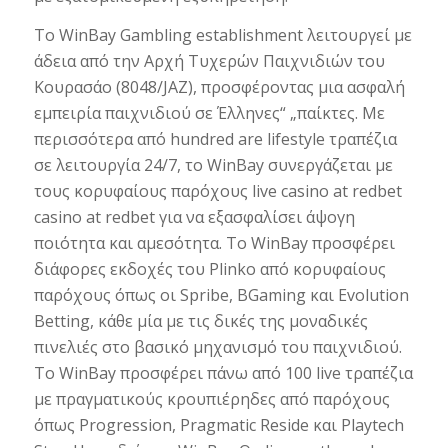
Το WinBay Gambling establishment λειτουργεί με
άδεια από την Αρχή Τυχερών Παιχνιδιών του
Κουρασάο (8048/JAZ), προσφέροντας μια ασφαλή
εμπειρία παιχνιδιού σε Έλληνες“ „παίκτες. Με
περισσότερα από hundred are lifestyle τραπέζια
σε λειτουργία 24/7, το WinBay συνεργάζεται με
τους κορυφαίους παρόχους live casino at redbet
casino at redbet για να εξασφαλίσει άψογη
ποιότητα και αμεσότητα. Το WinBay προσφέρει
διάφορες εκδοχές του Plinko από κορυφαίους
παρόχους όπως οι Spribe, BGaming και Evolution
Betting, κάθε μία με τις δικές της μοναδικές
πινελιές στο βασικό μηχανισμό του παιχνιδιού.
Το WinBay προσφέρει πάνω από 100 live τραπέζια
με πραγματικούς κρουπιέρηδες από παρόχους
όπως Progression, Pragmatic Reside και Playtech