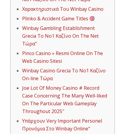
Χαρακτηριστικά Του Winbay Casino
Plinko & Accident Game Titles
Winbay Gambling Establishment
Grecia Το Νο1 Καζίνο On The Net
Τώρα”
Pinco Casino » Resmi Online On The
Web Casino Sitesi
Winbay Casino Grecia Το Νο1 Καζίνο
On-line Τώρα
Joe Lot Of Money Casino # Record
Case Concerning The Many Well-liked
On The Particular Web Gameplay
Throughout 2025″
Υπάρχουν Very Important Personel
Προνόμια Στο Winbay Online“