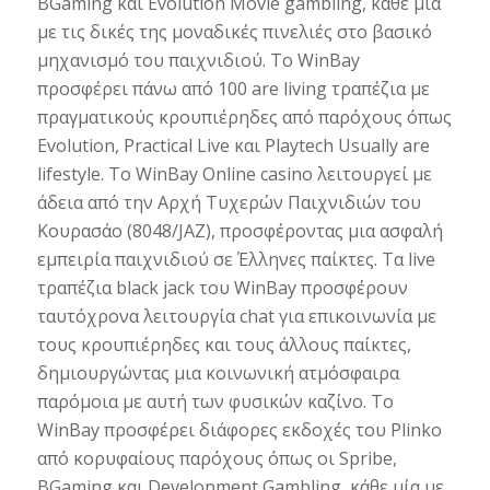
BGaming και Evolution Movie gambling, κάθε μία
με τις δικές της μοναδικές πινελιές στο βασικό
μηχανισμό του παιχνιδιού. Το WinBay
προσφέρει πάνω από 100 are living τραπέζια με
πραγματικούς κρουπιέρηδες από παρόχους όπως
Evolution, Practical Live και Playtech Usually are
lifestyle. Το WinBay Online casino λειτουργεί με
άδεια από την Αρχή Τυχερών Παιχνιδιών του
Κουρασάο (8048/JAZ), προσφέροντας μια ασφαλή
εμπειρία παιχνιδιού σε Έλληνες παίκτες. Τα live
τραπέζια black jack του WinBay προσφέρουν
ταυτόχρονα λειτουργία chat για επικοινωνία με
τους κρουπιέρηδες και τους άλλους παίκτες,
δημιουργώντας μια κοινωνική ατμόσφαιρα
παρόμοια με αυτή των φυσικών καζίνο. Το
WinBay προσφέρει διάφορες εκδοχές του Plinko
από κορυφαίους παρόχους όπως οι Spribe,
BGaming και Development Gambling, κάθε μία με