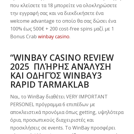
που κλείσετε τα 18 μπορείτε να ολοκληρώσετε
την εγγραφή σας και να διεκδικήσετε ένα
welcome advantage το οποίο θα σας δώσει ένα
100% έως 500€ + 200 cost-free spins μαζί με 1
Bonus Crab
winbay casino
.
“WINBAY CASINO REVIEW
2025 ️ ΠΛΉΡΗΣ ΑΝΆΛΥΣΗ
ΚΑΙ ΟΔΗΓΌΣ WINBAY3
RAPID TARMAKLAB
Ναι, το WinBay διαθέτει VERY IMPORTANT
PERSONEL πρόγραμμα 6 επιπέδων με
αποκλειστικά προνόμια όπως getting, υψηλότερα
όρια, προσωπικούς διαχειριστές και
προσκλήσεις σε events. Το WinBay προσφέρει