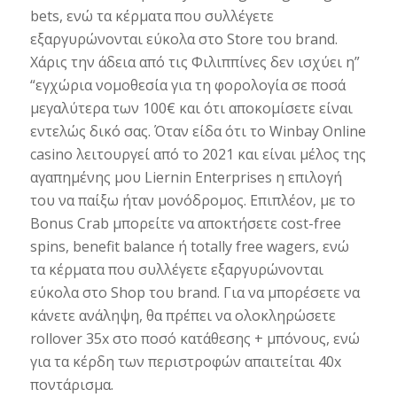
bets, ενώ τα κέρματα που συλλέγετε
εξαργυρώνονται εύκολα στο Store του brand.
Χάρις την άδεια από τις Φιλιππίνες δεν ισχύει η”
“εγχώρια νομοθεσία για τη φορολογία σε ποσά
μεγαλύτερα των 100€ και ότι αποκομίσετε είναι
εντελώς δικό σας. Όταν είδα ότι το Winbay Online
casino λειτουργεί από το 2021 και είναι μέλος της
αγαπημένης μου Liernin Enterprises η επιλογή
του να παίξω ήταν μονόδρομος. Επιπλέον, με το
Bonus Crab μπορείτε να αποκτήσετε cost-free
spins, benefit balance ή totally free wagers, ενώ
τα κέρματα που συλλέγετε εξαργυρώνονται
εύκολα στο Shop του brand. Για να μπορέσετε να
κάνετε ανάληψη, θα πρέπει να ολοκληρώσετε
rollover 35x στο ποσό κατάθεσης + μπόνους, ενώ
για τα κέρδη των περιστροφών απαιτείται 40x
ποντάρισμα.