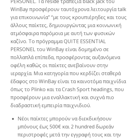
PERSONEL. Τα reside τραπέζια black jack του
WinBay προσφέρουν ταυτόχρονα λειτουργία talk
για επικοινωνία” “με τους κρουπιέρηδες και τους
άλλους παίκτες, δημιουργώντας μια κοινωνική
ατμόσφαιρα παρόμοια με αυτή των φυσικών
καζίνο. Το πρόγραμμα QUITE ESSENTIAL
PERSONEL του WinBay είναι δομημένο σε
πολλαπλά επίπεδα, προσφέροντας αυξανόμενα
οφέλη καθώς οι παίκτες ανεβαίνουν στην
ιεραρχία. Μια κατηγορία που κερδίζει σταθερά
έδαφος στο WinBay είναι τα καινοτόμα παιχνίδια
όπως το Plinko και τα Crash Sport headings, που
προσφέρουν μια εναλλακτική και συχνά πιο
διαδραστική εμπειρία παιχνιδιού.
Νέοι παίκτες μπορούν να διεκδικήσουν
μπόνους έως 500€ και 2 hundred δωρεάν
περιστροφές μετά την εγγραφή τους και την