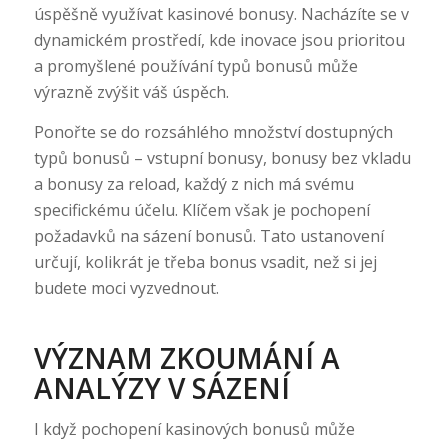
úspěšně využívat kasinové bonusy. Nacházíte se v
dynamickém prostředí, kde inovace jsou prioritou
a promyšlené používání typů bonusů může
výrazně zvýšit váš úspěch.
Ponořte se do rozsáhlého množství dostupných
typů bonusů – vstupní bonusy, bonusy bez vkladu
a bonusy za reload, každý z nich má svému
specifickému účelu. Klíčem však je pochopení
požadavků na sázení bonusů. Tato ustanovení
určují, kolikrát je třeba bonus vsadit, než si jej
budete moci vyzvednout.
VÝZNAM ZKOUMÁNÍ A
ANALÝZY V SÁZENÍ
I když pochopení kasinových bonusů může