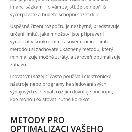
financí sázkám. To vám zajistí, že se nepříliš
vyčerpáváte a budete schopni sázet déle.
Úspěšné řízení rozpočtu je nezbytné; představuje
určení limitů, jaké množství jste připraveni
vynaložit v konkrétním časovém rámci. Tímto
metodou si zachováte ukázněný metodu, který
minimalizuje možné ztráty, a zároveň optimalizuje
zábavu.
Inovativní sázející často používají elektronické
nástroje nebo programy ke sledování svých
výdajových schémat, což jim dovoluje pochopit,
kde mohou existovat nutné korekce.
METODY PRO
OPTIMALIZACI VAŠEHO