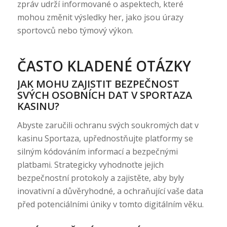
zpráv udrží informované o aspektech, které
mohou změnit výsledky her, jako jsou úrazy
sportovců nebo týmový výkon.
ČASTO KLADENÉ OTÁZKY
JAK MOHU ZAJISTIT BEZPEČNOST
SVÝCH OSOBNÍCH DAT V SPORTAZA
KASINU?
Abyste zaručili ochranu svých soukromých dat v
kasinu Sportaza, upřednostňujte platformy se
silným kódováním informací a bezpečnými
platbami. Strategicky vyhodnoťte jejich
bezpečnostní protokoly a zajistěte, aby byly
inovativní a důvěryhodné, a ochraňující vaše data
před potenciálními úniky v tomto digitálním věku.