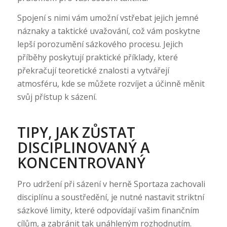
Spojení s nimi vám umožní vstřebat jejich jemné
náznaky a taktické uvažování, což vám poskytne
lepší porozumění sázkového procesu. Jejich
příběhy poskytují praktické příklady, které
překračují teoretické znalosti a vytvářejí
atmosféru, kde se můžete rozvíjet a účinně měnit
svůj přístup k sázení.
TIPY, JAK ZŮSTAT
DISCIPLINOVANÝ A
KONCENTROVANÝ
Pro udržení při sázení v herně Sportaza zachovali
disciplínu a soustředění, je nutné nastavit striktní
sázkové limity, které odpovídají vašim finančním
cílům, a zabránit tak unáhleným rozhodnutím.