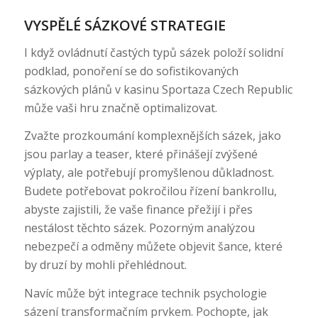
VYSPĚLÉ SÁZKOVÉ STRATEGIE
I když ovládnutí častých typů sázek položí solidní
podklad, ponoření se do sofistikovaných
sázkových plánů v kasinu Sportaza Czech Republic
může vaši hru značně optimalizovat.
Zvažte prozkoumání komplexnějších sázek, jako
jsou parlay a teaser, které přinášejí zvýšené
výplaty, ale potřebují promyšlenou důkladnost.
Budete potřebovat pokročilou řízení bankrollu,
abyste zajistili, že vaše finance přežijí i přes
nestálost těchto sázek. Pozorným analýzou
nebezpečí a odměny můžete objevit šance, které
by druzí by mohli přehlédnout.
Navíc může být integrace technik psychologie
sázení transformačním prvkem. Pochopte, jak