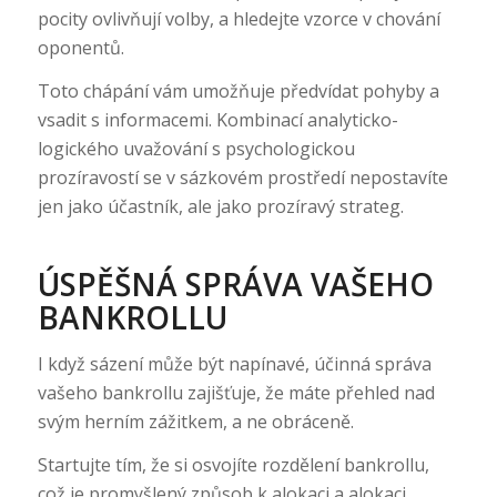
pocity ovlivňují volby, a hledejte vzorce v chování
oponentů.
Toto chápání vám umožňuje předvídat pohyby a
vsadit s informacemi. Kombinací analyticko-
logického uvažování s psychologickou
prozíravostí se v sázkovém prostředí nepostavíte
jen jako účastník, ale jako prozíravý strateg.
ÚSPĚŠNÁ SPRÁVA VAŠEHO
BANKROLLU
I když sázení může být napínavé, účinná správa
vašeho bankrollu zajišťuje, že máte přehled nad
svým herním zážitkem, a ne obráceně.
Startujte tím, že si osvojíte rozdělení bankrollu,
což je promyšlený způsob k alokaci a alokaci