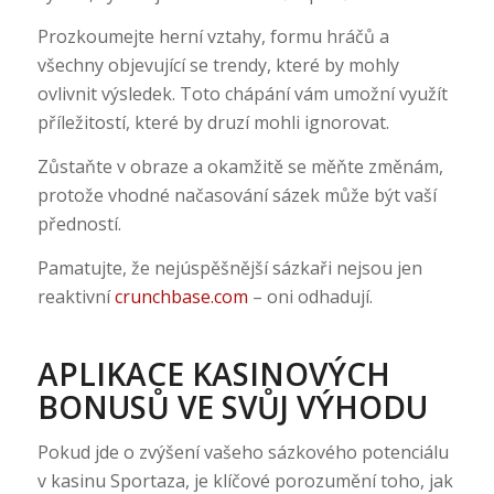
Prozkoumejte herní vztahy, formu hráčů a
všechny objevující se trendy, které by mohly
ovlivnit výsledek. Toto chápání vám umožní využít
příležitostí, které by druzí mohli ignorovat.
Zůstaňte v obraze a okamžitě se měňte změnám,
protože vhodné načasování sázek může být vaší
předností.
Pamatujte, že nejúspěšnější sázkaři nejsou jen
reaktivní
crunchbase.com
– oni odhadují.
APLIKACE KASINOVÝCH
BONUSŮ VE SVŮJ VÝHODU
Pokud jde o zvýšení vašeho sázkového potenciálu
v kasinu Sportaza, je klíčové porozumění toho, jak