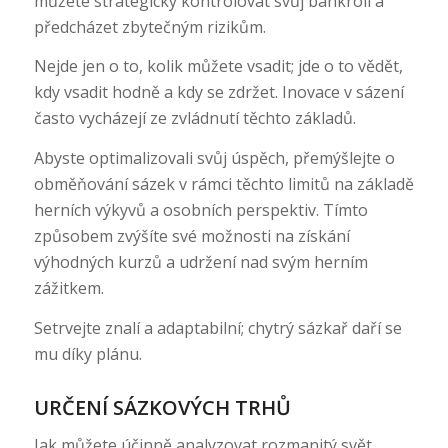
můžete strategicky kontrolovat svůj bankroll a
předcházet zbytečným rizikům.
Nejde jen o to, kolik můžete vsadit; jde o to vědět,
kdy vsadit hodně a kdy se zdržet. Inovace v sázení
často vycházejí ze zvládnutí těchto základů.
Abyste optimalizovali svůj úspěch, přemýšlejte o
obměňování sázek v rámci těchto limitů na základě
herních výkyvů a osobních perspektiv. Tímto
způsobem zvýšíte své možnosti na získání
výhodných kurzů a udržení nad svým herním
zážitkem.
Setrvejte znalí a adaptabilní; chytrý sázkař daří se
mu díky plánu.
URČENÍ SÁZKOVÝCH TRHŮ
Jak můžete účinně analyzovat rozmanitý svět