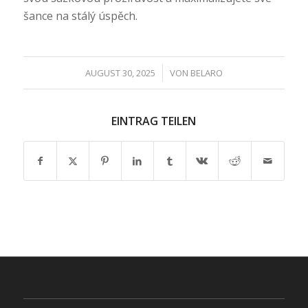
šance na stálý úspěch.
/
AUGUST 30, 2025
VON
BELARO
EINTRAG TEILEN