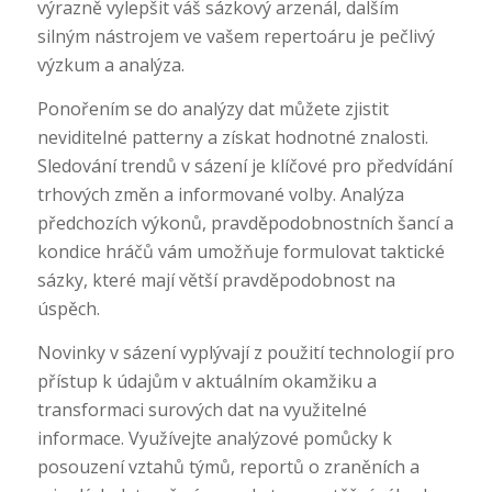
výrazně vylepšit váš sázkový arzenál, dalším
silným nástrojem ve vašem repertoáru je pečlivý
výzkum a analýza.
Ponořením se do analýzy dat můžete zjistit
neviditelné patterny a získat hodnotné znalosti.
Sledování trendů v sázení je klíčové pro předvídání
trhových změn a informované volby. Analýza
předchozích výkonů, pravděpodobnostních šancí a
kondice hráčů vám umožňuje formulovat taktické
sázky, které mají větší pravděpodobnost na
úspěch.
Novinky v sázení vyplývají z použití technologií pro
přístup k údajům v aktuálním okamžiku a
transformaci surových dat na využitelné
informace. Využívejte analýzové pomůcky k
posouzení vztahů týmů, reportů o zraněních a