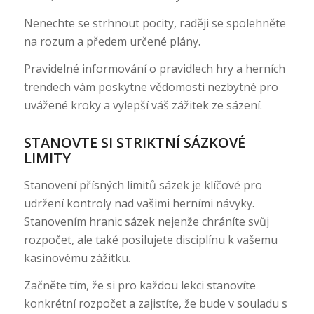
Nenechte se strhnout pocity, raději se spolehněte
na rozum a předem určené plány.
Pravidelné informování o pravidlech hry a herních
trendech vám poskytne vědomosti nezbytné pro
uvážené kroky a vylepší váš zážitek ze sázení.
STANOVTE SI STRIKTNÍ SÁZKOVÉ
LIMITY
Stanovení přísných limitů sázek je klíčové pro
udržení kontroly nad vašimi herními návyky.
Stanovením hranic sázek nejenže chráníte svůj
rozpočet, ale také posilujete disciplínu k vašemu
kasinovému zážitku.
Začněte tím, že si pro každou lekci stanovíte
konkrétní rozpočet a zajistíte, že bude v souladu s