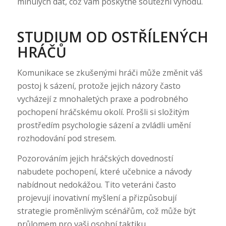
minulých dat, což vám poskytne soutěžní výhodu.
STUDIUM OD OSTŘÍLENÝCH
HRÁČŮ
Komunikace se zkušenými hráči může změnit váš
postoj k sázení, protože jejich názory často
vycházejí z mnohaletých praxe a podrobného
pochopení hráčskému okolí. Prošli si složitým
prostředím psychologie sázení a zvládli umění
rozhodování pod stresem.
Pozorováním jejich hráčských dovedností
nabudete pochopení, které učebnice a návody
nabídnout nedokážou. Tito veteráni často
projevují inovativní myšlení a přizpůsobují
strategie proměnlivým scénářům, což může být
průlomem pro vaši osobní taktiku.