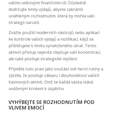
vašimi celkovými finančními cíli. Důsledně
dodržujte limity výdajů, abyste zabránili
unáhleným rozhodnutím, která by mohla vaši
strategii narušit.
Zvažte použití moderních nástrojů nebo aplikací
ke kontrole vašich výdajů a notifikací, když se
přibližujete k limitu vynaloženého útrat. Tento
aktivní přístup nejenže zlepšuje vaši koncentraci,
ale také posiluje strategické myšlení.
Přijměte tuto praxi jako součást své herní rutiny a
zjistíte, že posiluje zábavu i dlouhověkost vašich
kasinových aktivit, čímž se každá sázka stává
uváženým krokem k úspěchu.
VYHÝBEJTE SE ROZHODNUTÍM POD
VLIVEM EMOCÍ