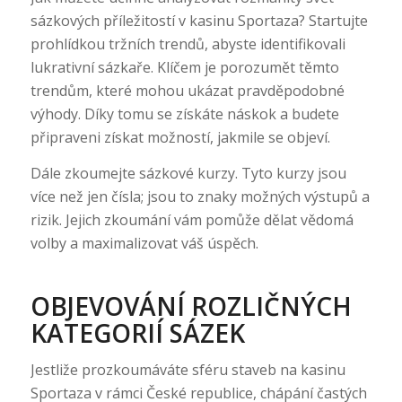
sázkových příležitostí v kasinu Sportaza? Startujte
prohlídkou tržních trendů, abyste identifikovali
lukrativní sázkaře. Klíčem je porozumět těmto
trendům, které mohou ukázat pravděpodobné
výhody. Díky tomu se získáte náskok a budete
připraveni získat možností, jakmile se objeví.
Dále zkoumejte sázkové kurzy. Tyto kurzy jsou
více než jen čísla; jsou to znaky možných výstupů a
rizik. Jejich zkoumání vám pomůže dělat vědomá
volby a maximalizovat váš úspěch.
OBJEVOVÁNÍ ROZLIČNÝCH
KATEGORIÍ SÁZEK
Jestliže prozkoumáváte sféru staveb na kasinu
Sportaza v rámci České republice, chápání častých