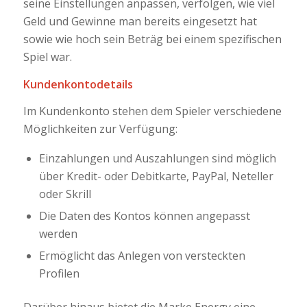
seine Einstellungen anpassen, verfolgen, wie viel
Geld und Gewinne man bereits eingesetzt hat
sowie wie hoch sein Beträg bei einem spezifischen
Spiel war.
Kundenkontodetails
Im Kundenkonto stehen dem Spieler verschiedene
Möglichkeiten zur Verfügung:
Einzahlungen und Auszahlungen sind möglich
über Kredit- oder Debitkarte, PayPal, Neteller
oder Skrill
Die Daten des Kontos können angepasst
werden
Ermöglicht das Anlegen von versteckten
Profilen
Darüber hinaus bietet die Marke Energy eine