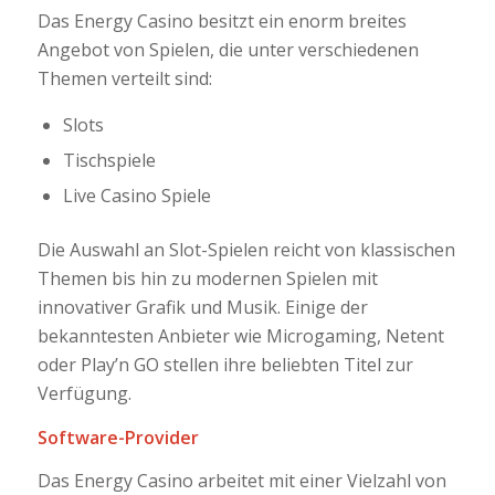
Das Energy Casino besitzt ein enorm breites
Angebot von Spielen, die unter verschiedenen
Themen verteilt sind:
Slots
Tischspiele
Live Casino Spiele
Die Auswahl an Slot-Spielen reicht von klassischen
Themen bis hin zu modernen Spielen mit
innovativer Grafik und Musik. Einige der
bekanntesten Anbieter wie Microgaming, Netent
oder Play’n GO stellen ihre beliebten Titel zur
Verfügung.
Software-Provider
Das Energy Casino arbeitet mit einer Vielzahl von