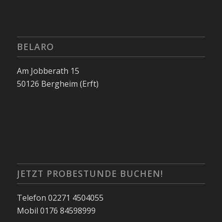
BELARO
Am Jobberath 15
50126 Bergheim (Erft)
JETZT PROBESTUNDE BUCHEN!
Telefon 02271 4504055
Mobil 0176 84598999