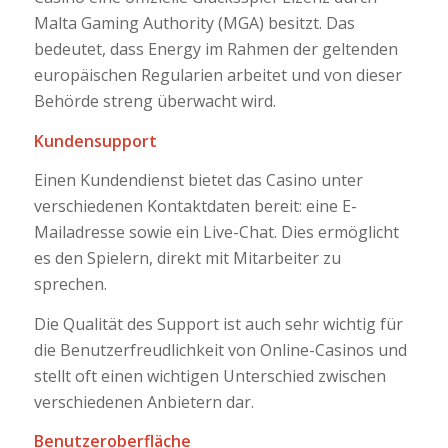
Malta Gaming Authority (MGA) besitzt. Das
bedeutet, dass Energy im Rahmen der geltenden
europäischen Regularien arbeitet und von dieser
Behörde streng überwacht wird.
Kundensupport
Einen Kundendienst bietet das Casino unter
verschiedenen Kontaktdaten bereit: eine E-
Mailadresse sowie ein Live-Chat. Dies ermöglicht
es den Spielern, direkt mit Mitarbeiter zu
sprechen.
Die Qualität des Support ist auch sehr wichtig für
die Benutzerfreudlichkeit von Online-Casinos und
stellt oft einen wichtigen Unterschied zwischen
verschiedenen Anbietern dar.
Benutzeroberfläche