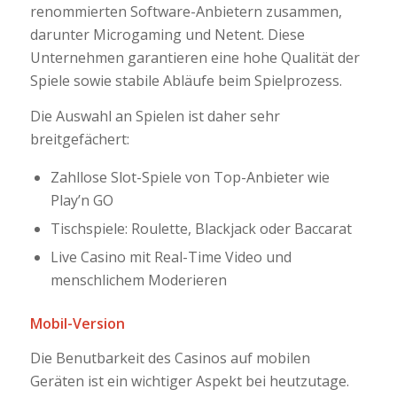
renommierten Software-Anbietern zusammen,
darunter Microgaming und Netent. Diese
Unternehmen garantieren eine hohe Qualität der
Spiele sowie stabile Abläufe beim Spielprozess.
Die Auswahl an Spielen ist daher sehr
breitgefächert:
Zahllose Slot-Spiele von Top-Anbieter wie
Play’n GO
Tischspiele: Roulette, Blackjack oder Baccarat
Live Casino mit Real-Time Video und
menschlichem Moderieren
Mobil-Version
Die Benutbarkeit des Casinos auf mobilen
Geräten ist ein wichtiger Aspekt bei heutzutage.