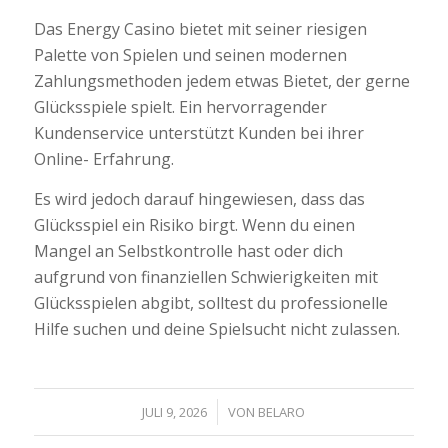
Das Energy Casino bietet mit seiner riesigen
Palette von Spielen und seinen modernen
Zahlungsmethoden jedem etwas Bietet, der gerne
Glücksspiele spielt. Ein hervorragender
Kundenservice unterstützt Kunden bei ihrer
Online- Erfahrung.
Es wird jedoch darauf hingewiesen, dass das
Glücksspiel ein Risiko birgt. Wenn du einen
Mangel an Selbstkontrolle hast oder dich
aufgrund von finanziellen Schwierigkeiten mit
Glücksspielen abgibt, solltest du professionelle
Hilfe suchen und deine Spielsucht nicht zulassen.
/
JULI 9, 2026
VON
BELARO