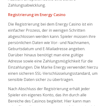
Zahlungsabwicklung.
Registrierung im Energy Casino
Die Registrierung bei dem Energy Casino ist ein
einfacher Prozess, der in wenigen Schritten
abgeschlossen werden kann. Spieler müssen ihre
persönlichen Daten wie Vor- und Nachnamen,
Geburtsdatum und E-Mailadresse angeben.
Darüber hinaus benötigt man eine gültige
Adresse sowie eine Zahlungsmöglichkeit für die
Einzahlungen. Die Marke Energy verwendet hierzu
einen sicheren SSL-Verschlüsselungsstandard, um
sensible Daten sicher zu übertragen.
Nach Abschluss der Registrierung erhält jeder
Spieler ein eigenes Konto, das ihn durch alle
Bereiche des Casinos begleitet. Hier kann man